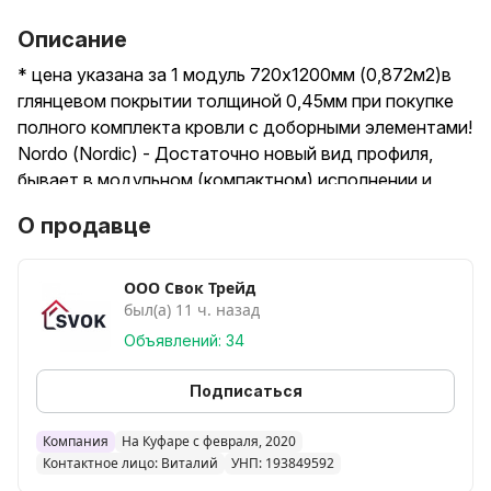
Описание
* цена указана за 1 модуль 720х1200мм (0,872м2)в
глянцевом покрытии толщиной 0,45мм при покупке
полного комплекта кровли с доборными элементами!
Nordo (Nordic) - Достаточно новый вид профиля,
бывает в модульном (компактном) исполнении и
листовом под размер!
О продавце
Черепица просто идеальная по соотношению
внешний вид/цена/качество!
Судите сами:
ООО Свок Трейд
был(а) 11 ч. назад
/// Очень высокий вид профиля, высота гребня целых
35мм! Агрессивная и современная волна!
Объявлений: 34
/// Выгодная 1150мм полезная ширина (профиль
монтеррей 1100мм, например, для сравнения а
Подписаться
значит, вам надо больше листов, хотя и цена чуть
ниже на первый взгляд)!
Компания
На Куфаре с февраля, 2020
Контактное лицо: Виталий
УНП: 193849592
/// По цветам и материалам около 50 вариантов