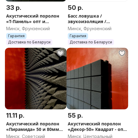
33 р.
50 р.
Акустический поролон
Басс ловушка /
«Т-Панель» опт и
звукоизоляция /
розница / звуко-
шумоизоляция/
Минск, Фрунзенский
Минск, Фрунзенский
шумоизоляция
Акустический поролон /
Гарантия
Гарантия
помещений
звуковые ловушки углы
Доставка по Беларуси
Доставка по Беларуси
/ Bass опт
11.11 р.
55 р.
Акустический поролон
Акустический поролон
«Пирамида» 50 и 80мм
«Декор-50» Квадрат - опт
толщиной - для
и розница / звуко-
Минск, Советский
Минск, Центральный