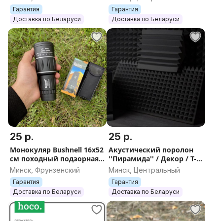
звукозаписи / звуко-
шумоизоляция
Гарантия
Гарантия
шумоизоляция
помещений панель
Доставка по Беларуси
Доставка по Беларуси
помещений
25 р.
25 р.
Монокуляр Bushnell 16x52
Акустический поролон
см походный подзорная
''Пирамида'' / Декор / Т-
труба монокль
Панель / звукоизоляция
Минск, Фрунзенский
Минск, Центральный
туристический для
и шумоизоляция
Гарантия
Гарантия
охоты рыбалки бинокль
помещения
Доставка по Беларуси
Доставка по Беларуси