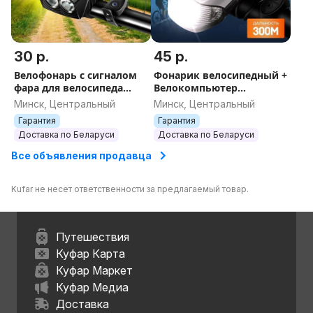
30 р.
45 р.
Велофонарь с сигналом
Фонарик велосипедный +
фара для велосипеда
Велокомпьютер
Всадник BZ-935 , USB-
спидометр с сигналом
Минск, Центральный
Минск, Центральный
заряд, солнечная батарея
YZ-1805
Гарантия
Гарантия
повербанк
водонепроницаемый
Доставка по Беларуси
Доставка по Беларуси
велофонарь
Все объявления продавца
Kufar не несет ответственности за предлагаемый товар.
Путешествия
Куфар Карта
Куфар Маркет
Куфар Медиа
Доставка