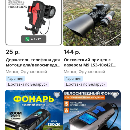
25 р.
144 р.
Держатель телефона для
Оптический прицел с
мотоцикла/велосипеда/
лазером M9 LS3-10x42Е
самоката HOCO CA73
под вивер 11-22 мм, ЛЦУ
Минск, Фрунзенский
Минск, Фрунзенский
зажимной, на руль,
универсальное
Гарантия
Гарантия
универсальный
крепление, для охоты
Доставка по Беларуси
Доставка по Беларуси