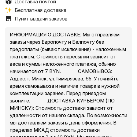
Доставка почтой
Бесплатная доставка
*Дополнительно (по запросу) можем
укомплектовать более качественными аккумул
Пункт выдачи заказов
————————————————————
Доставка по РБ: Европочта / Белпочта
ИНФОРМАЦИЯ О ДОСТАВКЕ: Мы отправляем
*согласно тарифам почты ~ 7 BYN
заказы через Европочту и Белпочту без
Самовывоз: г.Минск ул.Тимирязева, 65
предоплаты (бывают исключения) - наложенным
* время самовывоза и наличие уточняйте
платежом. Стоимость пересылки зависит от
Доставка по Минску от 3 BYN, зависит от
веса и суммы наложенного платежа, обычно
удаленности от нашего склада (при сумме заказа не
начинается от 7 BYN. ⠀⠀⠀⠀ САМОВЫВОЗ:
менее 50 BYN)
Адрес: г. Минск, ул.Тимирязева, 65. Уточняйте
————————————————————
время самовывоза и наличие товара в нужной
комплектации заранее. Перед приездом
Прожектор переноска W892-1 2х18650 — это
звоните. ⠀⠀⠀⠀ ДОСТАВКА КУРЬЕРОМ (ПО
компактный и мощный фонарь, который станет
МИНСКУ): Стоимость доставки зависит от
незаменимым помощником в различных ситуациях.
удалённости от нашего склада. По возможности
Он идеально подходит для использования на
мы доставляем заказы в день оформления. В
стройках, во время ремонта и монтажа, в быту, а
пределах МКАД стоимость доставки
также для различных туристических поездок,