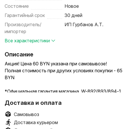
Состояние
Новое
Гарантийный срок
30 дней
Производитель/
ИП Гурбанов А.Т.
импортер
Все характеристики
Описание
Акция! Цена 60 BYN указана при самовывозе!
Полная стоимость при других условиях покупки - 65
BYN
*Официальная гарантия магазина. W-892/893/894-1
COB - Портативный яркий прожектор,
Доставка и оплата
светодиодный, переносной, работает от 2
аккумуляторов 18650 которые входят в комплект,
Самовывоз
магнитом и функцией повербанка. 142 ярких Led SMD
Доставка курьером
диода.