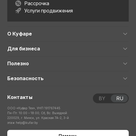
Рассрочка
Услуги продвижения
О Куфаре
Для бизнеса
Полезно
Безопасность
Контакты
BY
RU
ООО «Куфар Тех», УНП 191767445
Пн-Пт: 10:00 – 18:00; Сб, Вс: Выходной
220029, г. Минск, ул. Красная 7А-2, 3-й
этаж
help@kufar.by
Помощь