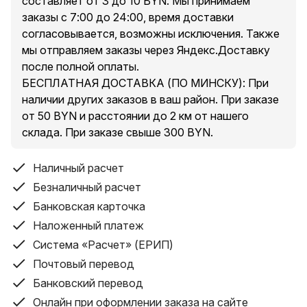
составляет от 3 до 10 BYN. Мы принимаем
кемпинга или рыбалки.
заказы с 7:00 до 24:00, время доставки
согласовывается, возможны исключения. Также
Прожектор оснащен двойным светильником из
мы отправляем заказы через Яндекс.Доставку
сверхъярких светодиодов, которые обеспечивают
после полной оплаты. ⠀⠀⠀⠀⠀⠀⠀⠀
невероятно яркий свет. Световая индикация заряда
БЕСПЛАТНАЯ ДОСТАВКА (ПО МИНСКУ): При
аккумулятора позволяет контролировать состояние
наличии других заказов в ваш район. При заказе
батареи.
от 50 BYN и расстоянии до 2 км от нашего
склада. При заказе свыше 300 BYN.
Устройство работает от двух аккумуляторов или
четырех батарей типа АА, а также имеет USB Type-C
Наличный расчет
порт для зарядки прожектора и порт для зарядки
Безналичный расчет
мобильных устройств. Удобная поворотная ручка-
Банковская карточка
подставка позволяет фиксировать прожектор в
Наложенный платеж
различных положениях.
Система «Расчет» (ЕРИП)
Сильное магнитное крепление и наличие карабина
Почтовый перевод
для подвешивания фонаря делают его
Банковский перевод
использование еще более удобным. Кроме того,
Онлайн при оформлении заказа на сайте