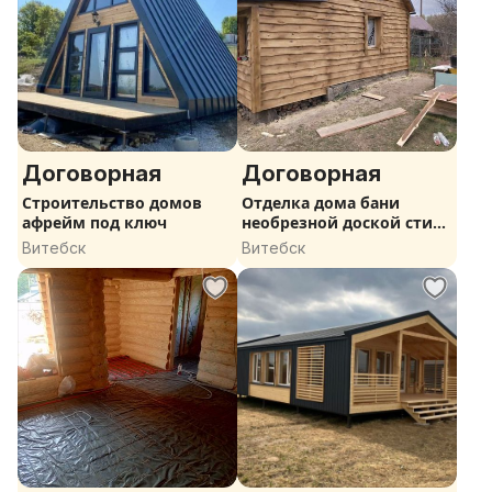
Договорная
Договорная
Строительство домов
Отделка дома бани
афрейм под ключ
необрезной доской стиль
лешего
Витебск
Витебск