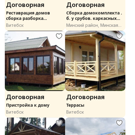
Договорная
Договорная
Реставрация домов
Сборка домокомплекта .
сборка разборка
б. у срубов. каркасных
перевозка
домов
Витебск
Минский район, Минская
область
Договорная
Договорная
Пристройка к дому
Террасы
Витебск
Витебск