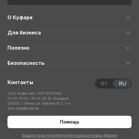
О Куфаре
Для бизнеса
Полезно
Безопасность
Контакты
BY
RU
ООО «Куфар Тех», УНП 191767445
Пн-Пт: 10:00 – 18:00; Сб, Вс: Выходной
220029, г. Минск, ул. Красная 7А-2, 3-й
этаж
help@kufar.by
Помощь
Защита прав потребителей сервиса Куфар Маркет