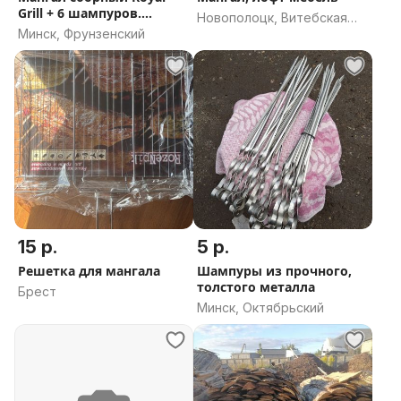
Grill + 6 шампуров.
Новополоцк, Витебская
Новый
Минск, Фрунзенский
область
15 р.
5 р.
Решетка для мангала
Шампуры из прочного,
толстого металла
Брест
Минск, Октябрьский