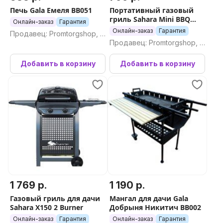
Печь Gala Емеля BB051
Портативный газовый
гриль Sahara Mini BBQ
Онлайн-заказ
Гарантия
(красный)
Онлайн-заказ
Гарантия
Продавец: Promtorgshop, П
Продавец: Promtorgshop, П
ромторгшоп
ромторгшоп
Добавить в корзину
Добавить в корзину
1 769 р.
1 190 р.
Газовый гриль для дачи
Мангал для дачи Gala
Sahara X150 2 Burner
Добрыня Никитич BB002
Онлайн-заказ
Гарантия
Онлайн-заказ
Гарантия