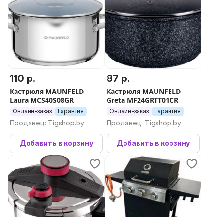
110 р.
87 р.
Кастрюля MAUNFELD
Кастрюля MAUNFELD
Laura MCS40S08GR
Greta MF24GRTT01CR
Онлайн-заказ
Гарантия
Онлайн-заказ
Гарантия
Продавец: Tigshop.by
Продавец: Tigshop.by
Добавить в корзину
Добавить в корзину