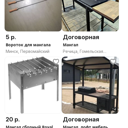
5 р.
Договорная
Вороток для мангала
Мангал
Минск, Первомайский
Речица, Гомельская
область
20 р.
Договорная
Мангал сборный Royal
Мангал, лофт мебель