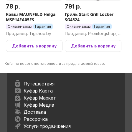
78 р.
791 р.
Ковш MAUNFELD Helga
Гриль Start Grill Locker
MSP14FA05FS
SG4524
Онлайн-заказ
Гарантия
Онлайн-заказ
Гарантия
Продавец: Tigshop.by
Продавец: Promtorgshop, П
ромторгшоп
Добавить в корзину
Добавить в корзину
Kufar не несет ответственности за предлагаемый товар.
Путешествия
Куфар Карта
Куфар Маркет
Куфар Медиа
Доставка
Рассрочка
Услуги продвижения