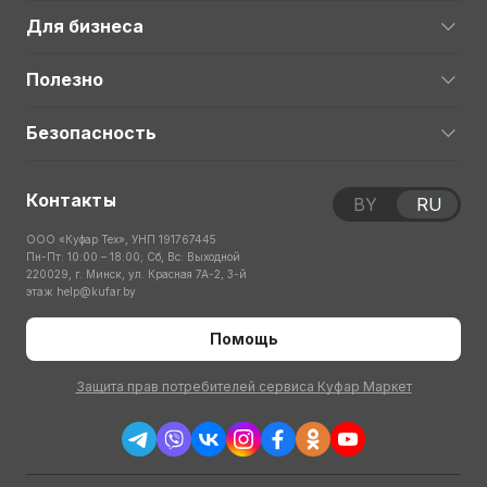
Для бизнеса
Полезно
Безопасность
Контакты
BY
RU
ООО «Куфар Тех», УНП 191767445
Пн-Пт: 10:00 – 18:00; Сб, Вс: Выходной
220029, г. Минск, ул. Красная 7А-2, 3-й
этаж
help@kufar.by
Помощь
Защита прав потребителей сервиса Куфар Маркет