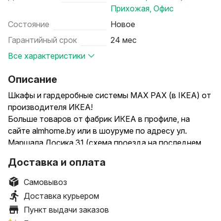
Прихожая
,
Офис
Состояние
Новое
Гарантийный срок
24 мес
Все характеристики
Описание
Шкафы и гардеробные системы MAX PAX (в IKEA) от
производителя ИКЕА!
Больше товаров от фабрик ИКЕА в профиле, на
сайте almhome.by или в шоуруме по адресу ул.
Маршала Лосика 31 (схема проезда на последнем
фото)
Доставка и оплата
РАССРОЧКА по карте ХАЛВА, черепаха, карта
Покупок до 8 мес БЕЗ переплат!
Самовывоз
Доставка курьером
* Доставка по Минску и всей Беларуси.
Пункт выдачи заказов
* Сборка ЛЕГКАЯ, иначе говоря - ЛЕГО для