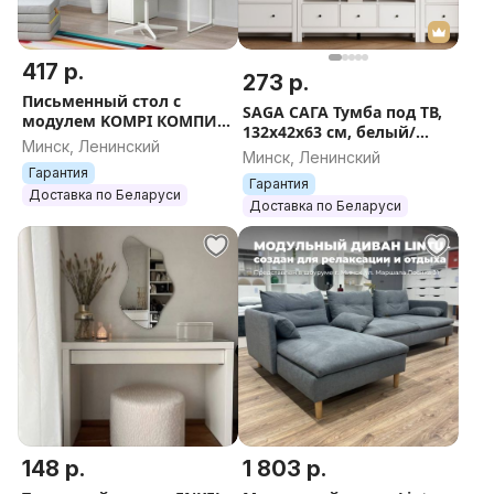
417 р.
273 р.
Письменный стол с
SAGA САГА Тумба под ТВ,
модулем KOMPI КОМПИ
132x42x63 см, белый/
(МИККЕ В ИКЕА), белый,
Минск, Ленинский
ясень
Минск, Ленинский
105x50х140 см
Гарантия
Гарантия
Доставка по Беларуси
Доставка по Беларуси
148 р.
1 803 р.