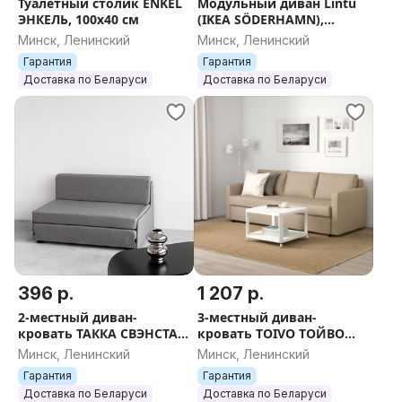
Туалетный столик ENKEL
Модульный диван Lintu
ЭНКЕЛЬ, 100х40 см
(IKEA SÖDERHAMN),
темно-серый/бежевый
Минск, Ленинский
Минск, Ленинский
Гарантия
Гарантия
Доставка по Беларуси
Доставка по Беларуси
396 р.
1 207 р.
2-местный диван-
3-местный диван-
кровать ТАККА СВЭНСТА
кровать TOIVO ТОЙВО
(от производителя ИКЕА
(ФРИХЕТЭН В ИКЕА).
Минск, Ленинский
Минск, Ленинский
IKEA)
Темно-серый/Бежевый/
Гарантия
Гарантия
Коричневый/Темно-
Доставка по Беларуси
Доставка по Беларуси
синий