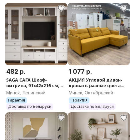
482 р.
1 077 р.
SAGA САГА Шкаф-
АКЦИЯ Угловой диван-
витрина, 91x42x216 см,
кровать разные цвета
белый/ясень
TUULI ТУУЛИ (от
Минск, Ленинский
Минск, Октябрьский
производителя ИКЕА
Гарантия
Гарантия
IKEA)
Доставка по Беларуси
Доставка по Беларуси