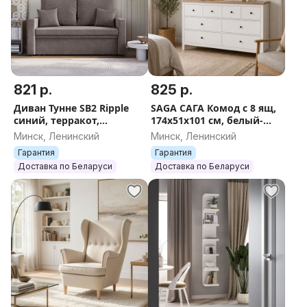
821 р.
825 р.
Диван Тунне SB2 Ripple
SAGA САГА Комод с 8 ящ,
синий, терракот,
174х51х101 см, белый-
капучино, серый,
ясень, белый, серый,
Минск, Ленинский
Минск, Ленинский
145х82х80 см
серый-ясень
Гарантия
Гарантия
Доставка по Беларуси
Доставка по Беларуси