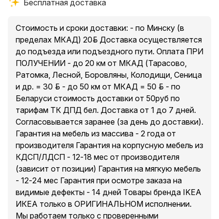
Бесплатная доставка
взрослых!. Так же предоставляем услуги сборщика!
* На каждой фотографии указаны РАЗМЕРЫ и
СТОИМОСТЬ!
Стоимость и сроки доставки: - по Минску (в
* Размеры ШхВхГ: 200х233х61 см и 250х233х61 см
пределах МКАД) 20руб. Доставка осуществляется
(другие размеры смотрите на нашем сайте
до подъезда или подъездного пути. Оплата ПРИ
almhome.by или в объявлениях на куфаре)
ПОЛУЧЕНИИ - до 20 км от МКАД (Тарасово,
Ратомка, Лесной, Боровляны, Колодищи, Сеница
* Все наполнение ВКЛЮЧЕНО в стоимость! +
и др. = 30 руб. - до 50 км от МКАД = 50 руб. - по
ДВЕРИ!
Беларуси стоимость доставки от 50руб по
тарифам ТК ДПД бел. Доставка от 1 до 7 дней.
В объявлении представлены различные комбинации
Согласовывается заранее (за день до доставки).
наполнения которые МОЖНО изменить при
Гарантия на мебель из массива - 2 года от
необходимости! А так же прикреплено фото
производителя Гарантия на корпусную мебель из
ФАСАДНОЙ (двери) части гардероба/шкафа.
КДСП/ЛДСП - 12-18 мес от производителя
(зависит от позиции) Гарантия на мягкую мебель
* Фурнитура GTV с плавных ходом и доводчиками.
- 12-24 мес Гарантия при осмотре заказа на
* Изделия изготовлены из экологичных и безопасных
видимые дефекты - 14 дней Товары бренда IKEA
материалов!
ИКЕА только в ОРИГИНАЛЬНОМ исполнении.
Мы работаем только с проверенными