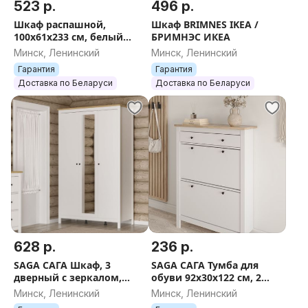
523 р.
496 р.
Шкаф распашной,
Шкаф BRIMNES IKEA /
100х61х233 см, белый
БРИМНЭС ИКЕА
[гардероб PAX ПАКС В
Минск, Ленинский
Минск, Ленинский
ИКЕА]
Гарантия
Гарантия
Доставка по Беларуси
Доставка по Беларуси
628 р.
236 р.
SAGA САГА Шкаф, 3
SAGA САГА Тумба для
дверный с зеркалом,
обуви 92x30x122 см, 2
132х65х216 см, белый /
отделения, белый / ясень
Минск, Ленинский
Минск, Ленинский
ясень