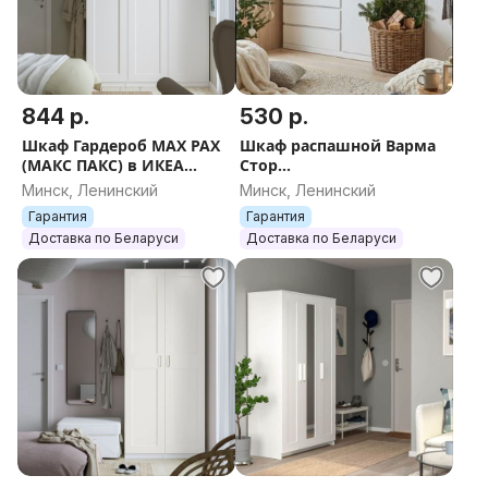
844 р.
530 р.
Шкаф Гардероб MAX PAX
Шкаф распашной Варма
(МАКС ПАКС) в ИКЕА
Стор
150х233х61 см разные
80/105/123/144222х57 см
Минск, Ленинский
Минск, Ленинский
комбинации
[от фабрики ИКЕА]
Гарантия
Гарантия
Доставка по Беларуси
Доставка по Беларуси