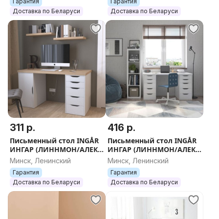
Гарантия
Гарантия
Доставка по Беларуси
Доставка по Беларуси
311 р.
416 р.
Письменный стол INGÅR
Письменный стол INGÅR
ИНГАР (ЛИННМОН/АЛЕКС
ИНГАР (ЛИННМОН/АЛЕКС
В ИКЕА), белый,
В ИКЕА), белый,
Минск, Ленинский
Минск, Ленинский
120/140x73x55 см
120/140x73x55 см
Гарантия
Гарантия
Доставка по Беларуси
Доставка по Беларуси