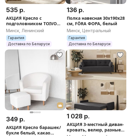
535 р.
136 р.
АКЦИЯ Кресло с
Полка навесная 30х190х28
подголовником TOIVO
см, FÖRA ФОРА, белый
ТОЙВО (СТРАНДМОН В
Минск, Ленинский
Минск, Центральный
IKEA). Темно-серый/
Гарантия
Гарантия
Бежевый/Коричневый/
Доставка по Беларуси
Доставка по Беларуси
Темно-си
1 028 р.
349 р.
АКЦИЯ 3-местный диван-
АКЦИЯ Кресло барашек/
кровать, велюр, разные
букле белый, какао
цвета