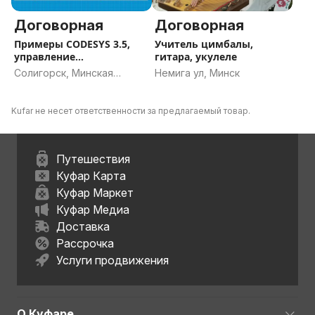
Договорная
Договорная
Примеры CODESYS 3.5,
Учитель цимбалы,
управление
гитара, укулеле
электродвигателем
Солигорск, Минская
Немига ул, Минск
область
Kufar не несет ответственности за предлагаемый товар.
Путешествия
Куфар Карта
Куфар Маркет
Куфар Медиа
Доставка
Рассрочка
Услуги продвижения
О Куфаре