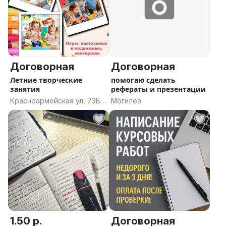
Договорная
Договорная
Летние творческие
помогаю сделать
занятия
рефераты и презентации
Красноармейская ул, 73Б,
Могилев
Слоним, Слонимский
район, Гродненская
область
1.50 р.
Договорная