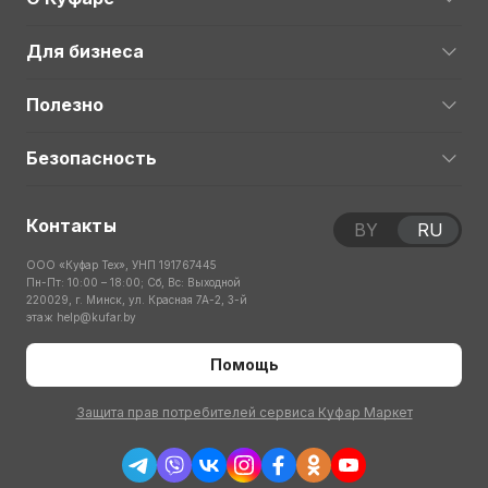
Для бизнеса
Полезно
Безопасность
Контакты
BY
RU
ООО «Куфар Тех», УНП 191767445
Пн-Пт: 10:00 – 18:00; Сб, Вс: Выходной
220029, г. Минск, ул. Красная 7А-2, 3-й
этаж
help@kufar.by
Помощь
Защита прав потребителей сервиса Куфар Маркет