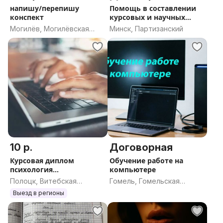
напишу/перепишу
Помощь в составлении
конспект
курсовых и научных
работ
Могилёв, Могилёвская
Минск, Партизанский
область
10 р.
Договорная
Курсовая диплом
Обучение работе на
психология
компьютере
информатика
Полоцк, Витебская
Гомель, Гомельская
область
область
Выезд в регионы