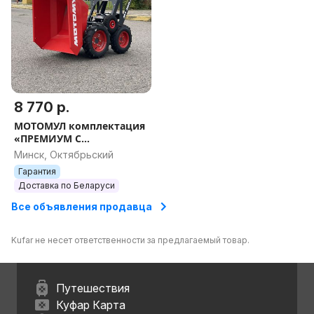
8 770 р.
МОТОМУЛ комплектация
«ПРЕМИУМ С
ЭЛ.СТАРТЕРОМ И АКБ»
Минск, Октябрьский
двс. Zongshen 168FBE
Гарантия
Доставка по Беларуси
Все объявления продавца
Kufar не несет ответственности за предлагаемый товар.
Путешествия
Куфар Карта