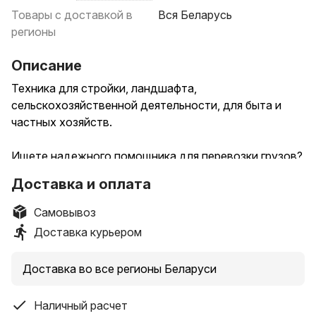
Товары с доставкой в
Вся Беларусь
регионы
Описание
Техника для стройки, ландшафта,
сельскохозяйственной деятельности, для быта и
частных хозяйств.
Ищете надежного помощника для перевозки грузов?
Доставка и оплата
- Перевозит больше, чем тачка, быстрее, чем
трактор: грунт, саженцы, камни и плитка – без
Самовывоз
лишних усилий!
Доставка курьером
- Проходит там, где другая техника буксует: узкие
проходы, рыхлый грунт, склоны и лужайки – никаких
Доставка во все регионы Беларуси
колей!
- Скорость и экономия: заменяет нескольких
Наличный расчет
рабочих, ускоряет процесс и снижает затраты.