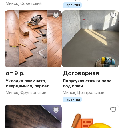
Минск, Советский
Гарантия
от 9 р.
Договорная
Укладка ламината,
Полусухая стяжка пола
кварцвинил, паркет,
под ключ
плинтуса
Минск, Фрунзенский
Минск, Центральный
Гарантия