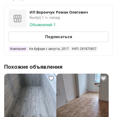
Подготовка основания. Демонтаж старого
покрытия.
ИП Ворончук Роман Олегович
был(а) 1 ч. назад
Качественные материалы.
Сжатые сроки работы.
Объявлений: 1
Для консультации или заказа, звоните по номеру
Любая форма оплаты.
Подписаться
РАБОТАЕМ также и по области
Видео наших работ:
Компания
На Куфаре с августа, 2017
УНП: 291875857
Инстаграм: kobrin_styazhka_pola
TikTok: Kobrin_styazhka_pola
Похожие объявления