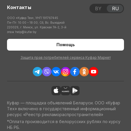
Контакты
BY
RU
ООО «Куфар Тех», УНП 191767445
Пн-Пт: 10:00 – 18:00; Сб, Вс: Выходной
220029, г. Минск, ул. Красная 7А-2, 3-й
этаж
help@kufar.by
Помощь
Защита прав потребителей сервиса Куфар Маркет
Куфар — площадка объявлений Беларуси. ООО «Куфар
Тех» включено в государственный информационный
ресурс «Реестр рекламораспространителей»
*Оплата производится в белорусских рублях по курсу
НБ РБ.