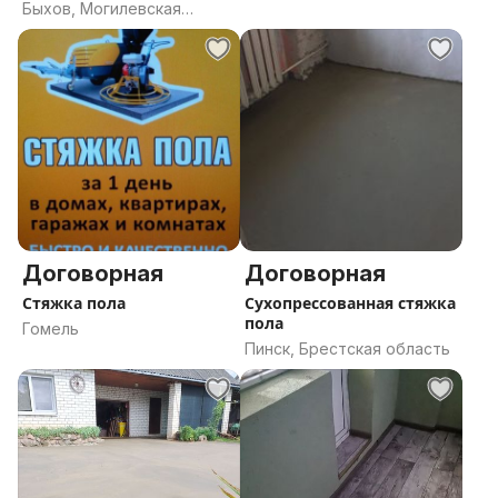
полусухая
Быхов, Могилевская
область
Договорная
Договорная
Стяжка пола
Сухопрессованная стяжка
пола
Гомель
Пинск, Брестская область