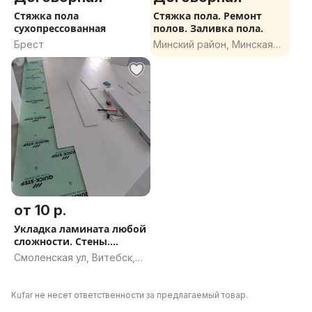
Стяжка пола
Стяжка пола. Ремонт
сухопрессованная
полов. Заливка пола.
Брест
Минский район, Минская
область
от 10 р.
Укладка ламината любой
сложности. Стены.
Потолок. Поклейка
Смоленская ул, Витебск,
обоев. Отделочные
Витебская область
работы. Ремонт. Стройка
Kufar не несет ответственности за предлагаемый товар.