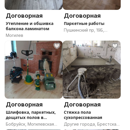
Договорная
Договорная
Утепление и обшивка
Паркетные работы
балкона ламинатом
Пушкинский пр, 19Б,
Могилев
Могилёв, Могилёвская
область
Договорная
Договорная
Шлифовка, паркетных,
Стяжка пола
дощатых полов в
сухопрессованная
Бобруйске
Бобруйск, Могилевская
Другие города, Брестская
область
область