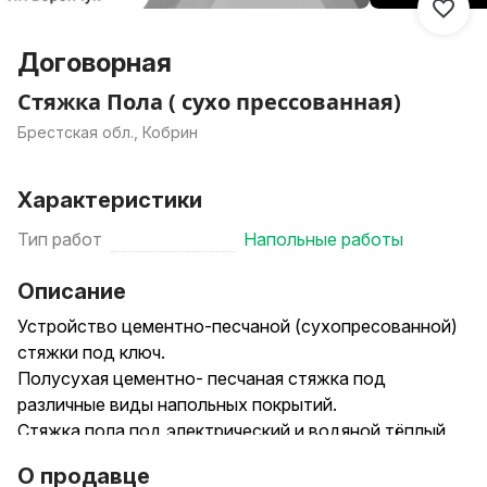
Договорная
Стяжка Пола ( сухо прессованная)
Брестская обл., Кобрин
Характеристики
Тип работ
Напольные работы
Описание
Устройство цементно-песчаной (сухопресованной)
стяжки под ключ.
Полусухая цементно- песчаная стяжка под
различные виды напольных покрытий.
Стяжка пола под электрический и водяной тёплый
пол.
О продавце
Черновая стяжка пола.