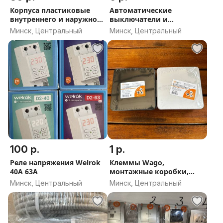
Корпуса пластиковые
Автоматические
внутреннего и наружного
выключатели и
исполнения 12 24 36
дифавтоматы IEK по
Минск, Центральный
Минск, Центральный
доступным ценам
100 р.
1 р.
Реле напряжения Welrok
Клеммы Wago,
40A 63A
монтажные коробки,
розетки, выключатели и
Минск, Центральный
Минск, Центральный
др.