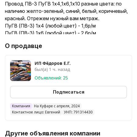
Провод ПВ-3 ПуГВ 1х4,1х6,1х10 разные цвета: по
наличию желто-зеленый, синий, белый, коричневый,
красный. Отрежем нужный вам метраж.
ПуГВ (ПВ-3) 1х4 (любой цвет) - 1,6р/м
ПуГВ (ПВ-3) 1х6 (любой цвет) - 2,6р/м
ПуГВ (ПВ-3) 1х10 (любой цвет) - 5р/м
О продавце
ВВГ НГ LS 1х4 черный - 1.1р/м
В наличии АВБбШв, АВВГ, СИП и другие кабеля,
сечение, металлорукав, гофра, автоматы, диф
ИП Фёдоров Е.Г.
был(а) 1 ч. назад
автоматы (Chint, IEK, EKF), щитки, коробки и др
СКИДКИ от объема! Бесплатная доставка по
Объявлений: 25
Минску от 100р!
Подписаться
Компания
На Куфаре с апреля, 2024
Контактное лицо: Евгений
УНП: 791314430
Другие объявления компании