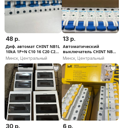
48 р.
13 р.
Диф. автомат CHINT NB1L
Автоматический
10kA 1P+N C10 16 C20 C25
выключатель CHINT NB1-
C32 C40
63H 1P 16A 10кА
Минск, Центральный
Минск, Центральный
30 р.
6 р.