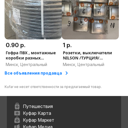
0.90 р.
1 р.
Гофра ПВХ , монтажные
Розетки, выключатели
коробки разных
NILSON /ТУРЦИЯ/
размеров
ДОСТАВКА По Минску
Минск, Центральный
Минск, Центральный
Все объявления продавца
Kufar не несет ответственности за предлагаемый товар.
Путешествия
Куфар Карта
Куфар Маркет
Куфар Медиа