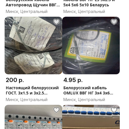
Автопровод Щучин ВВГ
5x4 5х6 5х10 Беларусь
НГ LS 3х1.5 3х2.5
Минск, Центральный
Минск, Центральный
200 р.
4.95 р.
Настоящий белорусский
Белорусский кабель
ГОСТ. 3х1.5 и 3х2.5
OMLUХ ВВГ НГ 3x4 3х6
Производитель
3х10 4х10 5х10 5х16 ГОСТ
Минск, Центральный
Минск, Центральный
КОБРИНМАШ (Кобрин)