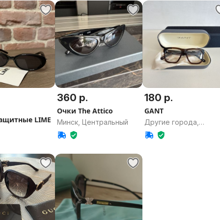
360 р.
180 р.
Очки The Attico
GANT
ащитные LIME
Минск, Центральный
Другие города,
Минская область