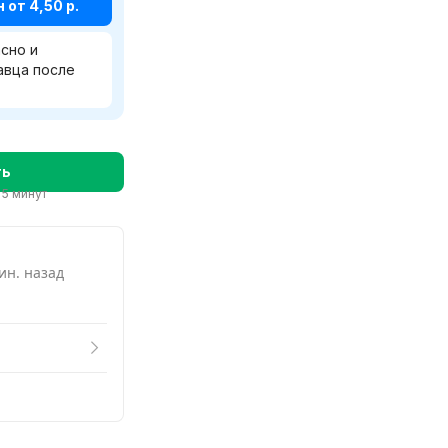
мотреть похожие
от 4,50 р.
сно и
авца после
ть
 5 минут
ин. назад