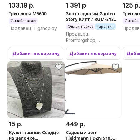
103.19 р.
1 391 р.
125 р
Три слона M5600
Зонт садовый Garden
Три сл
Story Килт / KUM-818
Онлайн-заказ
Онлайн-
(3м)
Онлайн-заказ
Гарантия
Продавец: Tigshop.by
Продаве
Продавец:
Promtorgshop,
Промторгшоп
Добавить в корзину
Добавить в корзину
Добав
15 р.
449 р.
Кулон-тайник Сердце
Садовый зонт
на цепочке
Fieldmann FDZN 5103