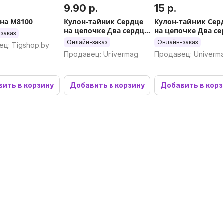
.
9.90 р.
15 р.
она M8100
Кулон-тайник Сердце
Кулон-тайник Сер
на цепочке Два сердца
на цепочке Два се
заказ
в золоте
в серебре
Онлайн-заказ
Онлайн-заказ
ц: Tigshop.by
Продавец: Univermag
Продавец: Univerm
ить в корзину
Добавить в корзину
Добавить в кор