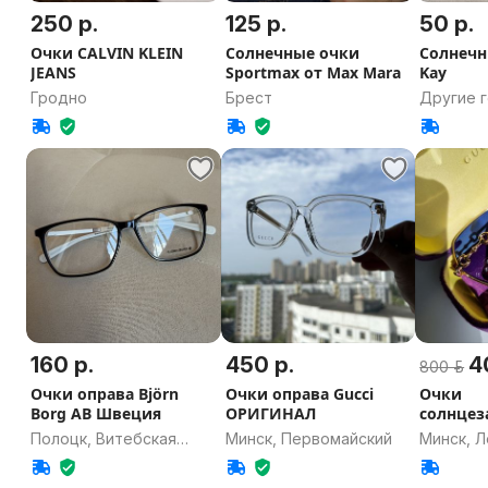
250 р.
125 р.
50 р.
Очки CALVIN KLEIN
Солнечные очки
Солнечн
JEANS
Sportmax от Max Mara
Kay
Гродно
Брест
Другие 
Минская
160 р.
450 р.
4
800 р.
Очки оправа Björn
Очки оправа Gucci
Очки
Borg AB Швеция
ОРИГИНАЛ
солнце
GUCCI G
Полоцк, Витебская
Минск, Первомайский
Минск, Л
Оригин
область