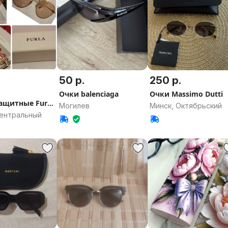
50 р.
250 р.
Очки balenciaga
Очки Massimo Dutti
ащитные Furla
Могилев
Минск, Октябрьский
оригинал
Центральный
ры