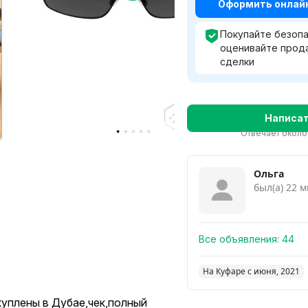
С
Оформить онлайн 
Покупайте безопа
оценивайте прод
сделки
Написа
Отвечает около
Ольга
был(а) 22 м
Все объявления:
44
На Куфаре с июня, 2021
куплены в Дубае,чек,полный