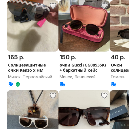
165 р.
150 р.
40 р.
Солнцезащитные
очки Gucci (GG0853SK)
Очки
очки Kenzo х HM
+ бархатный кейс
солнцез
Минск, Первомайский
Минск, Ленинский
Гомель