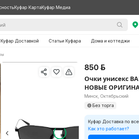
сность
Куфар Карта
Куфар Медиа
 Куфар Доставкой
Статьи Куфара
Дома и коттеджи
ры
850 р.
Очки унисекс B
НОВЫЕ ОРИГИН
Минск, Октябрьский
Без торга
Куфар Доставка по все
Нужн
Как это работает?