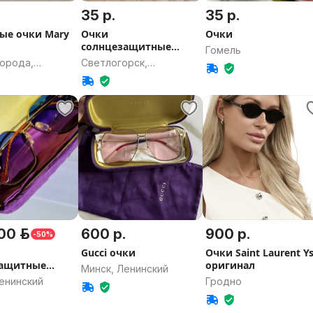
35 р.
35 р.
ые очки Mary
Очки
Очки
солнцезащитные
Гомель
стекло
города,
Светлогорск,
 область
Гомельская область
00 р.
600 р.
900 р.
-50%
Gucci очки
Очки Saint Laurent Ys
защитные
оригинал
Минск, Ленинский
G1335S Новые
енинский
Гродно
ал