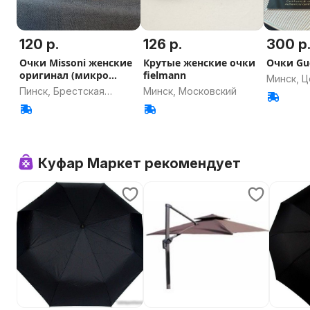
120 р.
126 р.
300 р
Очки Missoni женские
Крутые женские очки
Очки Gu
оригинал (микро
fielmann
Минск, 
дефект )
Пинск, Брестская
Минск, Московский
область
Куфар Маркет рекомендует