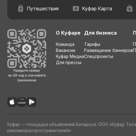
Путешествия
Куфар Карта
О Куфаре
Для бизнеса
Команда
Тарифы
П
Вакансии
Размещение баннеров
П
Куфар Медиа
Спецпроекты
Для прессы
Наведите камеру
на QR-код и скачивайте
приложение
Куфар — площадка объявлений Беларуси. ООО «Куфар Тех
рекламораспространителей»