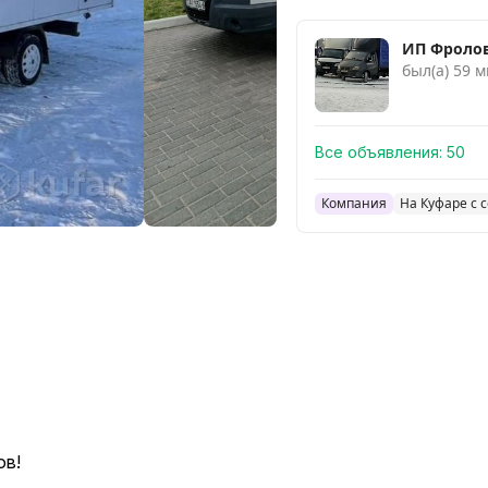
ИП Фролов
был(а) 59 м
Все объявления:
50
Компания
На Куфаре с 
ов!