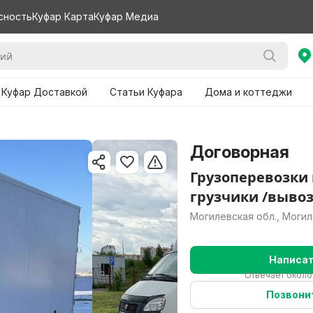
сность
Куфар Карта
Куфар Медиа
 Куфар Доставкой
Статьи Куфара
Дома и коттеджи
Договорная
Грузоперевозки
грузчики /вывоз
Могилевская обл., Моги
Написа
Отвечает около
Позвони