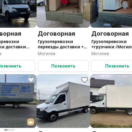
ворная
Договорная
Договорная
еревозки
Грузоперевозки
Грузоперевозки
ки доставки
переезды доставки +
+грузчики /Могил
ды
грузчики
выезд по РБ/
в
Могилев
Могилев
Позвонить
Позвонить
Позвонить