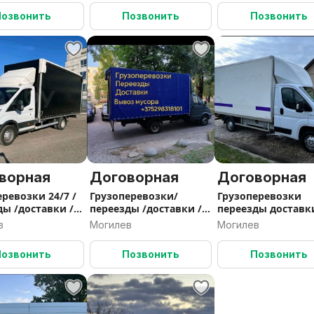
Позвонить
Позвонить
Позвонить
ворная
Договорная
Договорная
ревозки 24/7 /
Грузоперевозки/
Грузоперевозки
ды /доставки /
переезды /доставки /
переезды доставк
ки
грузчики/вывоз
грузчики
в
Могилев
Могилев
мусора /
Позвонить
Позвонить
Позвонить