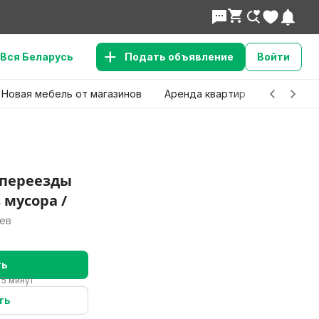
Вся Беларусь
Подать объявление
Войти
Новая мебель от магазинов
Аренда квартир
Детские 
 переезды
 мусора /
лев
ть
 5 минут
ть