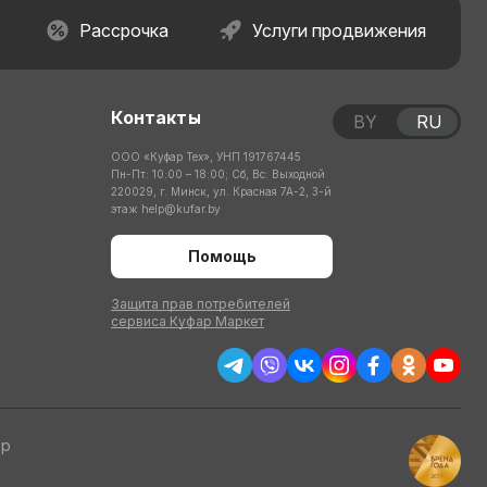
Рассрочка
Услуги продвижения
Контакты
BY
RU
ООО «Куфар Тех», УНП 191767445
Пн-Пт: 10:00 – 18:00; Сб, Вс: Выходной
220029, г. Минск, ул. Красная 7А-2, 3-й
этаж
help@kufar.by
Помощь
Защита прав потребителей
сервиса Куфар Маркет
тр