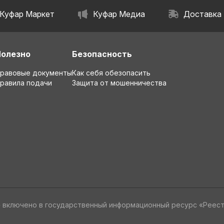
Куфар Маркет
Куфар Медиа
Доставка
Полезно
Безопасность
равовые документы
Как себя обезопасить
равила подачи
Защита от мошенничества
» включено в государственный информационный ресурс «Реес