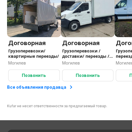
Договорная
Договорная
Дого
Грузоперевозки/
Грузоперевозки /
Грузоп
квартирные переезды/
доставки/ переезды /
переез
грузчики/вывоз
мусора
Могилев
Могилев
Могиле
мусора /
Позвонить
Позвонить
Все объявления продавца
Kufar не несет ответственности за предлагаемый товар.