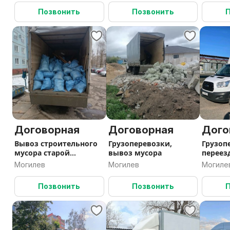
Позвонить
Позвонить
Договорная
Договорная
Дого
Вывоз строительного
Грузоперевозки,
Грузопе
мусора старой
вывоз мусора
переез
мебели+грузчики
грузчи
Могилев
Могилев
Могиле
Позвонить
Позвонить