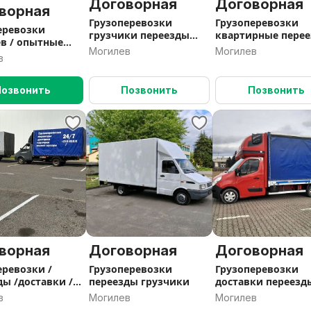
Договорная
Договорная
ворная
Грузоперевозки
Грузоперевозки
еревозки
грузчики переезды
квартирные пере
тные
доставки
/доставки /грузч
Могилев
Могилев
ки /переезды /
в
ки /
Позвонить
Позвонить
Позвонить
ворная
Договорная
Договорная
еревозки /
Грузоперевозки
Грузоперевозки
ды /доставки /
переезды грузчики
доставки переезд
ки /
грузчики
в
Могилев
Могилев