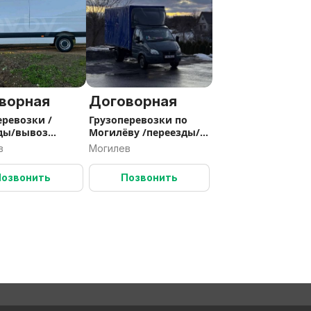
ворная
Договорная
еревозки /
Грузоперевозки по
ды/вывоз
Могилёву /переезды/
 /
грузчики /выезд по
в
Могилев
РБ/
Позвонить
Позвонить