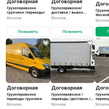
Договорная
Договорная
Дого
Грузоперевозки
Грузоперевозки/
Грузоп
грузчики /переезды/
доставки / вывоз
Могилёв / опы
мусора
Могилев
Могилев
грузчи
Могиле
достав
Позвонить
Позвонить
Договорная
Договорная
Дого
Грузоперевозки
Грузоперевозки /
Грузоп
переезды грузчики
переезды /доставки /
переез
Могилёв /по РБ/
грузчи
Могилев
Могилев
Могиле