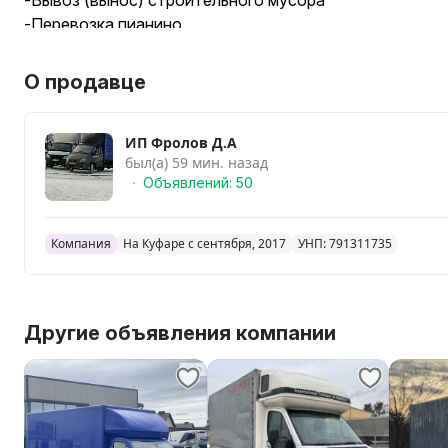
-Вывоз (вынос) строительного мусора
-Перевозка пианино
-Услуги грузчиков которые загрузят и разгрузят маши
- Развоз товара по торговым точкам
О продавце
Размеры машины:
- Высота - 2,20
ИП Фролов Д.А
- Ширина - 2.00
был(а) 59 мин. назад
- Длина - 4,20
Объявлений: 50
Работаем 24/7
Рады вам помочь
Компания
На Куфаре с сентября, 2017
УНП: 791311735
Другие объявления компании