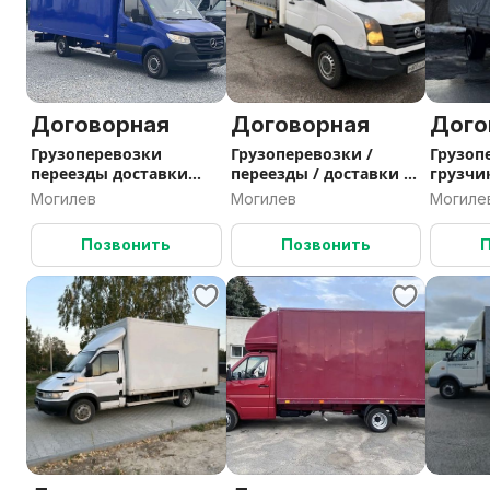
Договорная
Договорная
Дого
Грузоперевозки
Грузоперевозки /
Грузоп
переезды доставки
переезды / доставки /
грузчи
грузчики
грузчики /вывоз
переез
Могилев
Могилев
Могиле
мусора
Позвонить
Позвонить