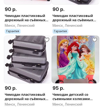
90 р.
90 р.
Чемодан пластиковый
Чемодан пластиковый
дорожный на съёмных
дорожный на съёмных
колесах новый в Минске
колесах новый в Минске
Минск, Ленинский
Минск, Ленинский
ДОСТАВКА поликарбонат
ДОСТАВКА поликарбонат
Гарантия
Гарантия
оранжевый
графит
90 р.
95 р.
Чемодан пластиковый
Чемодан детский со
дорожный на съёмных
съемными колесами
колесах новый в Минске
Принцессы 4
Минск, Ленинский
Минск, Ленинский