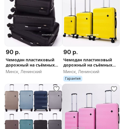
90 р.
90 р.
Чемодан пластиковый
Чемодан пластиковый
дорожный на съёмных
дорожный на съёмных
колесах новый в Минске
колесах новый в Минске
Минск, Ленинский
Минск, Ленинский
ДОСТАВКА поликарбонат
ДОСТАВКА поликарбонат
Гарантия
чёный
жёлтый