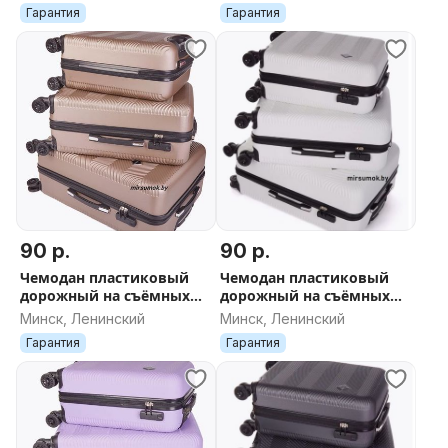
ДОСТАВКА поликарбонат
Гарантия
Гарантия
серебро
90 р.
90 р.
Чемодан пластиковый
Чемодан пластиковый
дорожный на съёмных
дорожный на съёмных
колесах новый в Минске
колесах новый в Минске
Минск, Ленинский
Минск, Ленинский
ДОСТАВКА поликарбонат
ДОСТАВКА поликарбонат
Гарантия
Гарантия
св-коричневый
белый