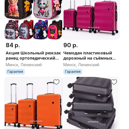
84 р.
90 р.
Акция Школьный рюкзак
Чемодан пластиковый
ранец ортопедический
дорожный на съёмных
для начальных классов
колесах новый в Минске
Минск, Ленинский
Минск, Ленинский
для девочек и мальчиков
ДОСТАВКА поликарбонат
Гарантия
Гарантия
SkyName+ б
фуксия