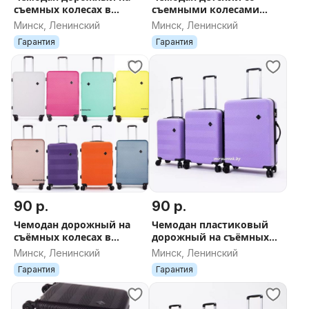
съемных колесах в
съемными колесами
Минске, поликарбонат
Холодное сердце 7
Минск, Ленинский
Минск, Ленинский
ABS - пластик ДОСТАВКА
Гарантия
Гарантия
90 р.
90 р.
Чемодан дорожный на
Чемодан пластиковый
съёмных колесах в
дорожный на съёмных
Минске новый ДОСТАВКА
колесах новый в Минске
Минск, Ленинский
Минск, Ленинский
поликарбонат ABS -
ДОСТАВКА поликарбонат
Гарантия
Гарантия
пластик
лаванда