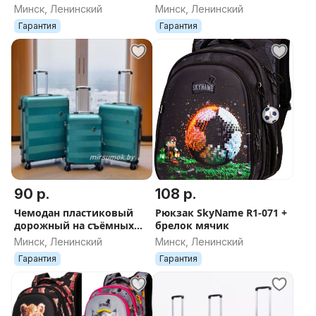
колесах новый в Минске
колесах новый в Минске
Минск, Ленинский
Минск, Ленинский
ДОСТАВКА поликарбонат
ДОСТАВКА поликарбонат
Гарантия
Гарантия
синий
св-коричневый
90 р.
108 р.
Чемодан пластиковый
Рюкзак SkyName R1-071 +
дорожный на съёмных
брелок мячик
колесах новый в Минске
Минск, Ленинский
Минск, Ленинский
ДОСТАВКА поликарбонат
Гарантия
Гарантия
зелёный