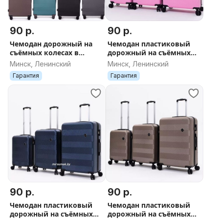
90 р.
90 р.
Чемодан дорожный на
Чемодан пластиковый
съёмных колесах в
дорожный на съёмных
Минске новый ДОСТАВКА
колесах новый в Минске
Минск, Ленинский
Минск, Ленинский
поликарбонат
ДОСТАВКА поликарбонат
Гарантия
Гарантия
пластиковый
розовый
90 р.
90 р.
Чемодан пластиковый
Чемодан пластиковый
дорожный на съёмных
дорожный на съёмных