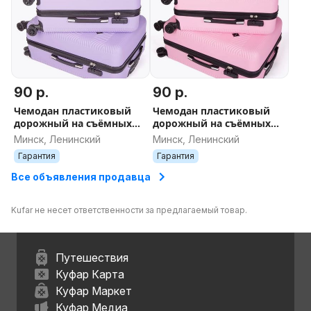
90 р.
90 р.
Чемодан пластиковый
Чемодан пластиковый
дорожный на съёмных
дорожный на съёмных
колесах новый в Минске
колесах новый в Минске
Минск, Ленинский
Минск, Ленинский
ДОСТАВКА поликарбонат
ДОСТАВКА поликарбонат
Гарантия
Гарантия
лаванда
розовый
Все объявления продавца
Kufar не несет ответственности за предлагаемый товар.
Путешествия
Куфар Карта
Куфар Маркет
Куфар Медиа