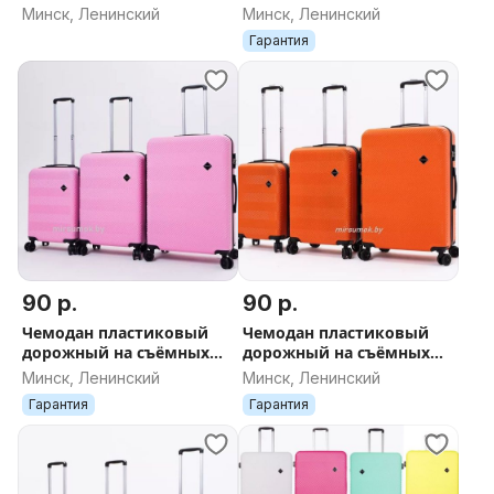
колесах новый в Минске
(ударопрочный пластик)
Минск, Ленинский
Минск, Ленинский
ДОСТАВКА поликарбонат
синий
Гарантия
чёный
90 р.
90 р.
Чемодан пластиковый
Чемодан пластиковый
дорожный на съёмных
дорожный на съёмных
колесах новый в Минске
колесах новый в Минске
Минск, Ленинский
Минск, Ленинский
ДОСТАВКА поликарбонат
ДОСТАВКА поликарбонат
Гарантия
Гарантия
розовый
оранжевый