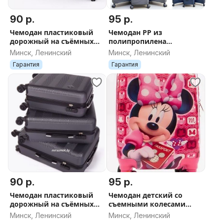
90 р.
95 р.
Чемодан пластиковый
Чемодан PP из
дорожный на съёмных
полипропилена
колесах новый в Минске
(ударопрочный пластик)
Минск, Ленинский
Минск, Ленинский
ДОСТАВКА поликарбонат
Гарантия
Гарантия
св-коричневый
90 р.
95 р.
Чемодан пластиковый
Чемодан детский со
дорожный на съёмных
съемными колесами
колесах новый в Минске
Микки Путешественница
Минск, Ленинский
Минск, Ленинский