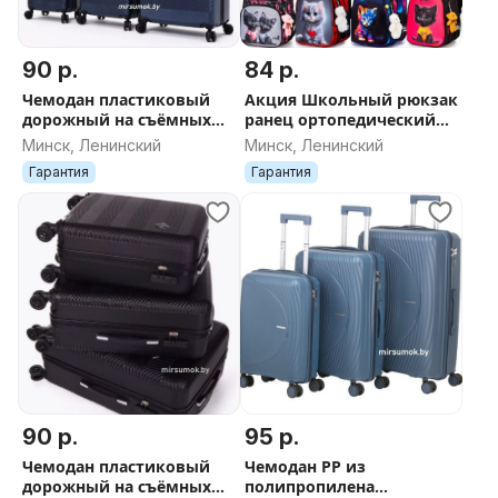
90 р.
84 р.
Чемодан пластиковый
Акция Школьный рюкзак
дорожный на съёмных
ранец ортопедический
колесах новый в Минске
для начальных классов
Минск, Ленинский
Минск, Ленинский
ДОСТАВКА поликарбонат
для девочек и мальчиков
Гарантия
Гарантия
синий
SkyName+ б
90 р.
95 р.
Чемодан пластиковый
Чемодан PP из
дорожный на съёмных
полипропилена