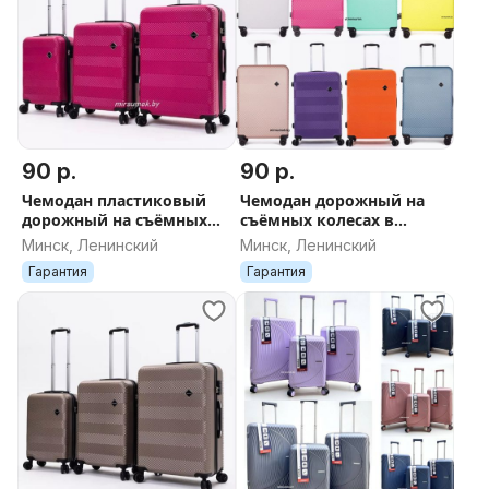
90 р.
90 р.
Чемодан пластиковый
Чемодан дорожный на
дорожный на съёмных
съёмных колесах в
колесах новый в Минске
Минске новый ДОСТАВКА
Минск, Ленинский
Минск, Ленинский
ДОСТАВКА поликарбонат
поликарбонат ABS -
Гарантия
Гарантия
фуксия
пластик