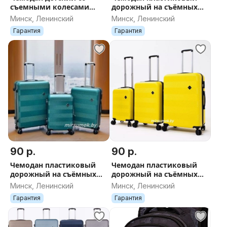
съемными колесами
дорожный на съёмных
Холодное сердце 7
колесах новый в Минске
Минск, Ленинский
Минск, Ленинский
ДОСТАВКА поликарбонат
Гарантия
Гарантия
серебро
90 р.
90 р.
Чемодан пластиковый
Чемодан пластиковый
дорожный на съёмных
дорожный на съёмных
колесах новый в Минске
колесах новый в Минске
Минск, Ленинский
Минск, Ленинский
ДОСТАВКА поликарбонат
ДОСТАВКА поликарбонат
Гарантия
Гарантия
зелёный
жёлтый