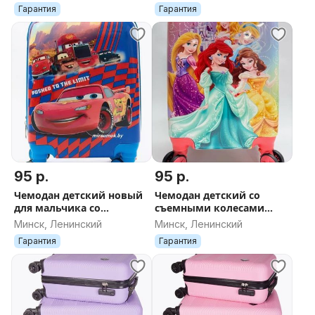
ДОСТАВКА поликарбонат
Гарантия
Гарантия
графит
95 р.
95 р.
Чемодан детский новый
Чемодан детский со
для мальчика со
съемными колесами
съемными колесами из
Принцессы 4
Минск, Ленинский
Минск, Ленинский
ABS- пластика Тачки
Гарантия
Гарантия
Маквин