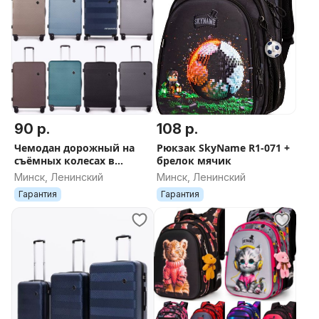
90 р.
108 р.
Чемодан дорожный на
Рюкзак SkyName R1-071 +
съёмных колесах в
брелок мячик
Минске новый ДОСТАВКА
Минск, Ленинский
Минск, Ленинский
поликарбонат
Гарантия
Гарантия
пластиковый