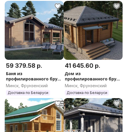
59 379.58 р.
41 645.60 р.
Баня из
Дом из
профилированного бруса
профилированного бруса
с террасой 38
23
Минск, Фрунзенский
Минск, Фрунзенский
Доставка по Беларуси
Доставка по Беларуси