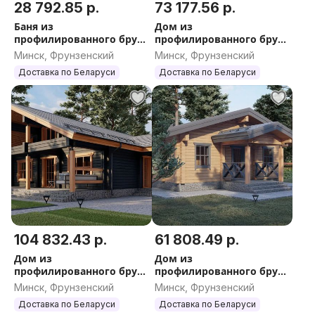
28 792.85 р.
73 177.56 р.
Баня из
Дом из
профилированного бруса
профилированного бруса
с террасой 26
с террасой 27
Минск, Фрунзенский
Минск, Фрунзенский
Доставка по Беларуси
Доставка по Беларуси
104 832.43 р.
61 808.49 р.
Дом из
Дом из
профилированного бруса
профилированного бруса
с террасой 30
с террасой 21
Минск, Фрунзенский
Минск, Фрунзенский
Доставка по Беларуси
Доставка по Беларуси