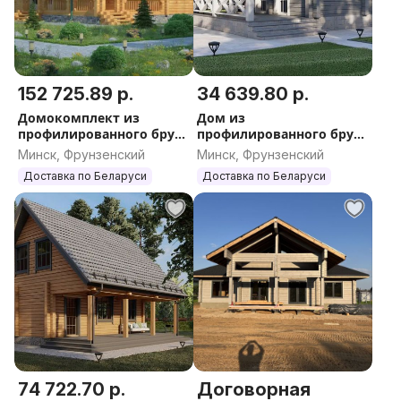
152 725.89 р.
34 639.80 р.
Домокомплект из
Дом из
профилированного бруса
профилированного бруса
12
20
Минск, Фрунзенский
Минск, Фрунзенский
Доставка по Беларуси
Доставка по Беларуси
74 722.70 р.
Договорная