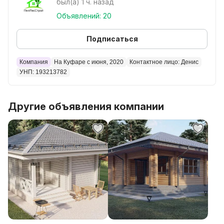
был(а) 1 ч. назад
7)Мауэрлат 180х200х6000
Объявлений: 20
8)Стропила 50х150х6000
9)Контробрешётка 50х30х6000
Подписаться
10)Обрешётка 25х100х6000
Компания
На Куфаре с июня, 2020
Контактное лицо: Денис
УНП: 193213782
Другие объявления компании