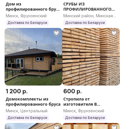
Дом из
СРУБЫ ИЗ
профилированного бруса
ПРОФИЛИРОВАННОГО
с террасой 32
БРУСА
Минск, Фрунзенский
Минский район, Минская
область
Доставка по Беларуси
Доставка по Беларуси
1 200 р.
600 р.
Домокомплекты из
Стропила от
профилированного бруса
изготовителя В
НАЛИЧИИ
Минск, Центральный
Минск, Фрунзенский
Доставка по Беларуси
Доставка по Беларуси