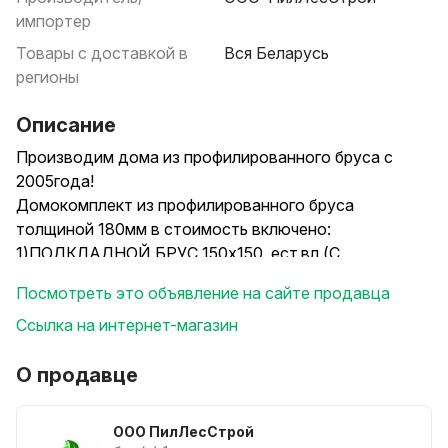
импортер
Товары с доставкой в
Вся Беларусь
регионы
Описание
Производим дома из профилированного бруса с
2005года!
Домокомплект из профилированного бруса
толщиной 180мм в стоимость включено:
1)ПОДКЛАДНОЙ БРУС 150х150, ест.вл.(С
МОНТАЖОМ)
Посмотреть это объявление на сайте продавца
2)СТЕНОВОЙ КОМПЛЕКТ 180х175, ест.вл.(С
МОНТАЖОМ)
Ссылка на интернет-магазин
3)БАЛКА 180х175, ест.вл.,(С МОНТАЖОМ)
4)ОБСАДНАЯ КОРОБКА(С МОНТАЖОМ)
О продавце
5)КРОВЛЯ МАТЕРИАЛ( металлочерепица, 0.5
глянец, плёнка)
ООО ПилЛесСтрой
6)КРОВЛЯ МОНТАЖ