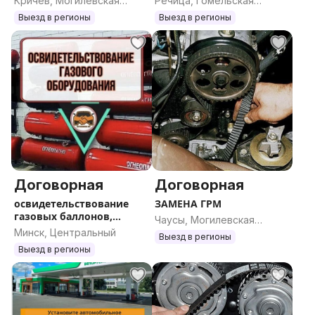
Кричев, Могилевская
Речица, Гомельская
старого оборудования
область
область
Выезд в регионы
Выезд в регионы
Договорная
Договорная
освидетельствование
ЗАМЕНА ГРМ
газовых баллонов,
Чаусы, Могилевская
оформление докментов
Минск, Центральный
область
Выезд в регионы
Выезд в регионы