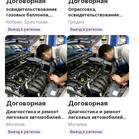
Договорная
Договорная
освидетельствование
Опрессовка,
газовых баллонов,
освидетельствование
оформление докментов
газового оборудования
Кобрин, Брестская
Гродно
область
Выезд в регионы
Выезд в регионы
Договорная
Договорная
Диагностика и ремонт
Диагностика и ремонт
легковых автомобилей
легковых автомобилей
СТО
СТО
Могилев
Могилев
Выезд в регионы
Выезд в регионы