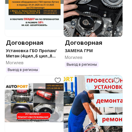
Договорная
Договорная
Установка ГБО Пропан/
ЗАМЕНА ГРМ
Метан (4цил.,6 цил.,8
Могилев
цил.), ремонт. демонтаж
Могилев
Выезд в регионы
старого оборудования
Выезд в регионы