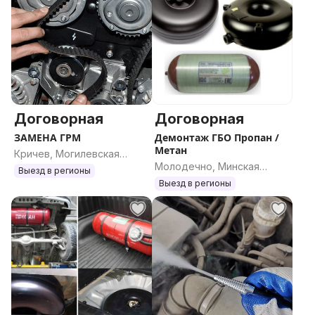
Договорная
Договорная
ЗАМЕНА ГРМ
Демонтаж ГБО Пропан /
Метан
Кричев, Могилевская
Молодечно, Минская
область
Выезд в регионы
область
Выезд в регионы