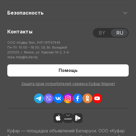
Безопасность
Контакты
BY
RU
ООО «Куфар Тех», УНП 191767445
Пн-Пт: 10:00 – 18:00; Сб, Вс: Выходной
220029, г. Минск, ул. Красная 7А-2, 3-й
этаж
help@kufar.by
Помощь
Защита прав потребителей сервиса Куфар Маркет
Куфар — площадка объявлений Беларуси. ООО «Куфар