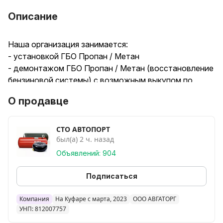
Описание
Наша организация занимается:
- установкой ГБО Пропан / Метан
- демонтажом ГБО Пропан / Метан (восстановление
бензиновой системы) с возможным выкупом по
рыночной цене
О продавце
- изготовлением,восстановлением документов и
паспортов на баллоны
- освидетельствованием баллонов ГБО Пропан /
СТО АВТОПОРТ
был(а) 2 ч. назад
Метан
- ремонтом автомобильного газового оборудования
Объявлений: 904
любой сложности
- регулировкой ГБО
Подписаться
А также оптовой и розничной торговлей различных
запчастей и расходных материалов для
Компания
На Куфаре с марта, 2023
ООО АВГАТОРГ
УНП: 812007757
автомобильного газового оборудования.