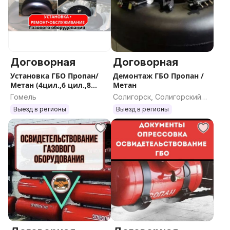
Договорная
Договорная
Установка ГБО Пропан/
Демонтаж ГБО Пропан /
Метан (4цил.,6 цил.,8
Метан
цил.), ремонт. демонтаж
Гомель
Солигорск, Солигорский
старого оборудования
район, Минская область
Выезд в регионы
Выезд в регионы