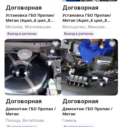
Договорная
Договорная
Установка ГБО Пропан/
Установка ГБО Пропан/
Метан (4цил.,6 цил.,8
Метан (4цил.,6 цил.,8
цил.), ремонт. демонтаж
цил.), ремонт. демонтаж
Могилёв, Могилёвская
Молодечно, Минская
старого оборудования
старого оборудования
область
область
Выезд в регионы
Выезд в регионы
Договорная
Договорная
Демонтаж ГБО Пропан /
Демонтаж ГБО Пропан /
Метан
Метан
Полоцк, Витебская
Гомель
область