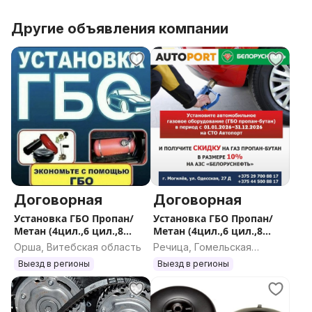
____________________________________________
Наличный и безналичный расчёт.
Другие объявления компании
Рассрочка от 3 до 6 мес.
Работаем с физическими и юридическими лицами.
Доставка товаров в любую точку РБ
_________________________________________
Наши СТО / Магазины:
г. Минск, ул. Петруся Бровки 8Б
г. Могилев, ул. Одесская 27Д
Договорная
Договорная
Установка ГБО Пропан/
Установка ГБО Пропан/
Метан (4цил.,6 цил.,8
Метан (4цил.,6 цил.,8
цил.), ремонт. демонтаж
цил.), ремонт. демонтаж
Орша, Витебская область
Речица, Гомельская
старого оборудования
старого оборудования
область
Выезд в регионы
Выезд в регионы