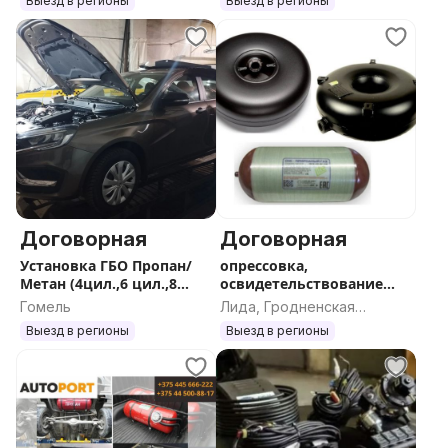
Выезд в регионы
Выезд в регионы
Договорная
Договорная
Установка ГБО Пропан/
опрессовка,
Метан (4цил.,6 цил.,8
освидетельствование
цил.), ремонт. демонтаж
газовых баллонов,
Гомель
Лида, Гродненская
старого оборудования
оформление документов
область
Выезд в регионы
Выезд в регионы