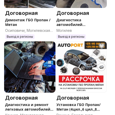
Договорная
Договорная
Демонтаж ГБО Пропан /
Диагностика
Метан
автомобилей
дымогенератором
Осиповичи, Могилевская
Могилев
область
Выезд в регионы
Выезд в регионы
Договорная
Договорная
Диагностика и ремонт
Установка ГБО Пропан/
легковых автомобилей
Метан (4цил.,6 цил.,8
СТО
цил.), ремонт. демонтаж