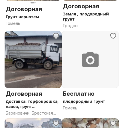
Договорная
Договорная
Земля , плодородный
Грунт чернозем
грунт
Гомель
Гродно
Договорная
Бесплатно
Доставка: торфокрошка,
плодородный грунт
навоз, грунт
Гомель
плодородный, компост
Барановичи, Брестская
область