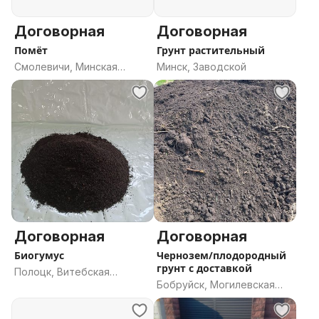
Договорная
Договорная
Помёт
Грунт растительный
Смолевичи, Минская
Минск, Заводской
область
Договорная
Договорная
Биогумус
Чернозем/плодородный
грунт с доставкой
Полоцк, Витебская
Бобруйск, Могилевская
область
область