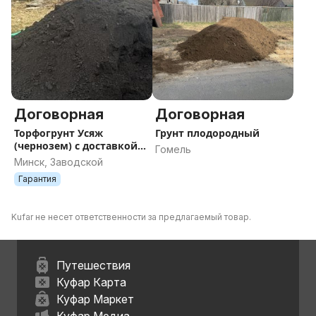
Договорная
Договорная
Торфогрунт Усяж
Грунт плодородный
(чернозем) с доставкой
Гомель
самосвалами
Минск, Заводской
Гарантия
Kufar не несет ответственности за предлагаемый товар.
Путешествия
Куфар Карта
Куфар Маркет