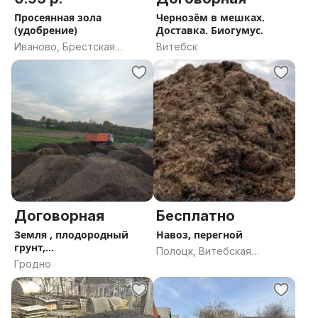
Просеянная зола
Чернозём в мешках.
(удобрение)
Доставка. Биогумус.
Иваново, Брестская
Витебск
область
Договорная
Бесплатно
Земля , плодородный
Навоз, перегной
грунт,
Полоцк, Витебская
черноземДоставка.
Гродно
область