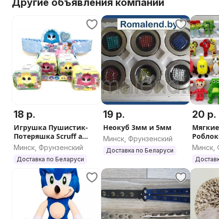
Другие объявления компании
18 р.
19 р.
20 р.
Игрушка Пушистик-
Неокуб 3мм и 5мм
Мягкие
Потеряшка Scruff a
Роблокс
Минск, Фрунзенский
Luvs
ночей в
Минск, Фрунзенский
Минск,
Доставка по Беларуси
in the f
Доставка по Беларуси
Доставк