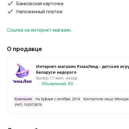
Банковская карточка
вариантом. Это прекрасный подарок для вашего ребе
антистресс. Гипоаллергенный материал. Она также м
Наложенный платеж
качестве мягкой подушки или декоративного элемент
плюшевый друг, который никого не ставит равнодушн
Ссылка на интернет-магазин
О продавце
Интернет-магазин РомаЛенд - детские игрушки в
Беларуси недорого
был(а) 11 мин. назад
Объявлений: 80
Компания
На Куфаре с октября, 2014
Контактное лицо: Менедж
УНП: 192973876