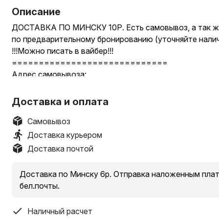
Описание
ДОСТАВКА ПО МИНСКУ 10Р. Есть самовывоз, а так ж
по предварительному бронированию (уточняйте налич
!!!Можно писать в вайбер!!!
=============================
Адрес самовывоза:
ТЦ Караван, ул.Налибокская 1, павильон с игрушками
магазина Соседи, на первом этаже
Доставка и оплата
======================================
Самовывоз
ЦЕНА: 20р за 1шт!
Доставка курьером
Размер: 25см
Доставка почтой
Мягкая плюшевая Капибара - идеальный подарок для д
Дополняет образ мягкой игрушки рюкзак в виде зелен
Доставка по Минску 6р. Отправка наложенным пла
особую милость и прелесть нашей Капибаре. Мягкой и
бел.почты.
обрадуются все без исключения. Мягкая игрушка имее
её очень приятно держать в руках и обнимать. Издел
Наличный расчет
радует взгляд. Если вы не знаете, что подарить то и