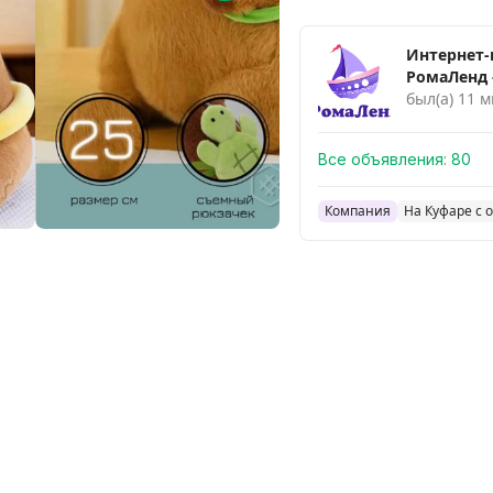
Интернет-
РомаЛенд - детские
игрушки в
был(а) 11 м
недорого
Все объявления:
80
Компания
На Куфаре с о