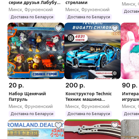
серии друзья Лабубу
стрелами
Минск,
CRYBABY
Минск, Фрунзенский
Минск, Фрунзенский
Доставк
Доставка по Беларуси
Доставка по Беларуси
20 р.
200 р.
90 р.
Набор Щенячий
Конструктор Technic
Интера
Патруль
Техник машина
игруш
(бугатти, мерседес,
друг К
Минск, Фрунзенский
Минск, Фрунзенский
Минск,
порш, феррари, додж,
Доставка по Беларуси
Доставка по Беларуси
Доставк
форд, ниссан,шевроле
и др