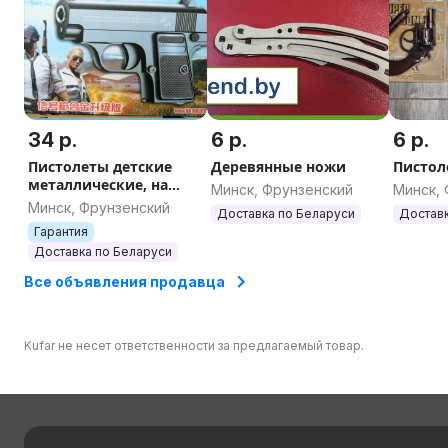
34 р.
6 р.
6 р.
Пистолеты детские
Деревянные ножи
Пистол
металлические, на
Минск, Фрунзенский
Минск,
пульках
Минск, Фрунзенский
Доставка по Беларуси
Доставк
Гарантия
Доставка по Беларуси
Все объявления продавца
Kufar не несет ответственности за предлагаемый товар.