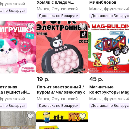
Хомяк с пледом
миниблоков
 Фрунзенский
(одеялом) внутри.
Минск, Фрунзенский
Минск, Фрунзенски
а по Беларуси
Доставка по Беларуси
Доставка по Беларус
19 р.
45 р.
ктивная
Поп-ит электронный /
Магнитные
ка Пушистый
куроми/ человек-паук
конструкторы Ma
ошечка
Building 36, 48, 56 
 Фрунзенский
Минск, Фрунзенский
Минск, Фрунзенски
а по Беларуси
Доставка по Беларуси
Доставка по Беларус