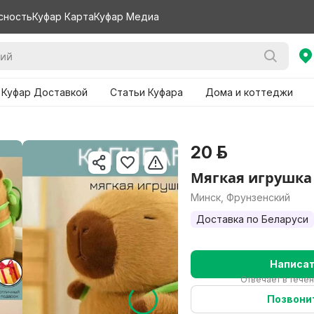
сность
Куфар Карта
Куфар Медиа
 Куфар Доставкой
Статьи Куфара
Дома и коттеджи
20 р.
Мягкая игрушка
Минск, Фрунзенский
Доставка по Беларуси
Написа
Отвечает в течен
Позвони