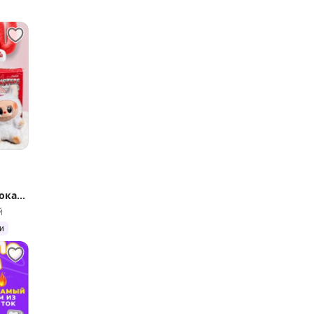
Кока
й
и