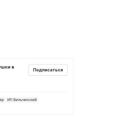
нка. Мягкая плюшевая игрушка
ожет быть использована в
а в доме. Капибара милый
ым.
Подписаться
ер
ИП Вильчинский