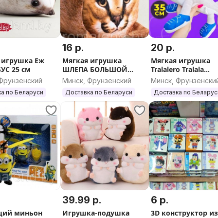
16 р.
20 р.
 игрушка Еж
Мягкая игрушка
Мягкая игрушка
ХРЕНОБУС 25 см
ШЛЕПА БОЛЬШОЙ
Tralalero Tralala
РУССКИЙ КОТ 25 см, 45
(Тралалело тралал
 Фрунзенский
Минск, Фрунзенский
Минск, Фрунзенски
см, 55см
а по Беларуси
Доставка по Беларуси
Доставка по Беларус
39.99 р.
6 р.
щий миньон
Игрушка-подушка
3D конструктор и