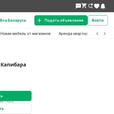
Вся Беларусь
Подать объявление
Войти
Новая мебель от магазинов
Аренда квартир
Детские 
 Капибара
ть
ие 1 часа
ть