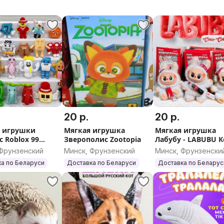
20 р.
20 р.
 игрушки
Мягкая игрушка
Мягкая игрушка
 Roblox 99
Зверополис Zootopia
Лабубу - LABUBU 
 лесу 99 nightd
кола
 Фрунзенский
Минск, Фрунзенский
Минск, Фрунзенски
orest
а по Беларуси
Доставка по Беларуси
Доставка по Беларус