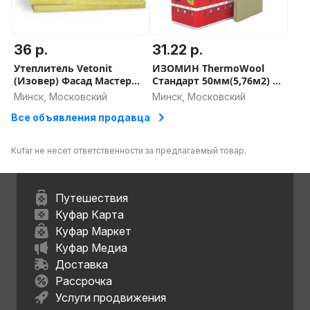
36 р.
31.22 р.
Утеплитель Vetonit
ИЗОМИН ThermoWool
(Изовер) Фасад Мастер
Стандарт 50мм(5,76м2) и
50мм (120 плотность) -
100мм(2,88м2) -
Минск, Московский
Минск, Московский
СКИДКА ОТ ОБЬЕМА
утеплитель для пола,
Все объявления продавца
стен, потолка, крыши
Kufar не несет ответственности за предлагаемый товар.
Путешествия
Куфар Карта
Куфар Маркет
Куфар Медиа
Доставка
Рассрочка
Услуги продвижения