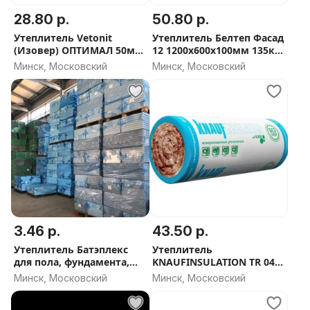
28.80 р.
50.80 р.
Утеплитель Vetonit
Утеплитель Белтеп Фасад
(Изовер) ОПТИМАЛ 50мм
12 1200х600х100мм 135кг/
и 100мм (35 плотность) -
м3
Минск, Московский
Минск, Московский
СКИДКА ОТ ОБЬЕМА
3.46 р.
43.50 р.
Утеплитель Батэплекс
Утеплитель
для пола, фундамента,
KNAUFINSULATION TR 044
стен - СКИДКА ОТ ОБЬЕМА
Aquastatik 1220x6800x50
Минск, Московский
Минск, Московский
мм (16.6 м²)