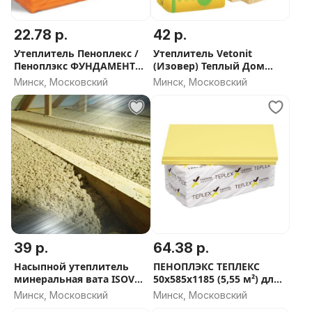
22.78 р.
42 р.
Утеплитель Пеноплекс /
Утеплитель Vetonit
Пеноплэкс ФУНДАМЕНТ
(Изовер) Теплый Дом
100мм - СКИДКА ОТ
50мм и 100мм - СКИДКА
Минск, Московский
Минск, Московский
ОБЬЕМА
ОТ ОБЬЕМА
39 р.
64.38 р.
Насыпной утеплитель
ПЕНОПЛЭКС ТЕПЛЕКС
минеральная вата ISOVER
50х585х1185 (5,55 м²) для
(1 м3 расход одной
пола, фундамента, стен -
Минск, Московский
Минск, Московский
упаковки)
СКИДКА ОТ ОБЬЕМА