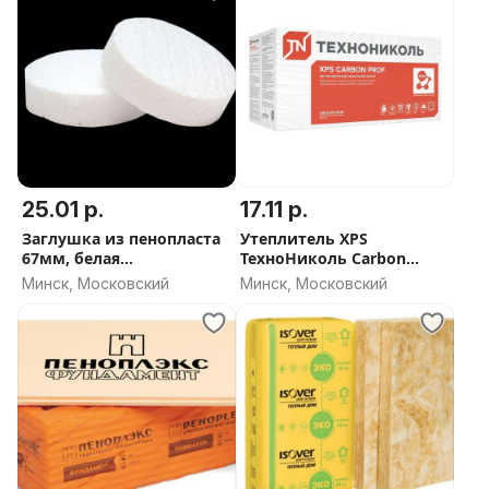
25.01 р.
17.11 р.
Заглушка из пенопласта
Утеплитель XPS
67мм, белая
ТехноНиколь Carbon
(упак/100шт), ЕКТ
PROF 100мм
Минск, Московский
Минск, Московский