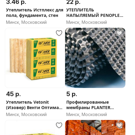
3.46 р.
22 р.
Утеплитель Истплекс для
УТЕПЛИТЕЛЬ
пола, фундамента, стен
НАПЫЛЯЕМЫЙ PENOPLEX
FASTFIX - СКИДКА ОТ
Минск, Московский
Минск, Московский
ОБЬЕМА
45 р.
5 р.
Утеплитель Vetonit
Профилированные
(Изовер) Венти Оптимал
мембраны PLANTER
50мм и 100мм (80
PLASTGUARD
Минск, Московский
Минск, Московский
плотность) - СКИДКА ОТ
ОБЬЕМА