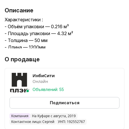
Описание
Характеристики :
- Объём упаковки — 0.216 м³
- Площадь упаковки — 4.32 м²
- Толщина — 50 мм
- Длина — 1200мм
- Ширина — 600мм
О продавце
Umatex Termo (PAROC) Linio 15 — это негорючий
утеплитель из каменной ваты, предназначенный для
создания надежного теплоизоляционного слоя на
ИнбиСити
Онлайн
фасадах зданий. Этот материал поможет вам
сохранить тепло в доме, защитит стены от влаги и
Объявлений: 55
повысит огнестойкость строения.
Преимущества использования Umatex Termo
Подписаться
(PAROC) Linio 15
Отличная теплозащита — снижает расходы на
Компания
На Куфаре с августа, 2019
Контактное лицо: Сергей
УНП: 192552767
отопление и кондиционирование.