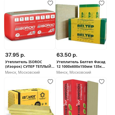
37.95 р.
63.50 р.
Утеплитель ISOROC
Утеплитель Белтеп Фасад
(Изорок) СУПЕР ТЕПЛЫЙ
12 1000х600х150мм 135кг/
50мм и 100мм - СКИДКА
м3
Минск, Московский
Минск, Московский
ОТ ОБЬЕМА