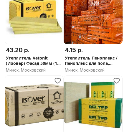
43.20 р.
4.15 р.
Утеплитель Vetonit
Утеплитель Пеноплекс /
(Изовер) Фасад 50мм (135
Пеноплэкс для пола,
плотность) - СКИДКА ОТ
фундамента, стен -
Минск, Московский
Минск, Московский
ОБЬЕМА
СКИДКА ОТ ОБЬЕМА