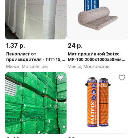
1.37 р.
24 р.
Пенопласт от
Мат прошивной Isotec
производителя - ППТ-15,
МР-100 2000х1000х50мм
ППТ-20, ППТ-25 и ППТ-35
GOST 21880-2022 (0,1м3 в
Минск, Московский
Минск, Московский
уп)