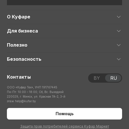
О Куфаре
Для бизнеса
Полезно
Безопасность
Контакты
BY
RU
ООО «Куфар Тех», УНП 191767445
Пн-Пт: 10:00 – 18:00; Сб, Вс: Выходной
220029, г. Минск, ул. Красная 7А-2, 3-й
этаж
help@kufar.by
Помощь
Защита прав потребителей сервиса Куфар Маркет