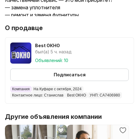
Качественный сервис — это мой приоритет!
— замена уплотнителя
— ремонт и замена фурнитуры
— замена стекла на стеклопакет
О продавце
— установка детской защиты
— установка москитных сеток и сеток плиссе
— и многое другое
Best ОКНО
был(а) 5 ч. назад
Объявлений: 10
Подписаться
Компания
На Куфаре с октября, 2024
Контактное лицо: Станислав
Best ОКНО
УНП: CA7406980
Другие объявления компании