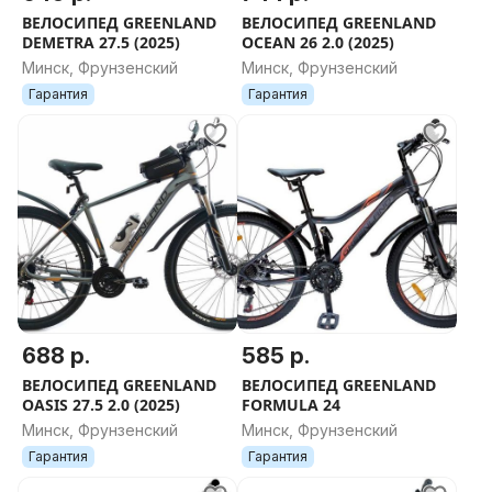
Модель Shimano MF-TZ21
ВЕЛОСИПЕД GREENLAND
ВЕЛОСИПЕД GREENLAND
Передний переключатель Shimano Tourney FD-TY500
DEMETRA 27.5 (2025)
OCEAN 26 2.0 (2025)
Задний переключатель Shimano Tourney RD-TZ500
Минск, Фрунзенский
Минск, Фрунзенский
Цепь TAYA
Гарантия
Гарантия
Шифтеры (манетки) -
Манетки Shimano ST-EF500
Тип манеток Комбинированные
Колеса -
Диаметр колес 27.5"
Двойные обода Да
Обода двойные
Втулки Q/R сталь, промподшипники
Покрышки COMPASS eco
688 р.
585 р.
Рисунок протектора Грязевые
Ширина покрышки 2.1"
ВЕЛОСИПЕД GREENLAND
ВЕЛОСИПЕД GREENLAND
OASIS 27.5 2.0 (2025)
FORMULA 24
Тормоза -
Минск, Фрунзенский
Минск, Фрунзенский
Передний тормоз дисковый механический
Гарантия
Гарантия
Модель тормоза Tolids, ротор 160мм
Задний тормоз дисковый механический