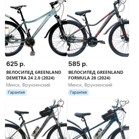
Модель тормоза Tolids, ротор 160мм
Рулевое -
Рулевая колонка сталь
Вынос сталь
Руль сталь
Регулировка руля по высоте Нет
Грипсы Обычные
Седло -
625 р.
585 р.
Седло MTB
ВЕЛОСИПЕД GREENLAND
ВЕЛОСИПЕД GREENLAND
Тип седла Спортивное
DEMETRA 24 2.0 (2024)
FORMULA 26 (2024)
Амортизация седла Нет
Минск, Фрунзенский
Минск, Фрунзенский
Подседельный штырь сталь
Гарантия
Гарантия
Педали -
Тип педалей Платформенные
Материал педалей Пластиковые
Прочее -
Защита цепи Отсутствует
В комплекте Щитки ; Подножка ; Сумка ; Держатель