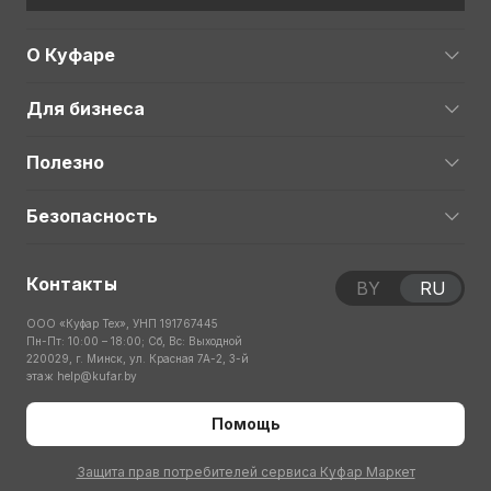
О Куфаре
Для бизнеса
Полезно
Безопасность
Контакты
BY
RU
ООО «Куфар Тех», УНП 191767445
Пн-Пт: 10:00 – 18:00; Сб, Вс: Выходной
220029, г. Минск, ул. Красная 7А-2, 3-й
этаж
help@kufar.by
Помощь
Защита прав потребителей сервиса Куфар Маркет