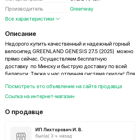
Производитель
Greenway
Все характеристики
Описание
Недорого купить качественный и надежный горный
велосипед GREENLAND GENESIS 27.5 (2025) можно
прямо сейчас. Осуществляем бесплатную
доставку по Минску и быструю доставку по всей
Беларуси. Также у нас отличная система скидок! Для
подписчиков на наши социальные
Посмотреть это объявление на сайте продавца
сети предусмотрены дополнительные бонусы.
Ссылка на интернет-магазин
ХАРАКТЕРИСТИКИ
Производитель Greenland
О продавце
Дата выхода на рынок 2025
Класс велосипеда Горный
ИП Лихторович И. В.
Unisex Да
был(а) 3 ч. назад