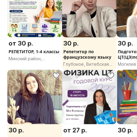
от 30 р.
30 р.
30 р.
РЕПЕТИТОР, 1-4 классы
Репетитор по
Подгото
французскому языку
ЦТ(ЦЭ)п
Минский район,
английс
Глубокое, Витебская
Могилев
Минская область
русском
область
30 р.
от 27 р.
30 р.