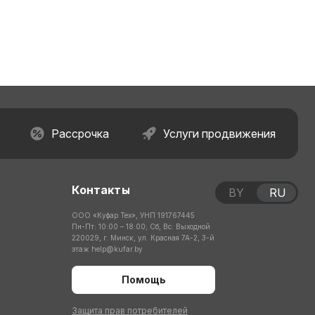
Рассрочка
Услуги продвижения
Контакты
BY
RU
ООО «Куфар Тех», УНП 191767445
Пн-Пт: 10:00 – 18:00; Сб, Вс: Выходной
220029, г. Минск, ул. Красная 7А-2, 3-й
этаж
help@kufar.by
Помощь
Защита прав потребителей