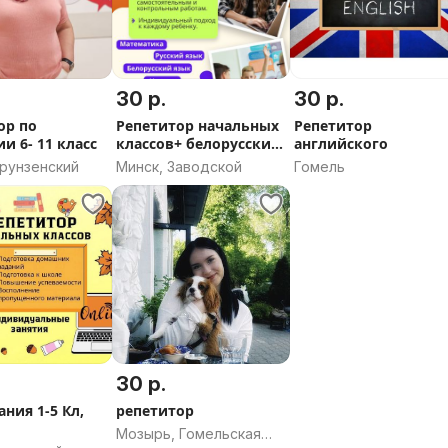
30 р.
30 р.
ор по
Репетитор начальных
Репетитор
и 6- 11 класс
классов+ белорусский
английского
язык
Фрунзенский
Минск, Заводской
Гомель
30 р.
ния 1-5 Кл,
репетитор
Мозырь, Гомельская