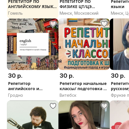
РЕПЕТИТОР ПО
РЕПЕТИТОР ПО
Репетит
АНГЛИЙСКОМУ ЯЗЫКУ
ФИЗИКЕ ЦТ/ЦЭ
языки
(НОВЫЙ УНИВЕРМАГ)
ОНЛАЙН
Гомель
Минск, Московский
Минск, 
30 р.
30 р.
30 р.
Репетитор
Репетитор начальные
Репетит
английского и
классы/ подготовка к
русскому
немецкого языков
школе
английс
Гродно
Витебск
Фрунзе п
матема
Витебск,
область