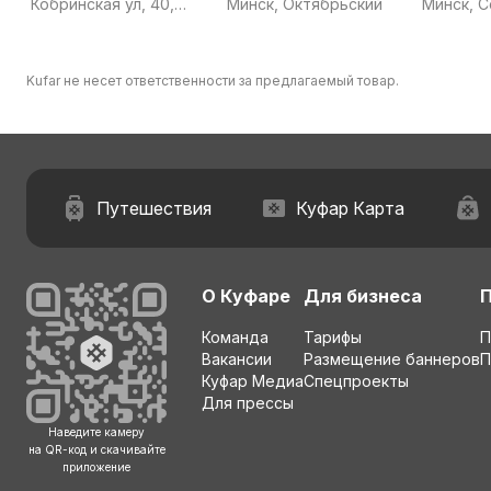
Кобринская ул, 40,
Минск, Октябрьский
Минск, 
Могилёв, Могилёвская
область
Kufar не несет ответственности за предлагаемый товар.
Путешествия
Куфар Карта
О Куфаре
Для бизнеса
Команда
Тарифы
П
Вакансии
Размещение баннеров
П
Куфар Медиа
Спецпроекты
Для прессы
Наведите камеру
на QR-код и скачивайте
приложение