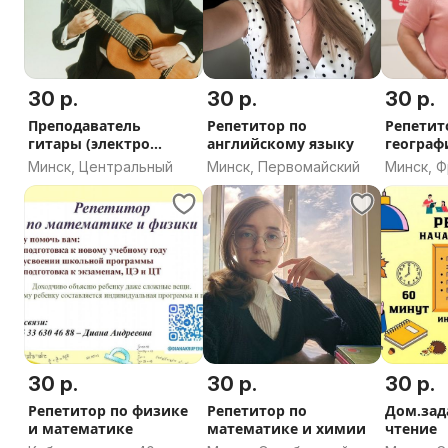
30 р.
30 р.
30 р.
Преподаватель
Репетитор по
Репетит
гитары (электро
английскому языку
географи
акустика)
Минск, Центральный
Минск, Первомайский
Минск, 
30 р.
30 р.
30 р.
Репетитор по физике
Репетитор по
Дом.зада
и математике
математике и химии
чтение