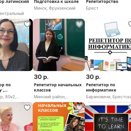
ор латинский
Подготовка к школе
Репетиторство
Минск, Фрунзенский
Брест
Центральный
30 р.
30 р.
ор по
Репетитор начальных
Репетитор по
 ,
классов
информатике
кому и
р, 80к2,
Минский район,
Барановичи, Брестск
тике
 Витебская
Минская область
область