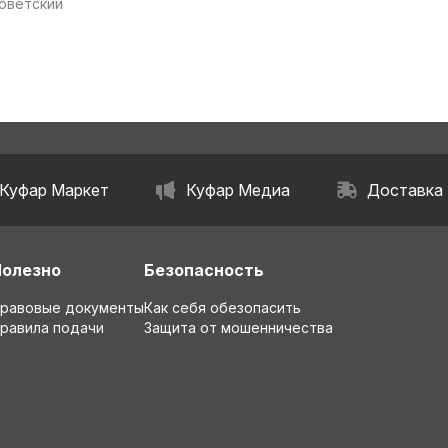
Советский
область
Куфар Маркет
Куфар Медиа
Доставка
Полезно
Безопасность
равовые документы
Как себя обезопасить
равила подачи
Защита от мошенничества