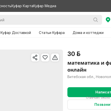
сность
Куфар Карта
Куфар Медиа
 Куфар Доставкой
Статьи Куфара
Дома и коттеджи
30 р.
математика и ф
онлайн
Витебская обл., Новопо
Написа
Отвечает около 
Позвони