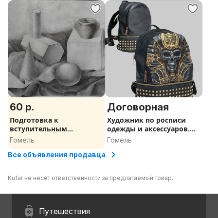
60 р.
Договорная
Подготовка к
Художник по росписи
вступительным
одежды и аксессуаров.
экзаменам по рисунку,
Кастомизация.
Гомель
Гомель
живописи, композиции
Все объявления продавца
Kufar не несет ответственности за предлагаемый товар.
Путешествия