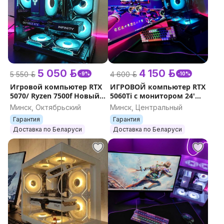
5 050 р.
4 150 р.
5 550 р.
4 600 р.
-9%
-10%
Игровой компьютер RTX
ИГРОВОЙ компьютер RTX
5070/ Ryzen 7500f Новый.
5060Ti с монитором 24'
Гарантия.
180Гц. DDR5. Новый
Минск, Октябрьский
Минск, Центральный
Гарантия
Гарантия
Доставка по Беларуси
Доставка по Беларуси