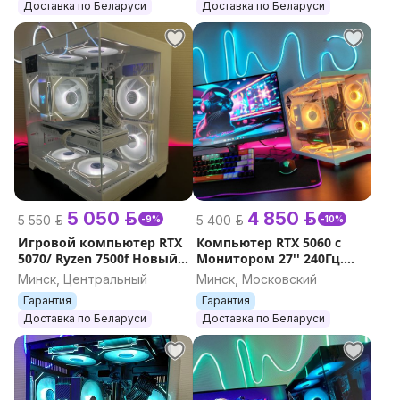
Доставка по Беларуси
Доставка по Беларуси
5 050 р.
4 850 р.
5 550 р.
5 400 р.
-9%
-10%
Игровой компьютер RTX
Компьютер RTX 5060 с
5070/ Ryzen 7500f Новый.
Монитором 27'' 240Гц.
Гарантия.
32GB DDR5. Новый.
Минск, Центральный
Минск, Московский
Гарантия
Гарантия
Гарантия
Доставка по Беларуси
Доставка по Беларуси