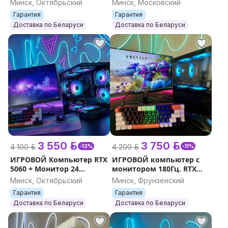
Минск, Октябрьский
Минск, Московский
Гарантия
Гарантия
Доставка по Беларуси
Доставка по Беларуси
3 550 р.
3 750 р.
4 100 р.
4 200 р.
-13%
-11%
ИГРОВОЙ Компьютер RTX
ИГРОВОЙ компьютер с
5060 + Монитор 24
монитором 180Гц. RTX
180Герц.
5060Ti. Гарантия.
Минск, Октябрьский
Минск, Фрунзенский
Гарантия
Гарантия
Доставка по Беларуси
Доставка по Беларуси