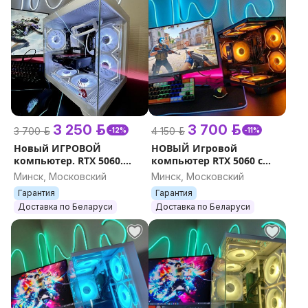
3 250 р.
3 700 р.
3 700 р.
4 150 р.
-12%
-11%
Новый ИГРОВОЙ
НОВЫЙ Игровой
компьютер. RTX 5060.
компьютер RTX 5060 с
Гарантия.
Монитором 24'' 180Гц
Минск, Московский
Минск, Московский
Гарантия
Гарантия
Доставка по Беларуси
Доставка по Беларуси