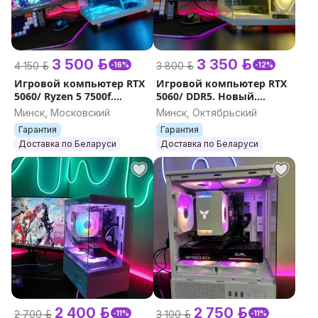
3 500 р.
3 350 р.
4 150 р.
3 800 р.
-16%
-12%
Игровой компьютер RTX
Игровой компьютер RTX
5060/ Ryzen 5 7500f.
5060/ DDR5. Новый.
Новый. Гарантия.
Гарантия.
Минск, Московский
Минск, Октябрьский
Гарантия
Гарантия
Доставка по Беларуси
Доставка по Беларуси
2 400 р.
2 750 р.
2 700 р.
3 100 р.
-11%
-11%