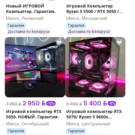
Новый ИГРОВОЙ
Игровой Компьютер
Компьютер. Гарантия.
Ryzen 5 5500 / RTX 5050 /
Новый.
Минск, Ленинский
Минск, Московский
Гарантия
Гарантия
Доставка по Беларуси
Доставка по Беларуси
2 950 р.
5 400 р.
3 350 р.
5 900 р.
-12%
-8%
Игровой компьютер RTX
Игровой компьютер RTX
5050. НОВЫЙ. Гарантия.
5070/ Ryzen 5 9600x
Новый. Гарантия.
Минск, Октябрьский
Минск, Центральный
Гарантия
Гарантия