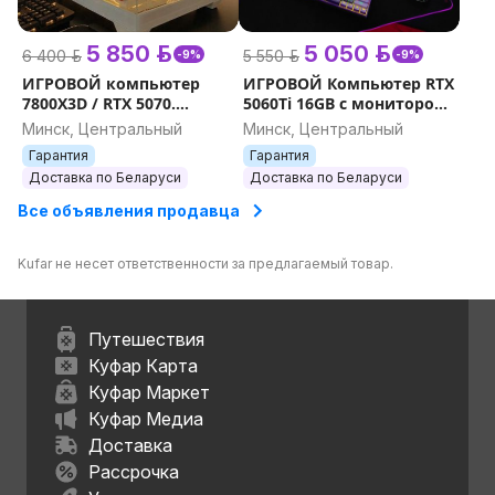
5 850 р.
5 050 р.
6 400 р.
5 550 р.
-9%
-9%
ИГРОВОЙ компьютер
ИГРОВОЙ Компьютер RTX
7800X3D / RTX 5070.
5060Ti 16GB с монитором
Новый. Гарантия.
27'' 240Герц . Гарантия.
Минск, Центральный
Минск, Центральный
Гарантия
Гарантия
Доставка по Беларуси
Доставка по Беларуси
Все объявления продавца
Kufar не несет ответственности за предлагаемый товар.
Путешествия
Куфар Карта
Куфар Маркет
Куфар Медиа
Доставка
Рассрочка