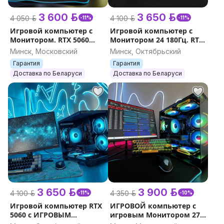
3 600 р.
3 650 р.
4 050 р.
4 100 р.
-11%
-11%
Игровой компьютер с
Игровой компьютер с
Монитором. RTX 5060
Монитором 24 180Гц. RTX
НОВЫЙ.
5060. Комплект.
Минск, Московский
Минск, Октябрьский
Гарантия
Гарантия
Доставка по Беларуси
Доставка по Беларуси
3 650 р.
3 900 р.
4 100 р.
4 350 р.
-11%
-10%
Игровой компьютер RTX
ИГРОВОЙ компьютер с
5060 с ИГРОВЫМ
игровым Монитором 27''
Монитором 27'' 240Герц
240Гц. RTX 5060.