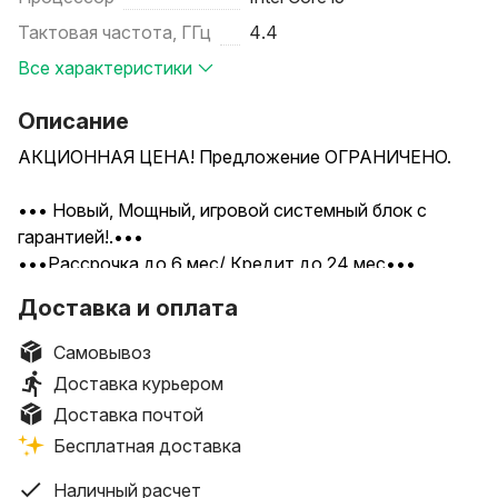
Тактовая частота, ГГц
4.4
Все характеристики
Описание
АКЦИОННАЯ ЦЕНА! Предложение ОГРАНИЧЕНО.
••• Новый, Мощный, игровой системный блок с
гарантией!.•••
•••Рассрочка до 6 мес/ Кредит до 24 мес•••
Доставка и оплата
Можно полным комплектом с игровым монитором 24
дюйма 180герц, клавиатурой, мышкой, wi-fi, 3500руб.
Самовывоз
Доставка курьером
• Системный блок новый в коробке с гарантией !!!
Доставка почтой
Можете конечно чуть сэкономить и купить б/у ,а
Бесплатная доставка
потом мучаться ( не тратьте свое время на это)!!))
• Доставка по Минску бесплатная, либо самовывоз
Наличный расчет