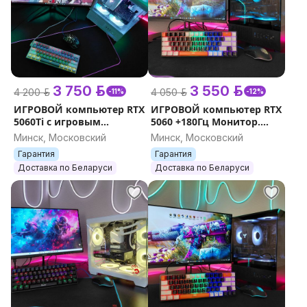
3 750 р.
3 550 р.
4 200 р.
4 050 р.
-11%
-12%
ИГРОВОЙ компьютер RTX
ИГРОВОЙ компьютер RTX
5060Ti с игровым
5060 +180Гц Монитор.
монитором 24'' 180Гц
Комплект
Минск, Московский
Минск, Московский
Гарантия
Гарантия
Доставка по Беларуси
Доставка по Беларуси