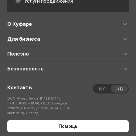
Услуги продвижения
О Куфаре
Для бизнеса
Полезно
Безопасность
Контакты
BY
RU
ООО «Куфар Тех», УНП 191767445
Пн-Пт: 10:00 – 18:00; Сб, Вс: Выходной
220029, г. Минск, ул. Красная 7А-2, 3-й
этаж
help@kufar.by
Помощь