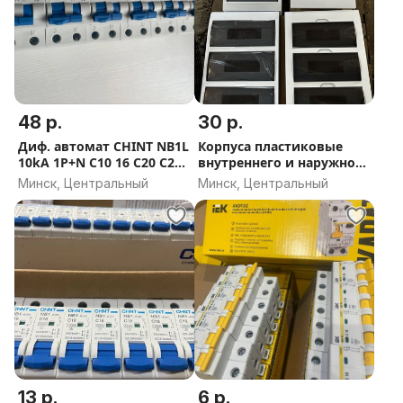
48 р.
30 р.
Диф. автомат CHINT NB1L
Корпуса пластиковые
10kA 1P+N C10 16 C20 C25
внутреннего и наружного
C32 C40
исполнения 12 24 36
Минск, Центральный
Минск, Центральный
13 р.
6 р.