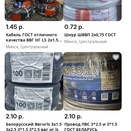
1.45 р.
0.72 р.
Кабель ГОСТ отличного
Шнур ШВВП 2х0,75 ГОСТ
качества ВВГ НГ LS 2х1.5
Минск, Центральный
2х2.5 3х1.5 3х2.5
Минск, Центральный
2.10 р.
2.10 р.
Белорусский Ввгнгls 3х1.5
Провод ПВС 3*2.5 и 3*1.5
3х2.5 3*1.5 3*2.5 ввг нг ls
ГОСТ БЕЛАРУСЬ