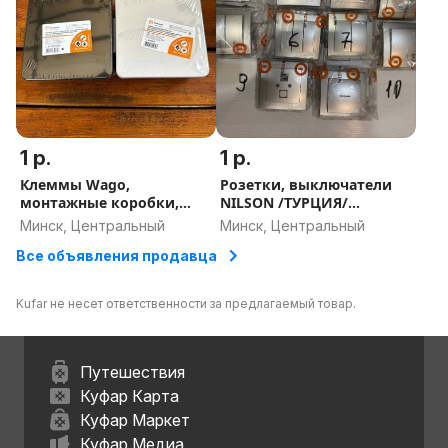
1 р.
1 р.
Клеммы Wago,
Розетки, выключатели
монтажные коробки,
NILSON /ТУРЦИЯ/
розетки, выключатели и
ДОСТАВКА По Минску
Минск, Центральный
Минск, Центральный
др.
Все объявления продавца
Kufar не несет ответственности за предлагаемый товар.
Путешествия
Куфар Карта
Куфар Маркет
Куфар Медиа