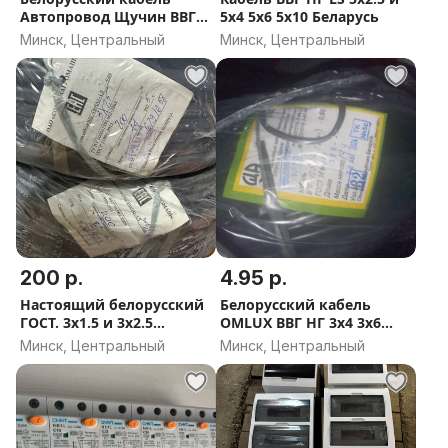
Автопровод Щучин ВВГ
5x4 5х6 5х10 Беларусь
НГ LS 3х1.5 3х2.5
Минск, Центральный
Минск, Центральный
200 р.
4.95 р.
Настоящий белорусский
Белорусский кабель
ГОСТ. 3х1.5 и 3х2.5
OMLUХ ВВГ НГ 3x4 3х6
Производитель
3х10 4х10 5х10 5х16 ГОСТ
Минск, Центральный
Минск, Центральный
КОБРИНМАШ (Кобрин)