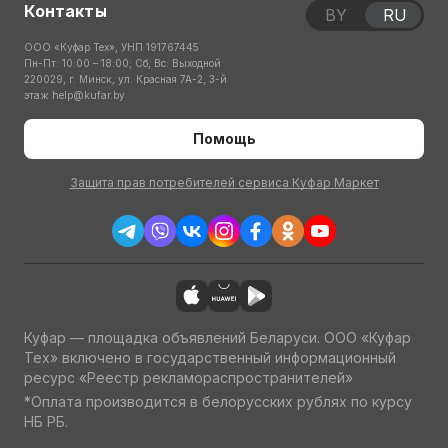
Контакты
BY
RU
ООО «Куфар Тех», УНП 191767445
Пн-Пт: 10:00 – 18:00; Сб, Вс: Выходной
220029, г. Минск, ул. Красная 7А-2, 3-й
этаж
help@kufar.by
Помощь
Защита прав потребителей сервиса Куфар Маркет
Куфар — площадка объявлений Беларуси. ООО «Куфар
Тех» включено в государственный информационный
ресурс «Реестр рекламораспространителей»
*Оплата производится в белорусских рублях по курсу
НБ РБ.