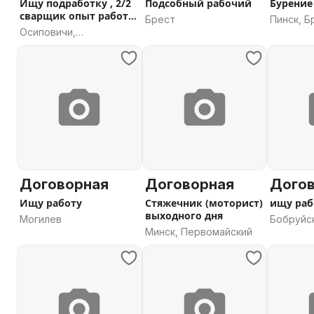
Ищу подработку , 2/2
Подсобный рабочий
Бурение
сварщик опыт работ
Брест
Пинск, Б
трубопрово
Осиповичи,
область
Могилевская область
Договорная
Договорная
Дого
Ищу работу
Стяжечник (моторист)
ищу раб
выходного дня
Могилев
Бобруйс
Минск, Первомайский
область