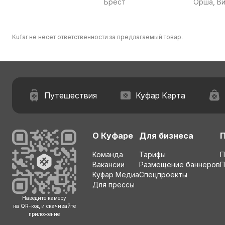
Брест
Орша, В
область
область
Kufar не несет ответственности за предлагаемый товар.
Путешествия
Куфар Карта
О Куфаре
Для бизнеса
Команда
Тарифы
П
Вакансии
Размещение баннеров
П
Куфар Медиа
Спецпроекты
Для прессы
Наведите камеру
на QR-код и скачивайте
приложение