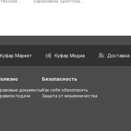
итебская
Барановичи, Брестская
область
Куфар Маркет
Куфар Медиа
Доставка
Полезно
Безопасность
равовые документы
Как себя обезопасить
равила подачи
Защита от мошенничества