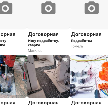
ворная
Договорная
Договорная
оту
Ищу подработку,
Подработка
ика
сварка.
Гомель
Могилев
ворная
Договорная
Договорная