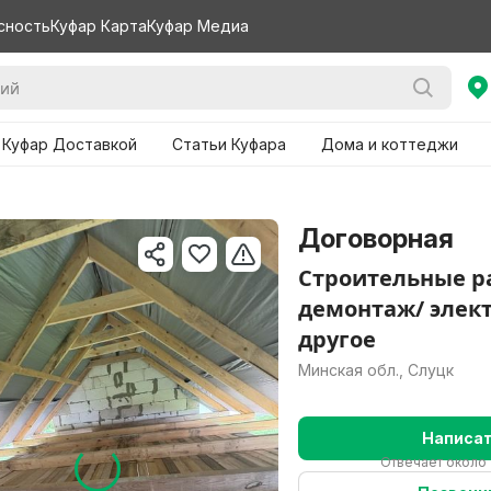
сность
Куфар Карта
Куфар Медиа
 Куфар Доставкой
Статьи Куфара
Дома и коттеджи
Договорная
Строительные р
демонтаж/ элек
другое
Минская обл., Слуцк
Написа
Отвечает около 