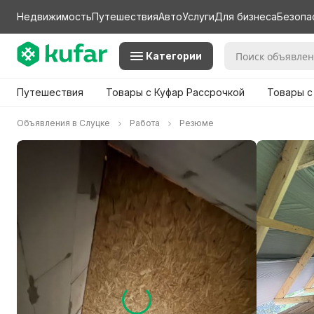
Недвижимость
Путешествия
Авто
Услуги
Для бизнеса
Безопа
Категории
Путешествия
Товары с Куфар Рассрочкой
Товары с
Объявления в Слуцке
Работа
Резюме