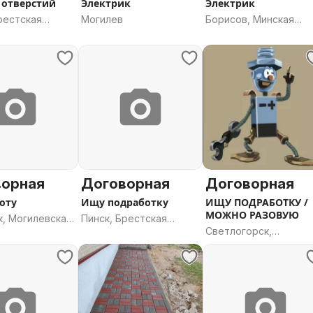
 отверстий
Электрик
Электрик
рестская
Могилев
Борисов, Минская
область
ворная
Договорная
Договорная
оту
Ищу подработку
ИЩУ ПОДРАБОТКУ /
МОЖНО РАЗОВУЮ
к, Могилевская
Пинск, Брестская
Светлогорск,
область
Гомельская область