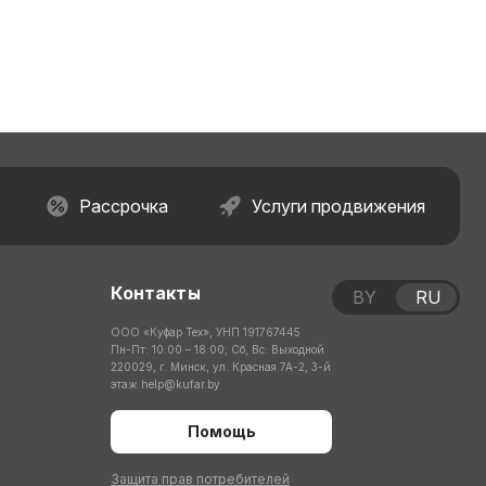
Рассрочка
Услуги продвижения
Контакты
BY
RU
ООО «Куфар Тех», УНП 191767445
Пн-Пт: 10:00 – 18:00; Сб, Вс: Выходной
220029, г. Минск, ул. Красная 7А-2, 3-й
этаж
help@kufar.by
Помощь
Защита прав потребителей