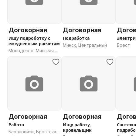
Договорная
Договорная
Дого
Ищу подроботку с
Подработка
Электри
ежедневным расчетам
Минск, Центральный
Брест
Молодечно, Минская
область
Договорная
Договорная
Дого
Работа
Ищу работу,
Сантехн
кровельщик
подрабо
Барановичи, Брестская