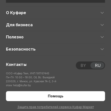
О Куфаре
Для бизнеса
Полезно
Безопасность
Контакты
BY
RU
ООО «Куфар Тех», УНП 191767445
Пн-Пт: 10:00 – 18:00; Сб, Вс: Выходной
220029, г. Минск, ул. Красная 7А-2, 3-й
этаж
help@kufar.by
Помощь
Защита прав потребителей сервиса Куфар Маркет