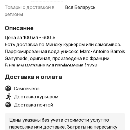
Товары с доставкой в
Вся Беларусь
регионы
Описание
Цена за 100 мл - 600 р.
Есть доставка по Минску курьером или самовывоз.
Парфюмированная вода унисекс Marc-Antoine Barrois
Ganymede, оригинал, произведена во Франции.
В нашем магазине вся парфюмерия (духи,
парфюмированная вода, туалетная вода) - только
Доставка и оплата
оригинал.
Самовывоз
Доставка курьером
Доставка почтой
Цены указаны без учета стоимости услуг по
пересылке или доставке. Затраты на пересылку