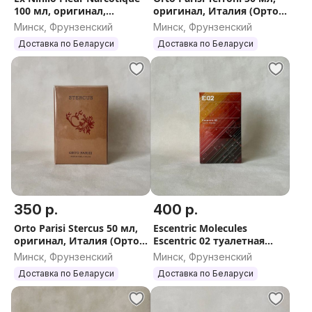
100 мл, оригинал,
оригинал, Италия (Орто
Франция (Экс Ниило
Паризи Террони)
Минск, Фрунзенский
Минск, Фрунзенский
Флер Наркотик)
Доставка по Беларуси
Доставка по Беларуси
350 р.
400 р.
Orto Parisi Stercus 50 мл,
Escentric Molecules
оригинал, Италия (Орто
Escentric 02 туалетная
Паризи Стеркус)
вода 100 мл, оригинал,
Минск, Фрунзенский
Минск, Фрунзенский
Англия
Доставка по Беларуси
Доставка по Беларуси