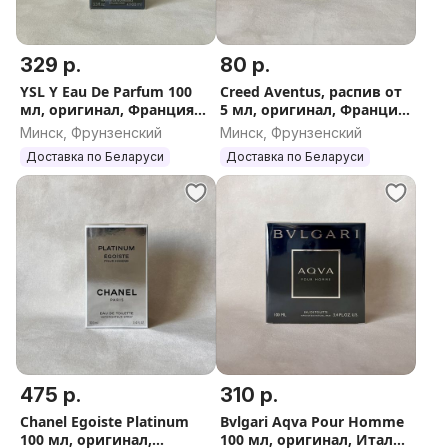
329 р.
80 р.
YSL Y Eau De Parfum 100
Creed Aventus, распив от
мл, оригинал, Франция
5 мл, оригинал, Франция
(Ив Сен Лоран Игрек)
(Крид Авентус мужской)
Минск, Фрунзенский
Минск, Фрунзенский
Доставка по Беларуси
Доставка по Беларуси
475 р.
310 р.
Chanel Egoiste Platinum
Bvlgari Aqva Pour Homme
100 мл, оригинал,
100 мл, оригинал, Италия