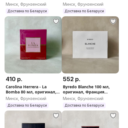
Франция (Шанель Эгоист
(Булгари Аква)
Минск, Фрунзенский
Минск, Фрунзенский
Планинум мужской)
Доставка по Беларуси
Доставка по Беларуси
410 р.
552 р.
Carolina Herrera - La
Byredo Blanche 100 мл,
Bomba 80 мл, оригинал,
оригинал, Франция
Испания (Каролина
(Байредо Бланш)
Минск, Фрунзенский
Минск, Фрунзенский
Херера Ла Бомба)
Доставка по Беларуси
Доставка по Беларуси