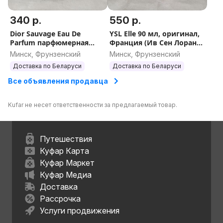
340 р.
550 р.
Dior Sauvage Eau De
YSL Elle 90 мл, оригинал,
Parfum парфюмерная
Франция (Ив Сен Лоран
вода 100 и 60 мл,
Эль)
Минск, Фрунзенский
Минск, Фрунзенский
оригинал, Франция
Доставка по Беларуси
Доставка по Беларуси
Все объявления продавца
Kufar не несет ответственности за предлагаемый товар.
Путешествия
Куфар Карта
Куфар Маркет
Куфар Медиа
Доставка
Рассрочка
Услуги продвижения