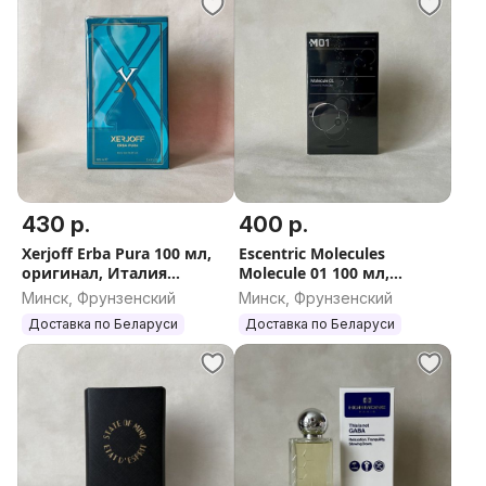
430 р.
400 р.
Xerjoff Erba Pura 100 мл,
Escentric Molecules
оригинал, Италия
Molecule 01 100 мл,
(Ксерджофф Эрба Пура)
оригинал, Англия
Минск, Фрунзенский
Минск, Фрунзенский
(Эсцентрик Молекулы
Доставка по Беларуси
Доставка по Беларуси
Молекула 01)