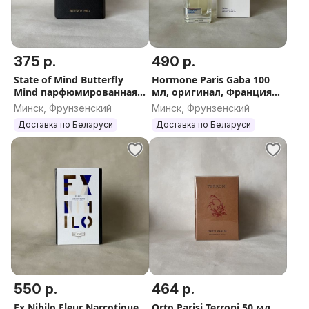
375 р.
490 р.
State of Mind Butterfly
Hormone Paris Gaba 100
Mind парфюмированная
мл, оригинал, Франция
вода100 мл, оригинал,
(Хармон Пари Габа)
Минск, Фрунзенский
Минск, Фрунзенский
Франция
Доставка по Беларуси
Доставка по Беларуси
550 р.
464 р.
Ex Nihilo Fleur Narcotique
Orto Parisi Terroni 50 мл,