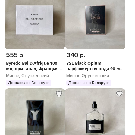
555 р.
340 р.
Byredo Bal D'Afrique 100
YSL Black Opium
мл, оригинал, Франция
парфюмерная вода 90 мл,
(Байредо Бал Де Африк),
оригинал, Франция
Минск, Фрунзенский
Минск, Фрунзенский
распив от 10 мл
Доставка по Беларуси
Доставка по Беларуси