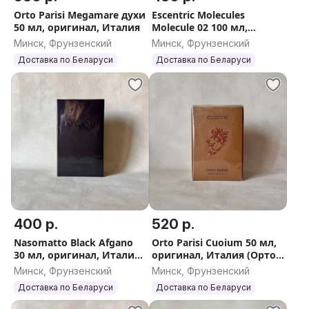
Orto Parisi Megamare духи
Escentric Molecules
50 мл, оригинал, Италия
Molecule 02 100 мл,
оригинал Англия
Минск, Фрунзенский
Минск, Фрунзенский
(Эсцентрик Молекулы
Доставка по Беларуси
Доставка по Беларуси
Молекула 02)
400 р.
520 р.
Nasomatto Black Afgano
Orto Parisi Cuoium 50 мл,
30 мл, оригинал, Италия
оригинал, Италия (Орто
(Насоматто Блэк Афгано)
Паризи Коюм)
Минск, Фрунзенский
Минск, Фрунзенский
Доставка по Беларуси
Доставка по Беларуси