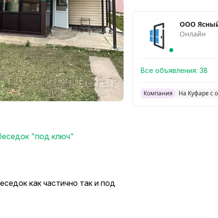
ООО Ясны
Онлайн
Все объявления:
38
Компания
На Куфаре с о
беседок "под ключ"
еседок как частично так и под