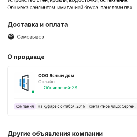
Устройство стен, кровли, водосточки, остекления.
Обшивка сайдингом, имитацией бруса, панелями пвх.
Работаем по Минску, минскому району.
Доставка и оплата
Самовывоз
О продавце
ООО Ясный дом
Онлайн
Объявлений: 38
Компания
На Куфаре с октября, 2016
Контактное лицо: Сергей,
Другие объявления компании