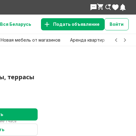
Вся Беларусь
Подать объявление
Войти
Новая мебель от магазинов
Аренда квартир
Детские 
ы, террасы
ть
ие 1 часа
ть