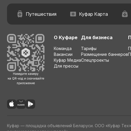
Путешествия
Куфар Карта
О Куфаре
Для бизнеса
Команда
Тарифы
П
Вакансии
Размещение баннеров
П
Куфар Медиа
Спецпроекты
Для прессы
Наведите камеру
на QR-код и скачивайте
приложение
Куфар — площадка объявлений Беларуси. ООО «Куфар Тех