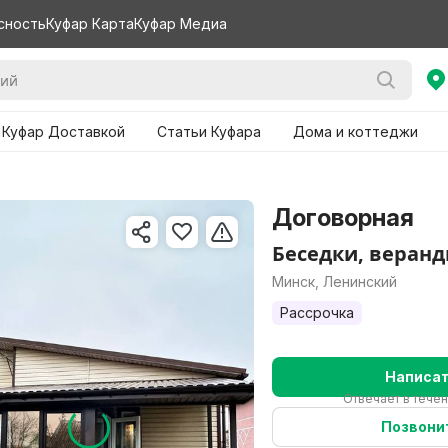
сность
Куфар Карта
Куфар Медиа
 Куфар Доставкой
Статьи Куфара
Дома и коттеджи
Договорная
Беседки, веранд
Минск, Ленинский
Рассрочка
Написа
Отвечает в течен
Позвони