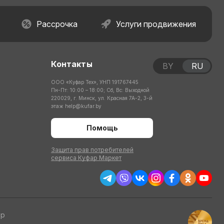
Рассрочка
Услуги продвижения
Контакты
BY
RU
ООО «Куфар Тех», УНП 191767445
Пн-Пт: 10:00 – 18:00; Сб, Вс: Выходной
220029, г. Минск, ул. Красная 7А-2, 3-й
этаж
help@kufar.by
Помощь
Защита прав потребителей
сервиса Куфар Маркет
тр