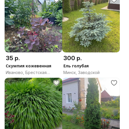
35 р.
300 р.
Скумпия кожевенная
Ель голубая
Иваново, Брестская
Минск, Заводской
область