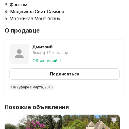
3. Фантом
4. Мэджикал Свит Саммер
5. Мэджикал Монт бланк
6. Сильвер Доллар
О продавце
Саженцам 2-3 года. Хорошая корневая система.
Возможна отправка почтой.
Дмитрий
был(а) 15 ч. назад
В горшках С3 - от 30р./шт.
Объявлений: 2
Подписаться
На Куфаре с марта, 2016
Похожие объявления