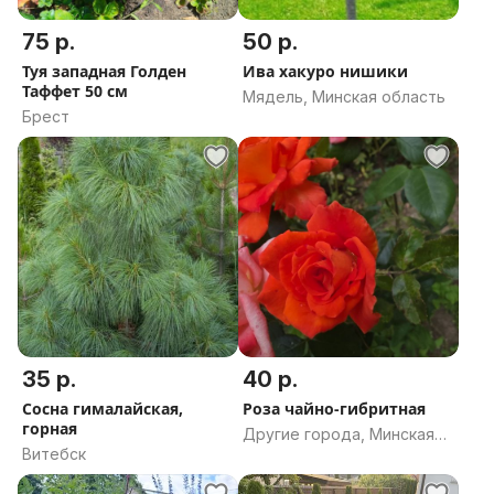
75 р.
50 р.
Туя западная Голден
Ива хакуро нишики
Таффет 50 см
Мядель, Минская область
Брест
35 р.
40 р.
Сосна гималайская,
Роза чайно-гибритная
горная
Другие города, Минская
Витебск
область