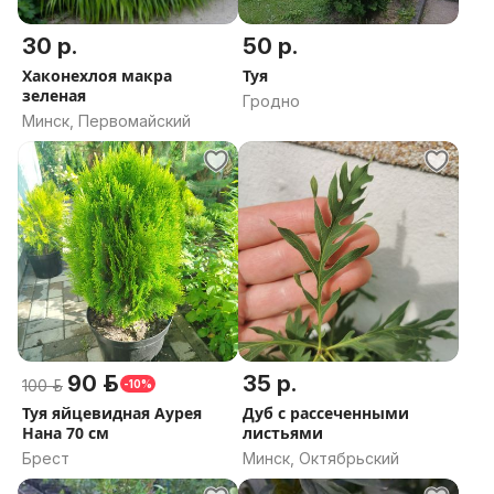
30 р.
50 р.
Хаконехлоя макра
Туя
зеленая
Гродно
Минск, Первомайский
90 р.
35 р.
100 р.
-10%
Туя яйцевидная Аурея
Дуб с рассеченными
Нана 70 см
листьями
Брест
Минск, Октябрьский