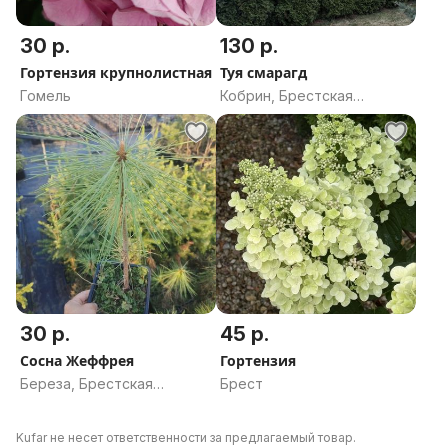
30 р.
130 р.
Гортензия крупнолистная
Туя смарагд
Гомель
Кобрин, Брестская
область
30 р.
45 р.
Сосна Жеффрея
Гортензия
Береза, Брестская
Брест
область
Kufar не несет ответственности за предлагаемый товар.