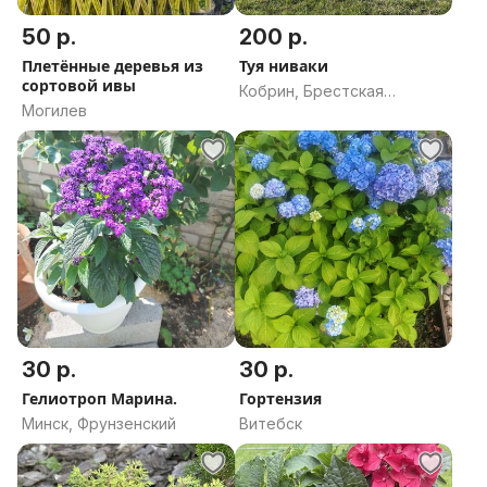
50 р.
200 р.
Плетённые деревья из
Туя ниваки
сортовой ивы
Кобрин, Брестская
Могилев
область
30 р.
30 р.
Гелиотроп Марина.
Гортензия
Минск, Фрунзенский
Витебск