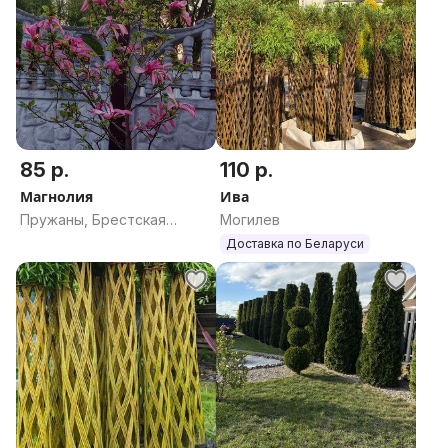
85 р.
110 р.
Магнолия
Ива
Пружаны, Брестская
Могилев
область
Доставка по Беларуси