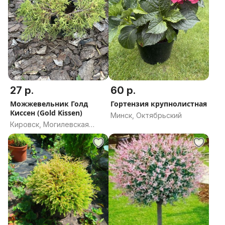
27 р.
60 р.
Можжевельник Голд
Гортензия крупнолистная
Киссен (Gold Kissen)
Минск, Октябрьский
Кировск, Могилевская
область