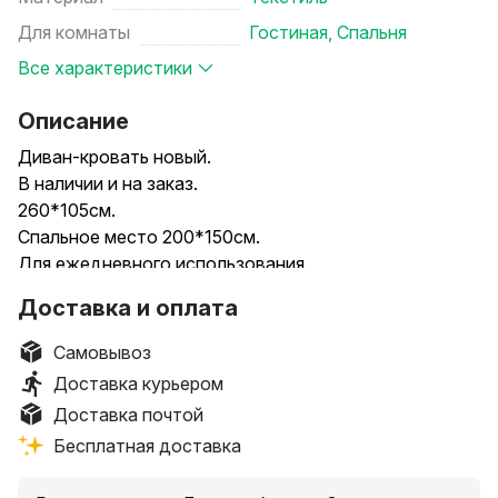
Для комнаты
Гостиная
,
Спальня
Все характеристики
Описание
Диван-кровать новый.
В наличии и на заказ.
260*105см.
Спальное место 200*150см.
Для ежедневного использования.
Наполнение НПБ - независимый пружинный блок.
Доставка и оплата
Механизм "тик так"
Только качественные материалы!
Самовывоз
Аккуратная работа!
Доставка курьером
Доставка почтой
Цена в рассрочку 2345р.
Бесплатная доставка
Рассрочка через Беларусбанк
"Партнёр онлайн"(без похода в банк).