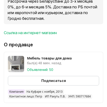
До 3-х месяцев 0%
Рассрочка через Беларусбанк до 3-х месяцев
до 6-и месяцев 5%
0%, до 6-и месяцев 5%. Доставка по РБ почтой
до 9-и месяцев 7%
или европочтой или курьером, доставка по
до 12-и месяцев 9%
Гродно бесплатная.
до 24-х месяцев 11%.
Кредит 4% до 3-х лет.
Ссылка на интернет-магазин
Цвет и материал на выбор.
О продавце
Доставка по РБ курьером.
Доставка по Гродно бесплатная.
Мебель товары для дома
Смотрите другие объявления продавца.
был(а) 48 мин. назад
Объявлений: 50
Подписаться
Компания
На Куфаре с ноября, 2013
Контактное лицо: Петр
ИП Ракуть П.В.
УНП: 590717684