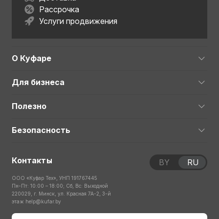
Рассрочка
Услуги продвижения
О Куфаре
Для бизнеса
Полезно
Безопасность
Контакты
BY
RU
ООО «Куфар Тех», УНП 191767445
Пн-Пт: 10:00 – 18:00; Сб, Вс: Выходной
220029, г. Минск, ул. Красная 7А-2, 3-й
этаж
help@kufar.by