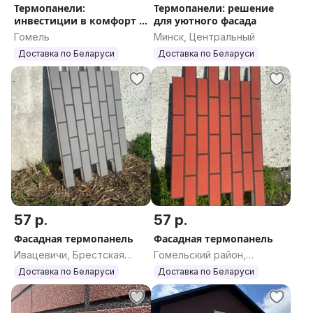
Термопанели:
Термопанели: решение
инвестиции в комфорт и
для уютного фасада
экономию
Гомель
Минск, Центральный
Доставка по Беларуси
Доставка по Беларуси
57 р.
57 р.
Фасадная термопанель
Фасадная термопанель
Ивацевичи, Брестская
Гомельский район,
область
Гомельская область
Доставка по Беларуси
Доставка по Беларуси