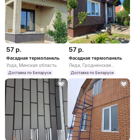
57 р.
57 р.
Фасадная термопанель
Фасадная термопанель
Узда, Минская область
Лида, Гродненская
область
Доставка по Беларуси
Доставка по Беларуси