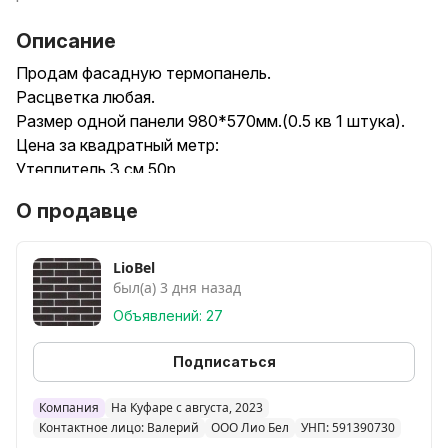
Описание
Продам фасадную термопанель.
Расцветка любая.
Размер одной панели 980*570мм.(0.5 кв 1 штука).
Цена за квадратный метр:
Утеплитель 3 см 50р
Утеплитель 5 см 57р (шип паз)
О продавце
Утеплитель 8 см 67р (шип паз)
Цвет градиент (двойные цвета)
На 4р дороже .
LioBel
был(а) 3 дня назад
Есть рассрочка платежа до 10 месяцев 0%.
Акрил-мраморное покрытие.
Объявлений: 27
Вопросы по телефону либо в лс :
Подписаться
Компания
На Куфаре с августа, 2023
Контактное лицо: Валерий
ООО Лио Бел
УНП: 591390730