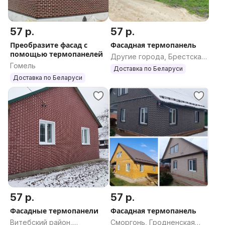
57 р.
57 р.
Преобразите фасад с
Фасадная термопанель
помощью термопанелей
Другие города, Брестская
Гомель
область
Доставка по Беларуси
Доставка по Беларуси
57 р.
57 р.
Фасадные термопанели
Фасадная термопанель
Витебский район,
Сморгонь, Гродненская