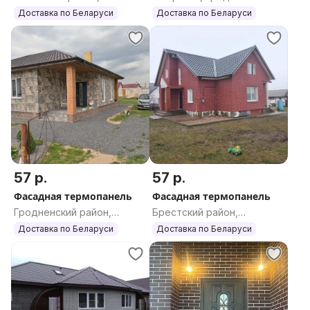
Витебская область
область
Доставка по Беларуси
Доставка по Беларуси
57 р.
57 р.
Фасадная термопанель
Фасадная термопанель
Гродненский район,
Брестский район,
Гродненская область
Брестская область
Доставка по Беларуси
Доставка по Беларуси