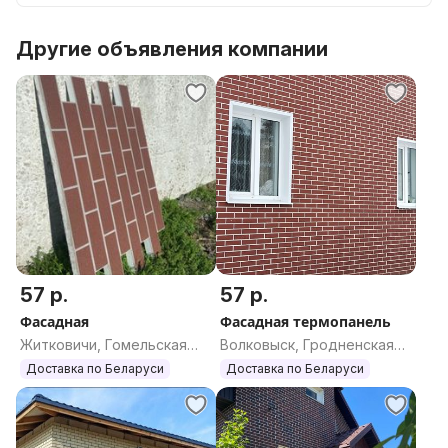
Другие объявления компании
57 р.
57 р.
Фасадная
Фасадная термопанель
Житковичи, Гомельская
Волковыск, Гродненская
область
область
Доставка по Беларуси
Доставка по Беларуси