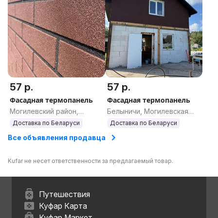
57 р.
57 р.
Фасадная термопанель
Фасадная термопанель
Могилевский район,
Белыничи, Могилевская
Могилевская область
область
Доставка по Беларуси
Доставка по Беларуси
Все объявления продавца
Kufar не несет ответственности за предлагаемый товар.
Путешествия
Куфар Карта
Куфар Маркет