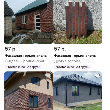
57 р.
57 р.
Фасадная термопанель
Фасадная термопанель
Скидель, Гродненская
Другие города,
область
Гродненская область
Доставка по Беларуси
Доставка по Беларуси