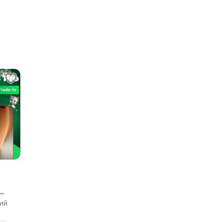
нтия
ий
ть