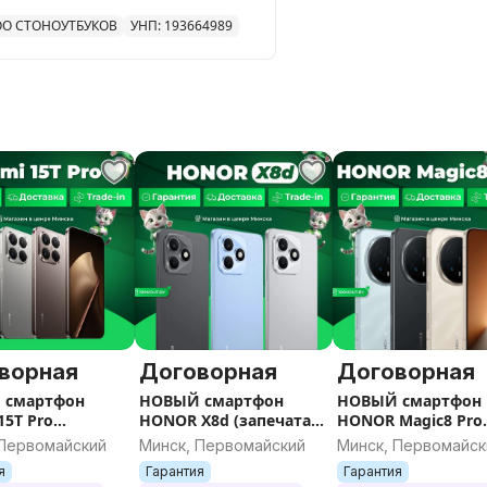
бя
на следующий
О СТОНОУТБУКОВ
УНП: 193664989
(никаких подделок или «серых»
ворная
Договорная
Договорная
 смартфон
НОВЫЙ смартфон
НОВЫЙ смартфон
15T Pro
HONOR X8d (запечатан)
HONOR Magic8 Pro
тан) / Гарантия
/ Гарантия / Все цвета /
(запечатан) / Гара
 Первомайский
Минск, Первомайский
Минск, Первомайск
вета / Память
Память
/ Все цвета / Памя
я
Гарантия
Гарантия