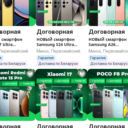
ворная
Договорная
Договорная
 смартфон
НОВЫЙ смартфон
НОВЫЙ смартфон
 Ultra
Samsung S24 Ultra
Samsung А26
тан) / Гарантия
(запечатан) Sim+E-sim /
(запечатан) Sim+E-
 Первомайский
Минск, Первомайский
Минск, Первомайск
вета / Память
Гарантия / Все цвета /
Гарантия / Все цве
я
Гарантия
Гарантия
Память
Память
а по Беларуси
Доставка по Беларуси
Доставка по Беларус
ворная
Договорная
Договорная