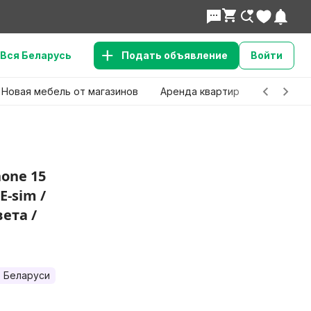
Вся Беларусь
Подать объявление
Войти
Новая мебель от магазинов
Аренда квартир
Детские 
one 15
E-sim /
вета /
 Беларуси