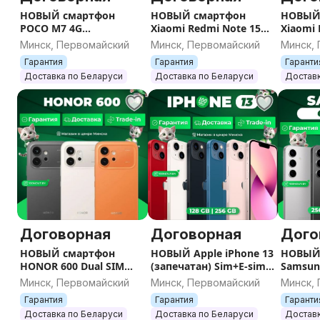
НОВЫЙ смартфон
НОВЫЙ смартфон
НОВЫЙ
POCO M7 4G
Xiaomi Redmi Note 15
Xiaomi 
(запечатан) / Гарантия
Pro+ Plus 5G
Pro (за
Минск, Первомайский
Минск, Первомайский
Минск,
/ Все цвета / Память
(запечатан) / Гарантия
Гаранти
Гарантия
Гарантия
Гаранти
/ Все цвета / Память
Памят
Доставка по Беларуси
Доставка по Беларуси
Доставк
Договорная
Договорная
Дого
НОВЫЙ смартфон
НОВЫЙ Apple iPhone 13
НОВЫЙ
HONOR 600 Dual SIM
(запечатан) Sim+E-sim /
Samsun
(запечатан) / Гарантия
Гарантия / Все цвета /
(запеча
Минск, Первомайский
Минск, Первомайский
Минск,
/ Все цвета / Память
Память
Гаранти
Гарантия
Гарантия
Гаранти
Памят
Доставка по Беларуси
Доставка по Беларуси
Доставк