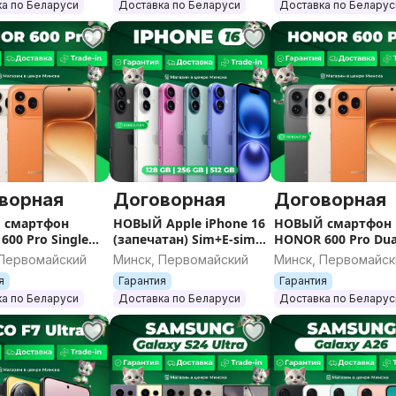
а по Беларуси
Доставка по Беларуси
Доставка по Беларус
ворная
Договорная
Договорная
 смартфон
НОВЫЙ Apple iPhone 16
НОВЫЙ смартфон
00 Pro Single
(запечатан) Sim+E-sim /
HONOR 600 Pro Dua
печатан) /
Гарантия / Все цвета /
(запечатан) / Гара
 Первомайский
Минск, Первомайский
Минск, Первомайск
я / Все цвета /
Память
/ Все цвета / Памя
я
Гарантия
Гарантия
ь
а по Беларуси
Доставка по Беларуси
Доставка по Беларус