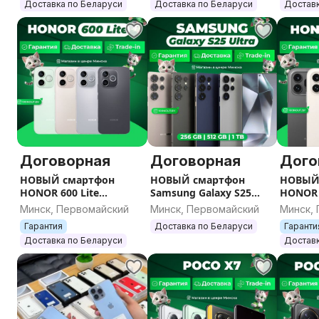
Доставка по Беларуси
Доставка по Беларуси
Доставк
Договорная
Договорная
Дого
НОВЫЙ смартфон
НОВЫЙ смартфон
НОВЫЙ
HONOR 600 Lite
Samsung Galaxy S25
HONOR 6
(запечатан) / Гарантия
Ultra (запечатан)
SIM (за
Минск, Первомайский
Минск, Первомайский
Минск,
/ Все цвета / Память
Sim+E-sim / Гарантия /
Гаранти
Гарантия
Доставка по Беларуси
Гаранти
Все цвета / Память
Памят
Доставка по Беларуси
Доставк