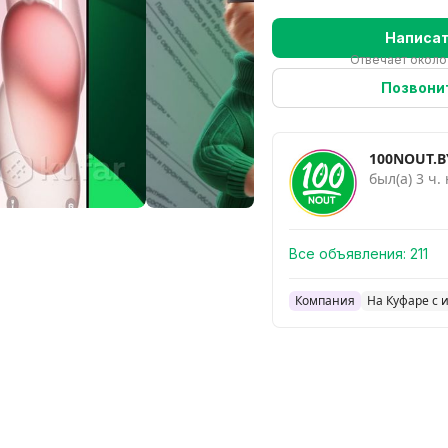
Написа
Отвечает около
Позвони
100NOUT.B
был(а) 3 ч.
Все объявления:
211
Компания
На Куфаре с 