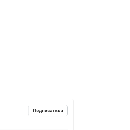
стик при курьере
ческими лицами и ИП (БЕЗНАЛ)
покупок, Карта FUN, SMART
Подписаться