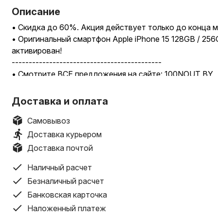
Описание
• Скидка до 60%. Акция действует только до конца м
• Оригинальный смартфон Apple iPhone 15 128GB / 256G
активирован!
--------------------------------------------
• Смотрите ВСЕ предложения на сайте: 100NOUT.BY
--------------------------------------------
ВНИМАНИЕ!
Доставка и оплата
Стоимость может отличаться от цвета, региона.
• iPhone 15 128GB
Самовывоз
• iPhone 15 256GB
Доставка курьером
• iPhone 15 512GB
Доставка почтой
• цвета: Черный (Black), Синий (Blue), Зеленый (Green),
--------------------------------------------
Наличный расчет
• TRADE IN.
Безналичный расчет
Принимаем Ваш старый смартфон, ноутбук, планшет в
Банковская карточка
Возможен прямой выкуп техники
Наложенный платеж
--------------------------------------------