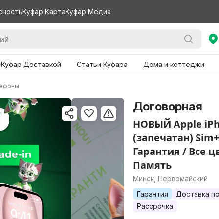
сность
Куфар Карта
Куфар Медиа
 Куфар Доставкой
Статьи Куфара
Дома и коттеджи
лефоны
Договорная
НОВЫЙ Apple iPh
(запечатан) Sim+
Гарантия / Все ц
Память
Минск, Первомайский
Гарантия
Доставка по
Рассрочка