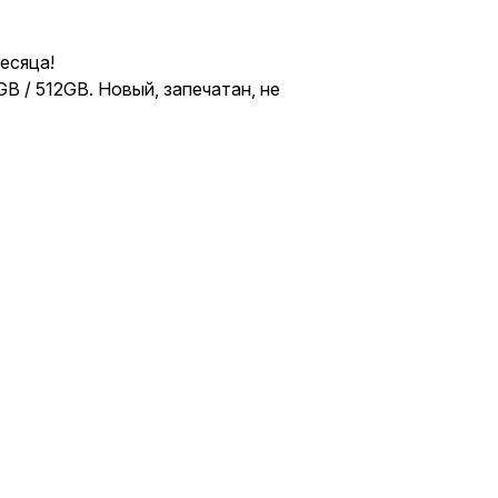
есяца!
B / 512GB. Новый, запечатан, не
 Желтый (Yellow), Розовый (Pink).
 зачёт