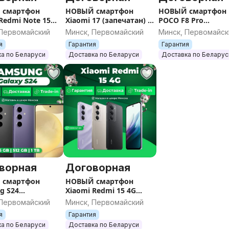
 смартфон
НОВЫЙ смартфон
НОВЫЙ смартфон
Redmi Note 15
Xiaomi 17 (запечатан) /
POCO F8 Pro
печатан) /
Гарантия / Все цвета /
(запечатан) / Гара
 Первомайский
Минск, Первомайский
Минск, Первомайск
я / Все цвета /
Память
/ Все цвета / Памя
я
Гарантия
Гарантия
ь
а по Беларуси
Доставка по Беларуси
Доставка по Беларус
ворная
Договорная
 смартфон
НОВЫЙ смартфон
g S24
Xiaomi Redmi 15 4G
тан) Sim+E-sim /
(запечатан) /Гарантия
 Первомайский
Минск, Первомайский
я / Все цвета /
/(запечатан) / Гарантия
я
Гарантия
ь
/ Все цвета / Память
а по Беларуси
Доставка по Беларуси