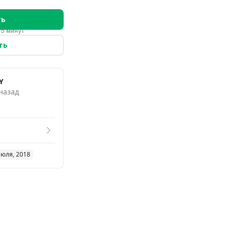
ть
 5 минут
ть
Y
 назад
июля, 2018