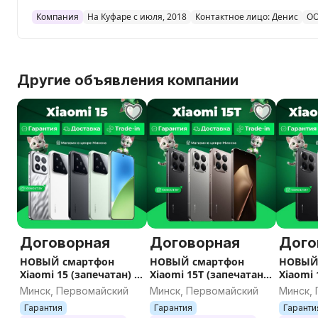
• Юридическая чистота товара, все риски берём на се
• Доставка день в день по Минску и по Беларуси — 
Компания
На Куфаре с июля, 2018
Контактное лицо: Денис
ОО
• Собственный сервисный центр и контроль качества 
устройств)
--------------------------------------------
Другие объявления компании
Где мы находимся:
• Минск, пр-т Независимости, 94 (метро Московская)
• Работаем ежедневно: 9:00 – 21:00
--------------------------------------------
Подписывайтесь на нас:
• Сайт: 100NOUT.BY
• Instagram: instagram.com/100nout.by
Договорная
Договорная
Дого
НОВЫЙ смартфон
НОВЫЙ смартфон
НОВЫЙ
Xiaomi 15 (запечатан) /
Xiaomi 15T (запечатан)
Xiaomi 
Гарантия / Все цвета /
/ Гарантия / Все цвета /
(запеча
Минск, Первомайский
Минск, Первомайский
Минск,
Память
Память
/ Все ц
Гарантия
Гарантия
Гаранти