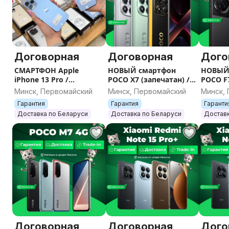
Договорная
Договорная
Дого
СМАРТФОН Apple
НОВЫЙ смартфон
НОВЫЙ
iPhone 13 Pro /
POCO X7 (запечатан) /
POCO F7
Отличное состояние /
Гарантия / Все цвета /
(запеча
Минск, Первомайский
Минск, Первомайский
Минск,
Цвета / Гарантия
Память
/ Все ц
Гарантия
Гарантия
Гаранти
Доставка по Беларуси
Доставка по Беларуси
Доставк
Договорная
Договорная
Дого