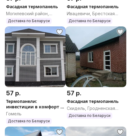
Фасадная термопанель
Фасадная термопанель
Могилевский район,
Ивацевичи, Брестская
Могилевская область
область
Доставка по Беларуси
Доставка по Беларуси
57 р.
57 р.
Термопанели:
Фасадная термопанель
инвестиции в комфорт и
Скидель, Гродненская
экономию
Гомель
область
Доставка по Беларуси
Доставка по Беларуси