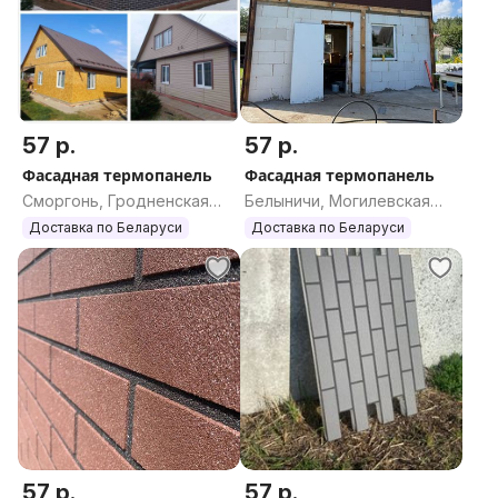
57 р.
57 р.
Фасадная термопанель
Фасадная термопанель
Сморгонь, Гродненская
Белыничи, Могилевская
область
область
Доставка по Беларуси
Доставка по Беларуси
57 р.
57 р.