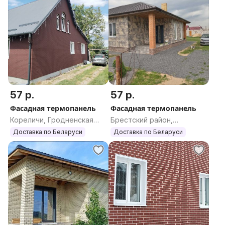
57 р.
57 р.
Фасадная термопанель
Фасадная термопанель
Кореличи, Гродненская
Брестский район,
область
Брестская область
Доставка по Беларуси
Доставка по Беларуси