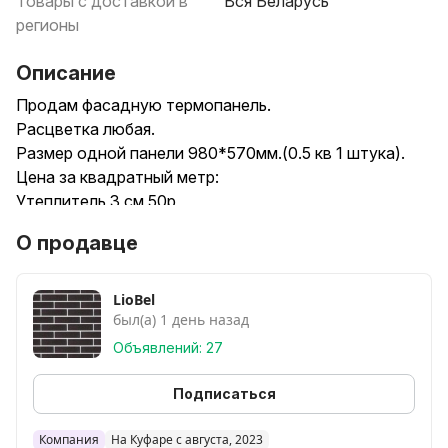
Товары с доставкой в
Вся Беларусь
регионы
Описание
Продам фасадную термопанель.
Расцветка любая.
Размер одной панели 980*570мм.(0.5 кв 1 штука).
Цена за квадратный метр:
Утеплитель 3 см 50р
Утеплитель 5 см 57р (шип паз)
О продавце
Утеплитель 8 см 67р (шип паз)
Цвет градиент (двойные цвета)
На 4р дороже .
LioBel
был(а) 1 день назад
Есть рассрочка платежа до 10 месяцев 0%.
Акрил-мраморное покрытие.
Объявлений: 27
Вопросы по телефону либо в лс :
Подписаться
Компания
На Куфаре с августа, 2023