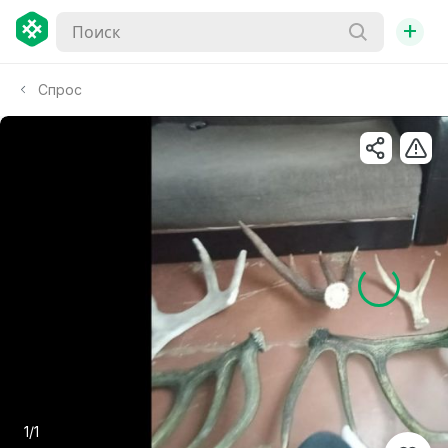
+
Спрос
1/1