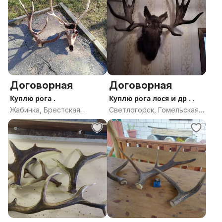
Договорная
Договорная
Куплю рога .
Куплю рога лося и др . .
Жабинка, Брестская
Светлогорск, Гомельская
область
область