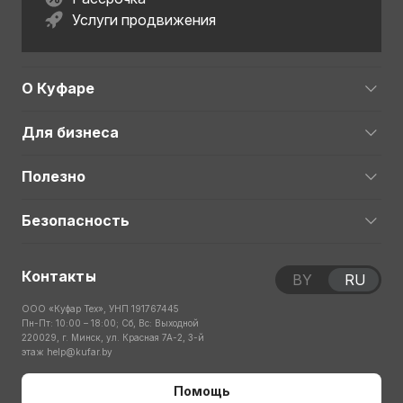
Услуги продвижения
О Куфаре
Для бизнеса
Полезно
Безопасность
Контакты
BY
RU
ООО «Куфар Тех», УНП 191767445
Пн-Пт: 10:00 – 18:00; Сб, Вс: Выходной
220029, г. Минск, ул. Красная 7А-2, 3-й
этаж
help@kufar.by
Помощь