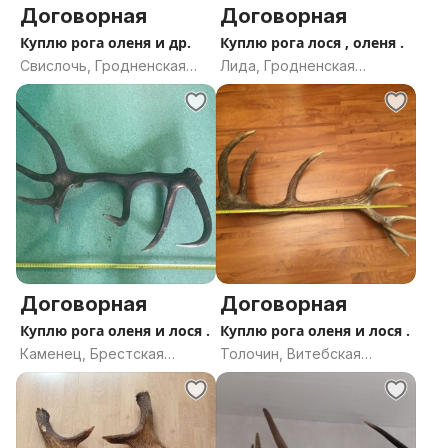
Договорная
Договорная
Куплю рога оленя и др.
Куплю рога лося , оленя .
Свислочь, Гродненская
Лида, Гродненская
область
область
Договорная
Договорная
Куплю рога оленя и лося .
Куплю рога оленя и лося .
Каменец, Брестская
Толочин, Витебская
область
область