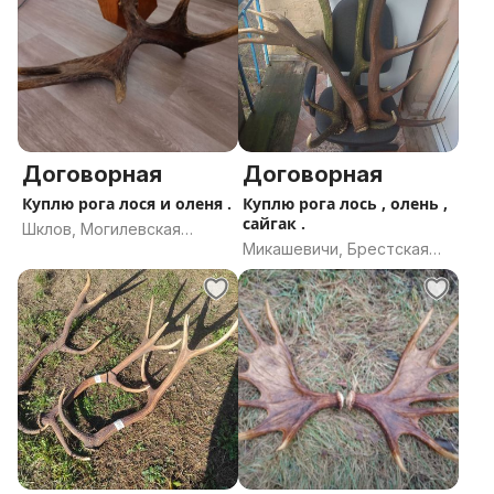
Договорная
Договорная
Куплю рога лося и оленя .
Куплю рога лось , олень ,
сайгак .
Шклов, Могилевская
Микашевичи, Брестская
область
область