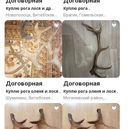
Договорная
Договорная
Куплю рога лося и др .
Куплю рога .
Новополоцк, Витебская
Брагин, Гомельская
область
область
Договорная
Договорная
Куплю рога оленя и лося .
Куплю рога оленя и лося .
Шумилино, Витебская
Могилевский район,
область
Могилевская область