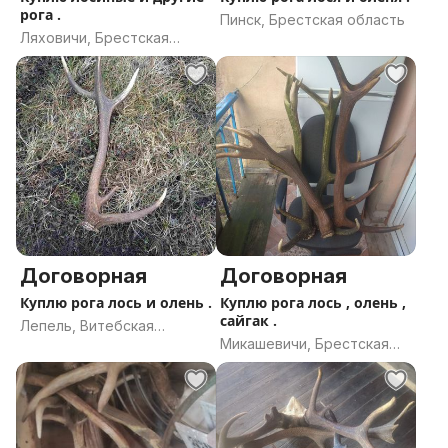
рога .
Пинск, Брестская область
Ляховичи, Брестская
область
Договорная
Договорная
Куплю рога лось и олень .
Куплю рога лось , олень ,
сайгак .
Лепель, Витебская
Микашевичи, Брестская
область
область