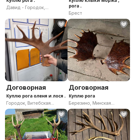
Куплю рога .
Куплю клыки моржа ,
рога .
Давид - Городок,
Брест
Брестская область
Договорная
Договорная
Куплю рога оленя и лося .
Куплю рога
Городок, Витебская
Березино, Минская
область
область