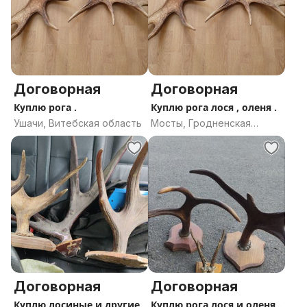
Договорная
Договорная
Куплю рога .
Куплю рога лося , оленя .
Ушачи, Витебская область
Мосты, Гродненская
область
Договорная
Договорная
Куплю лосиные и другие
Куплю рога лося и оленя .