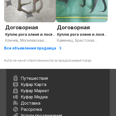
Договорная
Договорная
Куплю рога оленя и лося .
Куплю рога оленя и лося .
Кличев, Могилевская
Каменец, Брестская
область
область
Все объявления продавца
Kufar не несет ответственности за предлагаемый товар.
Путешествия
Куфар Карта
Куфар Маркет
Куфар Медиа
Доставка
Рассрочка
Услуги продвижения