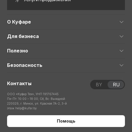
О Куфаре
Для бизнеса
Полезно
Безопасность
Контакты
BY
RU
ООО «Куфар Тех», УНП 191767445
Пн-Пт: 10:00 – 18:00; Сб, Вс: Выходной
220029, г. Минск, ул. Красная 7А-2, 3-й
этаж
help@kufar.by
Помощь