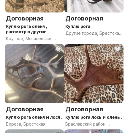
Договорная
Договорная
Куплю рога оленя ,
Куплю рога .
рассмотрю другие .
Другие города, Брестская
Круглое, Могилевская
область
область
Договорная
Договорная
Куплю рога оленя и лося .
Куплю рога лось и олень .
Береза, Брестская
Браславский район,
область
Витебская область