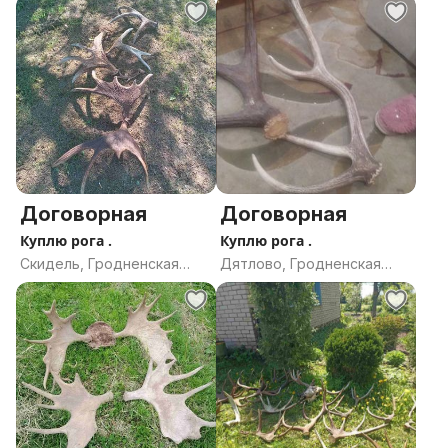
Договорная
Договорная
Куплю рога .
Куплю рога .
Скидель, Гродненская
Дятлово, Гродненская
область
область