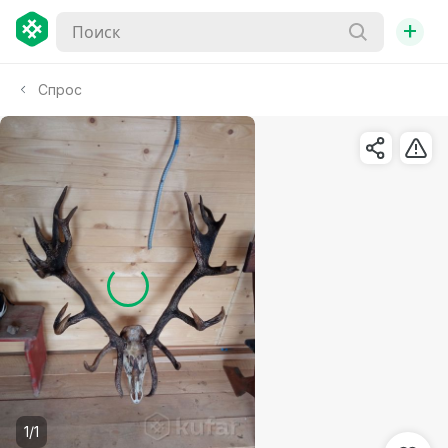
+
Спрос
1/1