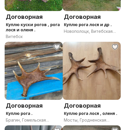
Договорная
Договорная
Куплю куски рогов , рога
Куплю рога лося и др .
лося и оленя .
Новополоцк, Витебская
Витебск
область
Договорная
Договорная
Куплю рога .
Куплю рога лося , оленя .
Брагин, Гомельская
Мосты, Гродненская
область
область