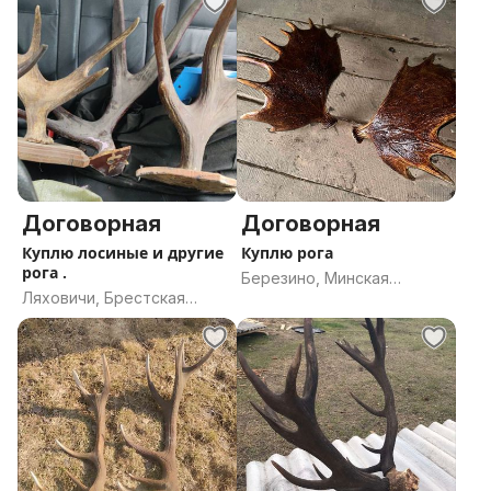
Договорная
Договорная
Куплю лосиные и другие
Куплю рога
рога .
Березино, Минская
Ляховичи, Брестская
область
область