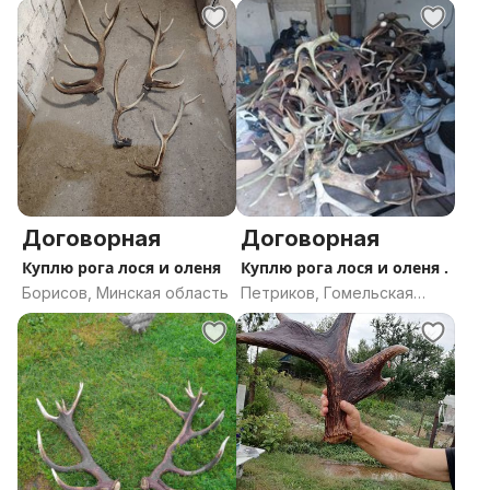
Договорная
Договорная
Куплю рога лося и оленя
Куплю рога лося и оленя .
Борисов, Минская область
Петриков, Гомельская
область