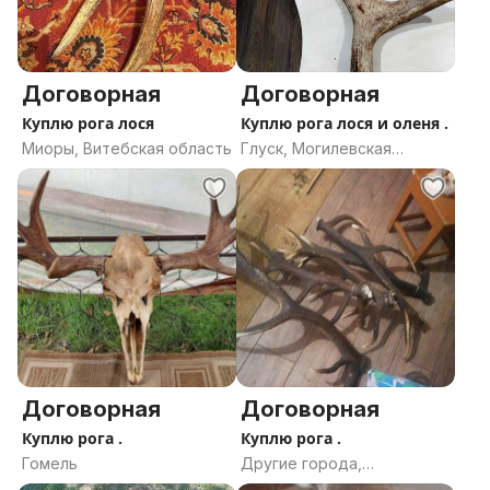
Договорная
Договорная
Куплю рога лося
Куплю рога лося и оленя .
Миоры, Витебская область
Глуск, Могилевская
область
Договорная
Договорная
Куплю рога .
Куплю рога .
Гомель
Другие города,
Гродненская область