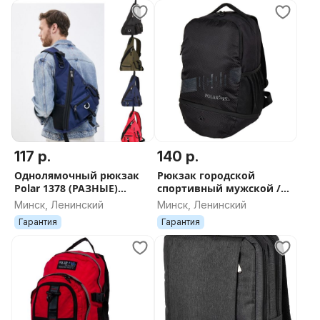
117 р.
140 р.
Однолямочный рюкзак
Рюкзак городской
Polar 1378 (РАЗНЫЕ)
спортивный мужской /
ДОСТАВКА
женский Polar с
Минск, Ленинский
Минск, Ленинский
увеличивающимся
Гарантия
Гарантия
объемом 0608T черный