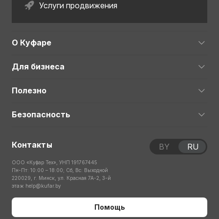
Услуги продвижения
О Куфаре
Для бизнеса
Полезно
Безопасность
Контакты
BY
RU
ООО «Куфар Тех», УНП 191767445
Пн-Пт: 10:00 – 18:00; Сб, Вс: Выходной
220029, г. Минск, ул. Красная 7А-2, 3-й
этаж
help@kufar.by
Помощь