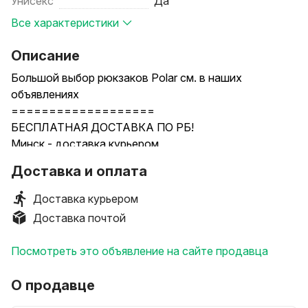
Унисекс
Да
Все характеристики
Описание
Большой выбор рюкзаков Polar см. в наших
объявлениях
===================
БЕСПЛАТНАЯ ДОСТАВКА ПО РБ!
Минск - доставка курьером
Другие населённые пункты РБ - доставка службой
Доставка и оплата
РУП Белпочта (наложенным платежом). Пересылку
оплачивает наш магазин (Вы не платите). На почте
Доставка курьером
при получении Вы оплачиваете стоимость рюкзака +
Доставка почтой
почта возьмёт до 3% от стоимости за перевод
денег.
Посмотреть это объявление на сайте продавца
С ЕВРОПОЧТОЙ НЕ РАБОТАЕМ!
=================
О продавце
Размер: 30 х 19 х 44 см