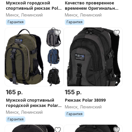
Мужской городской
Качество проверенное
спортивный рюкзак Polar
временем Оригинальные
38309
рюкзаки Polar 1955
Минск, Ленинский
Минск, Ленинский
НОВЫЕ
Гарантия
Гарантия
165 р.
155 р.
Мужской спортивный
Рюкзак Polar 38099
городской рюкзак Polar
Минск, Ленинский
П955 (черный, синий,
Минск, Ленинский
Гарантия
серый, хаки, красный)
Гарантия
новый ДОСТАВКА