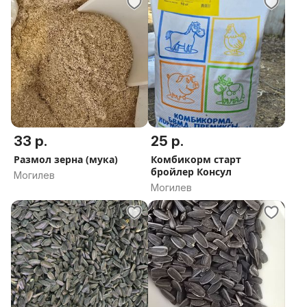
33 р.
25 р.
Размол зерна (мука)
Комбикорм старт
бройлер Консул
Могилев
Могилев