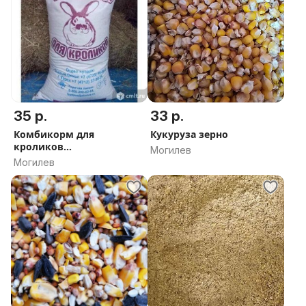
35 р.
33 р.
Комбикорм для
Кукуруза зерно
кроликов
Могилев
полнорационный
Могилев