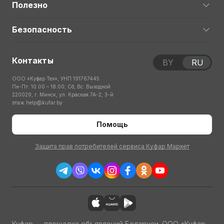
Полезно
Безопасность
Контакты
BY
RU
ООО «Куфар Тех», УНП 191767445
Пн-Пт: 10:00 – 18:00; Сб, Вс: Выходной
220029, г. Минск, ул. Красная 7А-2, 3-й
этаж
help@kufar.by
Помощь
Защита прав потребителей сервиса Куфар Маркет
Куфар — площадка объявлений Беларуси. ООО «Куфар