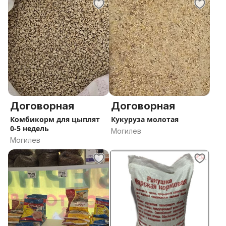
Договорная
Договорная
Комбикорм для цыплят
Кукуруза молотая
0-5 недель
Могилев
Могилев