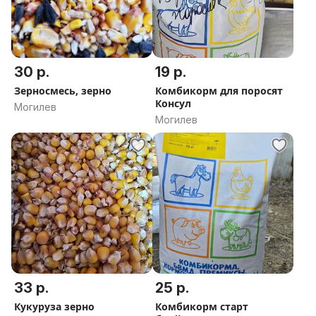
30 р.
19 р.
Зерносмесь, зерно
Комбикорм для поросят
Консул
Могилев
Могилев
33 р.
25 р.
Кукуруза зерно
Комбикорм старт