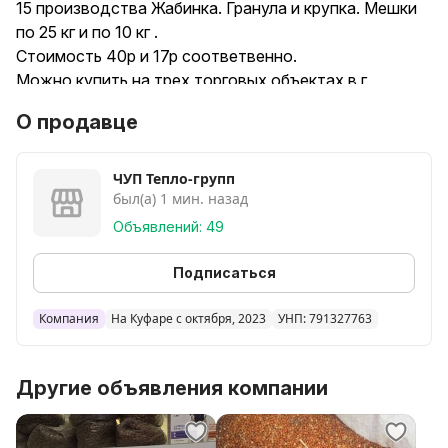
15 производства Жабинка. Гранула и крупка. Мешки
по 25 кг и по 10 кг .
Стоимость 40р и 17р соответвенно.
Можно купить на трех торговых объектах в г
Могилеве
О продавце
- мини-рынок Любужский пав 5 Витебский проспект
- мини-рынок Казимировский пав 2 Минское шоссе
24
ЧУП Тепло-групп
был(а) 1 мин. назад
-Могилев ул Полевая д.10 (р-н Пушкина)
Доставка Могилев и Могилёвский район.
Объявлений: 49
Подписаться
Компания
На Куфаре с октября, 2023
УНП: 791327763
Другие объявления компании