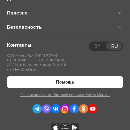
Полезно
Безопасность
Контакты
BY
RU
ООО «Куфар Тех», УНП 191767445
Пн-Пт: 10:00 – 18:00; Сб, Вс: Выходной
220029, г. Минск, ул. Красная 7А-2, 3-й
этаж
help@kufar.by
Помощь
Защита прав потребителей сервиса Куфар Маркет