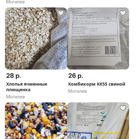
Могилев
28 р.
26 р.
Хлопья ячменные
Комбикорм КК55 свиной
плющенка
Могилев
Могилев