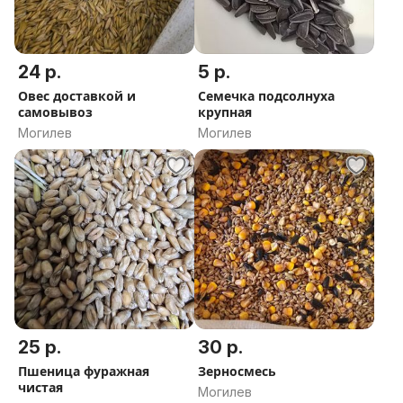
24 р.
5 р.
Овес доставкой и
Семечка подсолнуха
самовывоз
крупная
Могилев
Могилев
25 р.
30 р.
Пшеница фуражная
Зерносмесь
чистая
Могилев