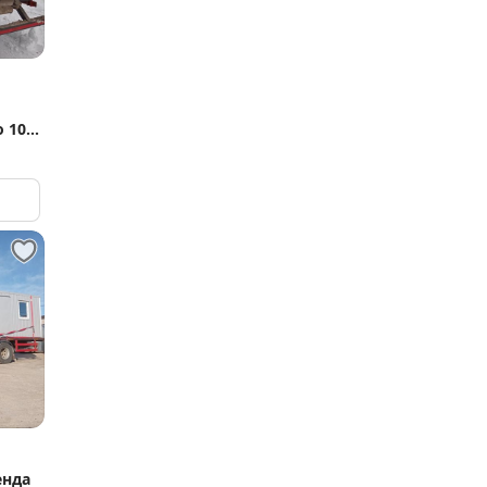
о 10
енда