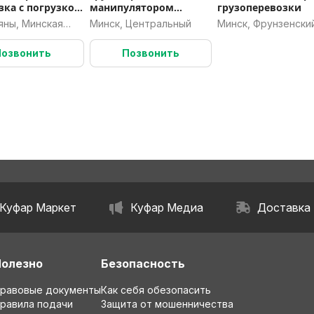
зка с погрузкой
манипулятором
грузоперевозки
узкой.
Минск, область, РБ.
яны, Минская
Минск, Центральный
Минск, Фрунзенски
ь
Позвонить
Позвонить
Куфар Маркет
Куфар Медиа
Доставка
Полезно
Безопасность
равовые документы
Как себя обезопасить
равила подачи
Защита от мошенничества