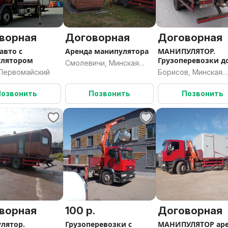
ворная
Договорная
Договорная
авто с
Аренда манипулятора
МАНИПУЛЯТОР.
улятором
Грузоперевозки д
Смолевичи, Минская
тонн
 Первомайский
Борисов, Минская
область
область
Позвонить
Позвонить
Позвонить
ворная
100 р.
Договорная
лятор.
Грузоперевозки с
МАНИПУЛЯТОР ар