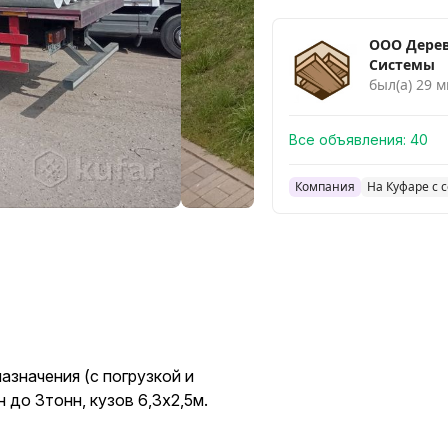
ООО Дере
Системы
был(а) 29 м
Все объявления:
40
Компания
На Куфаре с 
азначения (с погрузкой и
 до 3тонн, кузов 6,3х2,5м.