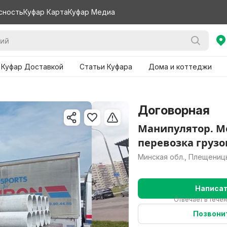
сность
Куфар Карта
Куфар Медиа
 Куфар Доставкой
Статьи Куфара
Дома и коттеджи
Договорная
Манипулятор. М
перевозка грузо
Минская обл., Плещениц
Написа
Отвечает в течен
Позвони