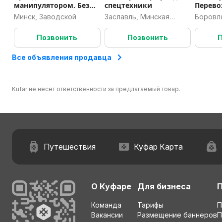
манипулятором. Без
спецтехники
Перево
выходных.
и выгр
Минск, Заводской
Заславль, Минская
Боровл
область
област
Позвонить
Позвонить
Все объявления продавца
Kufar не несет ответственности за предлагаемый товар.
Путешествия
Куфар Карта
О Куфаре
Для бизнеса
Команда
Тарифы
П
Вакансии
Размещение баннеров
П