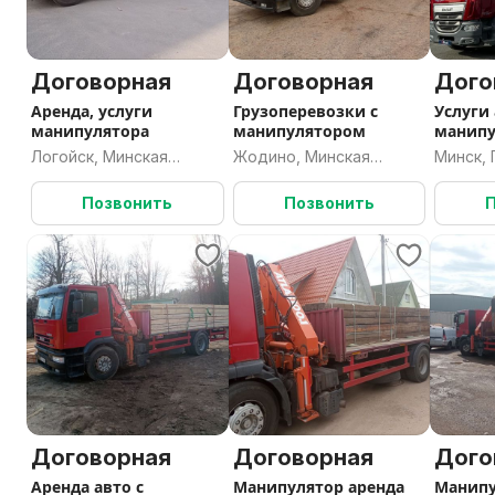
Договорная
Договорная
Дого
Аренда, услуги
Грузоперевозки с
Услуги 
манипулятора
манипулятором
манип
Логойск, Минская
Жодино, Минская
Минск,
область
область
Позвонить
Позвонить
Договорная
Договорная
Дого
Аренда авто с
Манипулятор аренда
Манипу