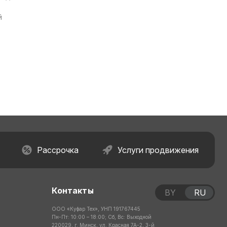
й
Рассрочка
Услуги продвижения
Контакты
BY
RU
ООО «Куфар Тех», УНП 191767445
Пн-Пт: 10:00 – 18:00; Сб, Вс: Выходной
220029, г. Минск, ул. Красная 7А-2, 3-й