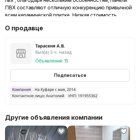
пвх , благодаря нескольким особенностям, панели
ПВХ составляют отличную конкуренцию привычной
всем керамической плитке. Низкая стоимость,
простота монтажа, большой выбор расцветок и
О продавце
фактур — вот лишь некоторые плюсы данного
материала. Свойства пластиковых панелей. Помимо
качеств, приведенных выше, панели из ПВХ также
Тарасеня А.В.
был(а) 3 ч. назад
обладают высокими показателями долговечности,
влагостойкости, устойчивости к образованию
Объявлений: 15
плесени и грибков. Современные пластиковые
панели обладают хорошими параметрами
Подписаться
экологической безопасности и выделяют вредные
для здоровья вещества только во время горения.
Компания
На Куфаре с мая, 2014
Контактное лицо: Анатолий
УНП: 191955362
Также стоит упомянуть устойчивость к перепадам
температур, возможность установки
дополнительной теплоизоляции. Если телефон
Другие объявления компании
недоступен, пишите , звоните , на viber telegram