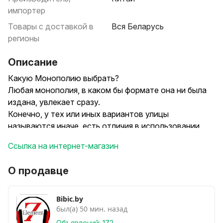
импортер
Товары с доставкой в
Вся Беларусь
регионы
Описание
Какую Монополию выбрать?
Любая монополия, в каком бы формате она ни была
издана, увлекает сразу.
Конечно, у тех или иных вариантов улицы
называются иначе, есть отличия в использовании
кубиков и Шанса. А, главное, каждая монополия
Ссылка на интернет-магазин
имеет свою тему.
Но разве это плохо? Напротив, такое многообразие
О продавце
позволяет каждому выбрать игру по вкусу.
Настольная игра Монополия классическая- цена 35
Bibic.by
был(а) 50 мин. назад
руб
Настольная игра Монополия Империя- цена 40 руб
Объявлений: 172