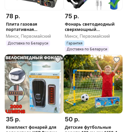
78 р.
75 р.
Плита газовая
Фонарь светодиодный
портативная
сверхмощный
туристическая с
тактический лазерный
Минск, Первомайский
Минск, Первомайский
пьезоподжигом в кейсе
ручной телескопический
Доставка по Беларуси
Гарантия
YYC-6327-PM30-TG
Доставка по Беларуси
35 р.
50 р.
Комплект фонарей для
Детские футбольные