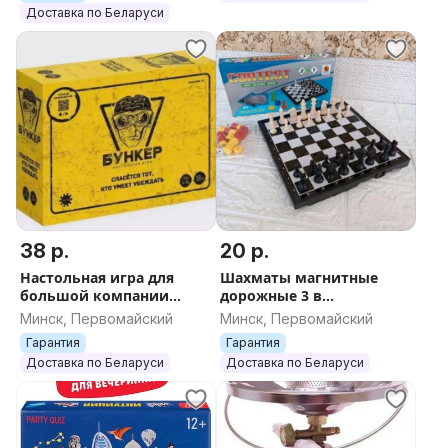
Доставка по Беларуси
38 р.
20 р.
Настольная игра для
Шахматы магнитные
большой компании
дорожные 3 в
БУНКЕР
1(нарды,шашки,шахмат
Минск, Первомайский
Минск, Первомайский
ы)
Гарантия
Гарантия
Доставка по Беларуси
Доставка по Беларуси