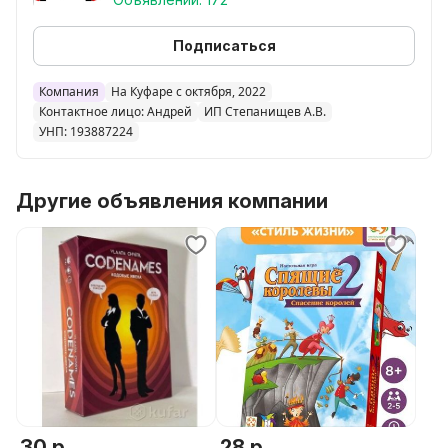
Настольная игра Монополия Большая Афера- цена
40 руб
Подписаться
Настольная игра Монополия с банковскими
карточками- цена 70 руб
Компания
На Куфаре с октября, 2022
Контактное лицо: Андрей
ИП Степанищев А.В.
УНП: 193887224
Другие объявления компании
30 р.
28 р.