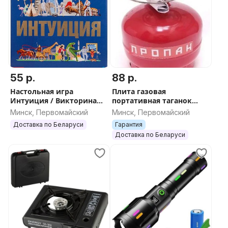
55 р.
88 р.
Настольная игра
Плита газовая
Интуиция / Викторина
портативная таганок
для всей семьи /
Дачник Н 1 с баллоном 5
Минск, Первомайский
Минск, Первомайский
Карточная настолка для
л
Доставка по Беларуси
Гарантия
детей и подростков
Доставка по Беларуси