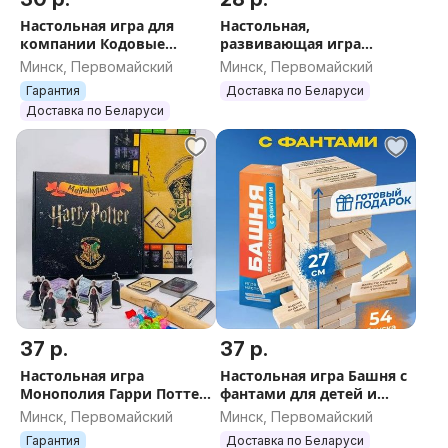
Настольная игра для
Настольная,
компании Кодовые
развивающая игра
имена Codenames
''Спящие королевы 2:
Минск, Первомайский
Минск, Первомайский
реплика
Спасение королей'' на
Гарантия
Доставка по Беларуси
счёт и память
Доставка по Беларуси
37 р.
37 р.
Настольная игра
Настольная игра Башня с
Монополия Гарри Поттер
фантами для детей и
Хогвартс
взрослых развивающая,
Минск, Первомайский
Минск, Первомайский
из дерева дженга
Гарантия
Доставка по Беларуси