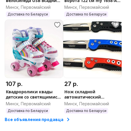
велосипеда USB Всадник
ворота 122 см my 1658-A
BZ-945, Фонарь
игровые для мальчиков,
Минск, Первомайский
Минск, Первомайский
велосипедный (передний
стойка, сетка, мяч
Доставка по Беларуси
Доставка по Беларуси
+ задний)
107 р.
27 р.
Квадроролики квады
Нож складной
детские со светящимися
автоматический
колесами роликовые
выкидной из твердой
Минск, Первомайский
Минск, Первомайский
коньки для детей 4
стали Columbia 822
Доставка по Беларуси
Доставка по Беларуси
колеса размер S и M
Все объявления продавца