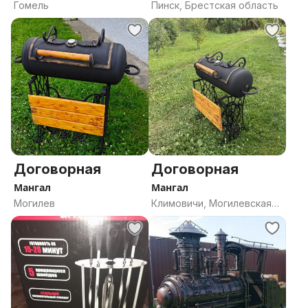
Гомель
Пинск, Брестская область
Договорная
Договорная
Мангал
Мангал
Могилев
Климовичи, Могилевская
область