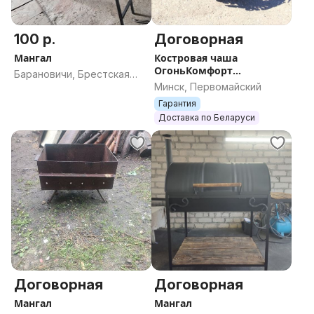
100 р.
Договорная
Мангал
Костровая чаша
ОгоньКомфорт
Барановичи, Брестская
Тропикана
Минск, Первомайский
область
Гарантия
Доставка по Беларуси
Договорная
Договорная
Мангал
Мангал