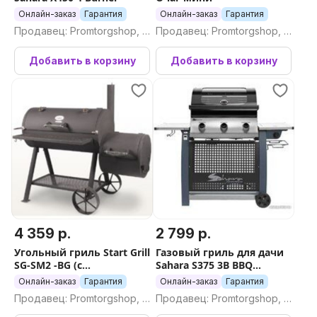
Онлайн-заказ
Гарантия
Онлайн-заказ
Гарантия
Продавец: Promtorgshop, П
Продавец: Promtorgshop, П
ромторгшоп
ромторгшоп
Добавить в корзину
Добавить в корзину
4 359 р.
2 799 р.
Угольный гриль Start Grill
Газовый гриль для дачи
SG-SM2 -BG (с
Sahara S375 3B BBQ
никелированными
Smokey Teal (дымчатый)
Онлайн-заказ
Гарантия
Онлайн-заказ
Гарантия
решетками)
Продавец: Promtorgshop, П
Продавец: Promtorgshop, П
ромторгшоп
ромторгшоп