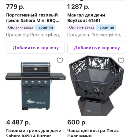
779 р.
1 287 р.
Портативный газовый
Мангал для дачи
гриль Sahara Mini BBQ
BoyScout 61581
(серебристый)
Онлайн-заказ
Гарантия
Онлайн-заказ
Гарантия
Продавец: Promtorgshop, П
Продавец: Promtorgshop, П
ромторгшоп
ромторгшоп
Добавить в корзину
Добавить в корзину
4 487 р.
600 р.
Газовый гриль для дачи
Чаша для костра Пегас
Sahara X450 4 Burner
Очаг мини