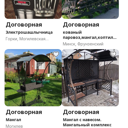
Договорная
Договорная
Электрошашлычница
кованый
паровоз,мангал,коптиль
Горки, Могилевская
ня ,сруб,баня
Минск, Фрунзенский
область
Договорная
Договорная
Мангал
Мангал с навесом.
Мангальный комплекс
Могилев