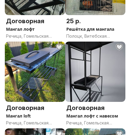
Договорная
25 р.
Мангал лофт
Решётка для мангала
Речица, Гомельская
Полоцк, Витебская
область
область
Договорная
Договорная
Мангал loft
Мангал лофт с навесом
Речица, Гомельская
Речица, Гомельская
область
область