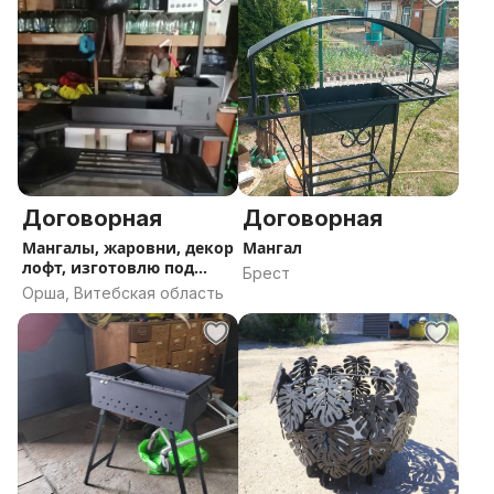
Договорная
Договорная
Мангалы, жаровни, декор
Мангал
лофт, изготовлю под
Брест
заказ
Орша, Витебская область