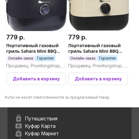
779 р.
779 р.
Портативный газовый
Портативный газовый
гриль Sahara Mini BBQ
гриль Sahara Mini BBQ
(черный)
(кремовый)
Онлайн-заказ
Гарантия
Онлайн-заказ
Гарантия
Продавец: Promtorgshop, П
Продавец: Promtorgshop, П
ромторгшоп
ромторгшоп
Добавить в корзину
Добавить в корзину
Kufar не несет ответственности за предлагаемый товар.
Путешествия
Куфар Карта
Куфар Маркет