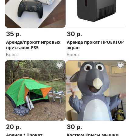
Для аренды нужен паспорт РБ возраст 18+
I
СПЕШИТЕ, НА ВЫХОДНЫЕ РАЗБИРАЮТ БЫСТРО!
35 р.
30 р.
Аренда/прокат игровых
Аренда прокат ПРОЕКТОР
приставок PS5
экран
Брест
Брест
20 р.
30 р.
Аренда / Прокат
Костюм Крысы мышки