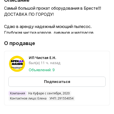
Описание
Самый большой прокат оборудования в Бресте!!!
ДОСТАВКА ПО ГОРОДУ!
Сдаю в аренду надежный моющий пылесос.
Глубокая чистка ковров, диванов и матрасов.
Избавитесь от пыли, пятен и аллергенов без
О продавце
химчистки.
Перед выдачей проведу бесплатный инструктаж (5
ИП Чистая Е.Н.
был(а) 11 ч. назад
минут)
Объявлений: 9
Специальное моющее средство немецкого качества
безопасное для детей и животных, гипоаллергенно и
Подписаться
имеет приятный запах (работаем с ним уже
несколько лет!)
Компания
На Куфаре с сентября, 2020
Контактное лицо: Елена
УНП: 291554054
Предлагаем в аренду:
- Моющий пылесос Karcher Puzzi - 35р/сутки и