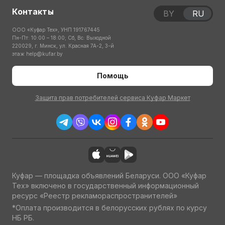
Контакты
BY
RU
ООО «Куфар Тех», УНП 191767445
Пн-Пт: 10:00 – 18:00; Сб, Вс: Выходной
220029, г. Минск, ул. Красная 7А-2, 3-й
этаж
help@kufar.by
Помощь
Защита прав потребителей сервиса Куфар Маркет
Куфар — площадка объявлений Беларуси. ООО «Куфар
Тех» включено в государственный информационный
ресурс «Реестр рекламораспространителей»
*Оплата производится в белорусских рублях по курсу
НБ РБ.