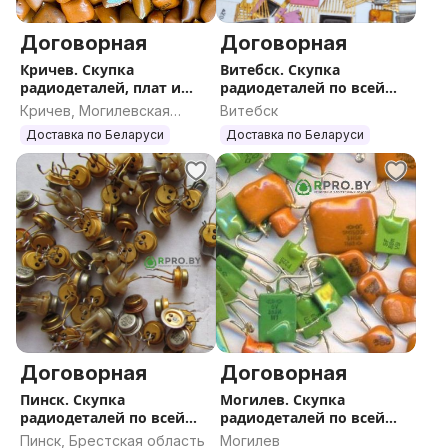
Договорная
Договорная
Кричев. Скупка
Витебск. Скупка
радиодеталей, плат и
радиодеталей по всей
катализаторов по всей
Беларуси
Кричев, Могилевская
Витебск
РБ
область
Доставка по Беларуси
Доставка по Беларуси
Договорная
Договорная
Пинск. Скупка
Могилев. Скупка
радиодеталей по всей
радиодеталей по всей
Беларуси
Беларуси
Пинск, Брестская область
Могилев