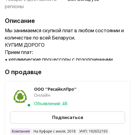
регионы
Описание
Мы занимаемся скупкой плат в любом состоянии и
количестве по всей Беларуси.
КУПИМ ДОРОГО
Прием плат:
• керамические процессоры с позолоченными
выводами;
О продавце
• текстолитовые процессоры с или без радиатора;
• платы кнопочных мобильных телефонов без
металлических рамок и экранов, планшетов,
ООО ''РесайклПро''
Онлайн
смартфонов и других мобильных устройств;
• печатные платы, RAM с позолоченными или
Объявлений: 48
посеребренными выводами и т.д.
Работаем по лучшим условиям и выгодным ценам.
Подписаться
Ресайкл Про - с нами надежно!
УНП 192652193
Компания
На Куфаре с июля, 2018
УНП: 192652193