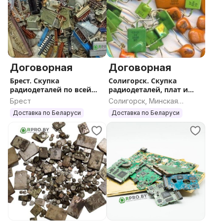
Договорная
Договорная
Брест. Скупка
Солигорск. Скупка
радиодеталей по всей
радиодеталей, плат и
Беларуси
катализаторов по всей
Брест
Солигорск, Минская
РБ
область
Доставка по Беларуси
Доставка по Беларуси