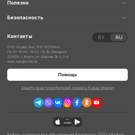
Полезно
Безопасность
Контакты
BY
RU
ООО «Куфар Тех», УНП 191767445
Пн-Пт: 10:00 – 18:00; Сб, Вс: Выходной
220029, г. Минск, ул. Красная 7А-2, 3-й
этаж
help@kufar.by
Помощь
Защита прав потребителей сервиса Куфар Маркет
Куфар — площадка объявлений Беларуси. ООО «Куфар