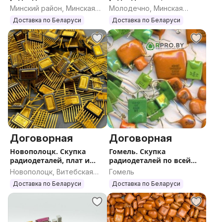
Беларуси
катализаторов по всей
Минский район, Минская
Молодечно, Минская
РБ
область
область
Доставка по Беларуси
Доставка по Беларуси
Договорная
Договорная
Новополоцк. Скупка
Гомель. Скупка
радиодеталей, плат и
радиодеталей по всей
катализаторов по всей
Беларуси
Новополоцк, Витебская
Гомель
РБ
область
Доставка по Беларуси
Доставка по Беларуси