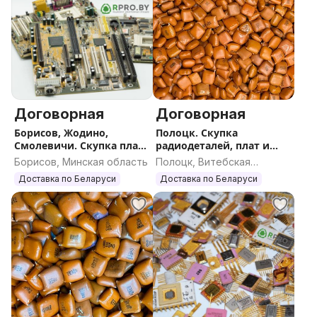
Договорная
Договорная
Борисов, Жодино,
Полоцк. Скупка
Смолевичи. Скупка плат
радиодеталей, плат и
по всей Беларуси
катализаторов по всей
Борисов, Минская область
Полоцк, Витебская
РБ
область
Доставка по Беларуси
Доставка по Беларуси