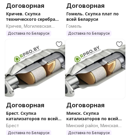
Договорная
Договорная
Кричев. Скупка
Гомель. Скупка плат по
технического серебра
всей Беларуси
бытового назначения
Кричев, Могилевская
Гомель
область
Доставка по Беларуси
Доставка по Беларуси
Договорная
Договорная
Брест. Скупка
Минск. Скупка
катализаторов по всей
катализаторов по всей
Беларуси
Беларуси
Брест
Минский район, Минская
область
Доставка по Беларуси
Доставка по Беларуси