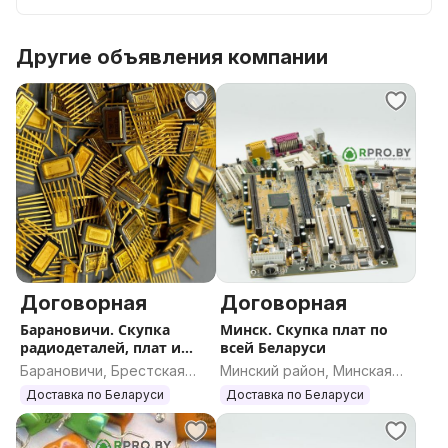
Лицензия №259 от 09.09.2016 г., выданная
Министерством финансов Республики Беларусь.
Другие объявления компании
Договорная
Договорная
Барановичи. Скупка
Минск. Скупка плат по
радиодеталей, плат и
всей Беларуси
катализаторов по всей
Барановичи, Брестская
Минский район, Минская
РБ
область
область
Доставка по Беларуси
Доставка по Беларуси