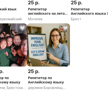
25 р.
25 р.
кий язык
Репетитор
Репетитор
английского на лето
Английского языка 
(Буйничи или центр)
классы
Первомайский
Могилев
Брест
р.
25 р.
ор по
Репетитор по
кому языку
Английскому языку
ичи, Брестская
деревня Боровляны,
Боровлянский
сельсовет, Минский
район, Минская
область