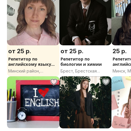
от 25 р.
от 25 р.
25 р.
Репетитор по
Репетитор по
Репетит
английскому языку
биологии и химии
английс
онлайн
(онлайн
Минский район,
Брест, Брестская
Минск, 
Минская область
область