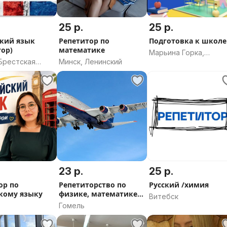
25 р.
25 р.
кий язык
Репетитор по
Подготовка к школе
тор)
математике
Марьина Горка,
Брестская
Минск, Ленинский
Минская область
23 р.
25 р.
ор по
Репетиторство по
Русский /химия
кому языку
физике, математике,
Витебск
черчению
Гомель