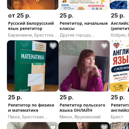
от 25 р.
25 р.
25 р.
Русский Белорусский
Репетитор, начальные
Английс
язык репетитор
классы
(репети
Барановичи, Брестская
Другие города,
Кобрин, 
область
Могилевская область
область
25 р.
25 р.
25 р.
Репетитор по физике
Репетитор польского
Репетит
и математике
языка ОНЛАЙН
английс
Пинск, Брестская
Минск, Фрунзенский
Брест
область