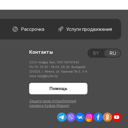
Рассрочка
Услуги продвижения
Контакты
BY
RU
ООО «Куфар Тех», УНП 191767445
Пн-Пт: 10:00 – 18:00; Сб, Вс: Выходной
220029, г. Минск, ул. Красная 7А-2, 3-й
этаж
help@kufar.by
Помощь
Защита прав потребителей
сервиса Куфар Маркет