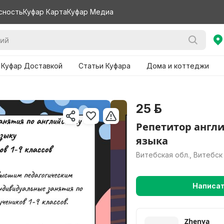
сность
Куфар Карта
Куфар Медиа
 Куфар Доставкой
Статьи Куфара
Дома и коттеджи
25 р.
Репетитор англ
языка
Витебская обл., Витебск
Написа
Ну
Zhenya