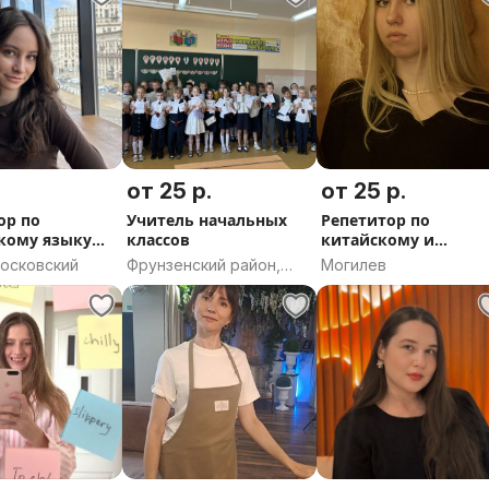
от 25 р.
от 25 р.
ор по
Учитель начальных
Репетитор по
кому языку
классов
китайскому и
)
английскому языку
Московский
Фрунзенский район,
Могилев
Минск