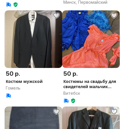
галстук
Минск, Первомайский
50 р.
50 р.
Костюм мужской
Костюмы на свадьбу для
свидетелей мальчик
Гомель
девочку
Витебск