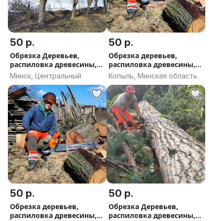
50 р.
50 р.
Обрезка Деревьев,
Обрезка деревьев,
распиловка древесины,
распиловка древесины,
стрижка кустарников и
стрижка туй и
Минск, Центральный
Копыль, Минская область
туй Минск
кустарников Копыль
50 р.
50 р.
Обрезка деревьев,
Обрезка Деревьев,
распиловка древесины,
распиловка древесины,