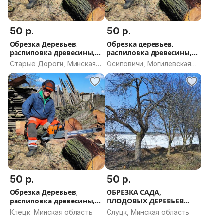
50 р.
50 р.
Обрезка Деревьев,
Обрезка деревьев,
распиловка древесины,
распиловка древесины,
стрижка кустарников и
стрижка туй и
Старые Дороги, Минская
Осиповичи, Могилевская
туй Старые Дороги
кустарников, Осиповичи
область
область
50 р.
50 р.
Обрезка Деревьев,
ОБРЕЗКА САДА,
распиловка древесины,
ПЛОДОВЫХ ДЕРЕВЬЕВ
стрижка туй и
СЛУЦК СОЛИГОРСК
Клецк, Минская область
Слуцк, Минская область