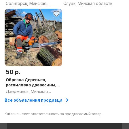
стрижка кустарников и
стрижка туй и
Солигорск, Минская
Слуцк, Минская область
туй Солигорск
кустарников Слуцк
область
50 р.
Обрезка Деревьев,
распиловка древесины,
стрижка кустарников и
Дзержинск, Минская
туй Дзержинск
область
Все объявления продавца
Kufar не несет ответственности за предлагаемый товар.