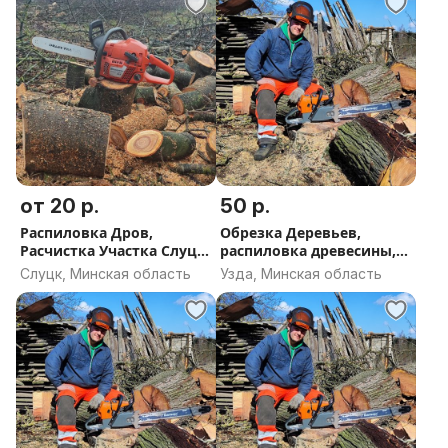
от 20 р.
50 р.
Распиловка Дров,
Обрезка Деревьев,
Расчистка Участка Слуцк
распиловка древесины,
Слуцкий район
стрижка кустарников и
Слуцк, Минская область
Узда, Минская область
туй Узда