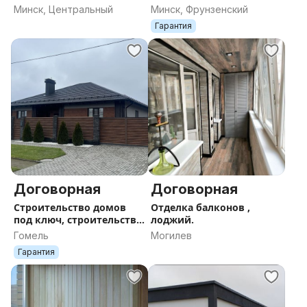
Минск, Центральный
Минск, Фрунзенский
Гарантия
Договорная
Договорная
Строительство домов
Отделка балконов ,
под ключ, строительство
лоджий.
по 240 и 95 указах для
Гомель
Могилев
многодетных
Гарантия