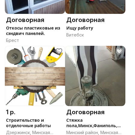
Договорная
Договорная
Откосы пластиковые из
Ищу работу
сэндвич панелей.
Витебск
Брест
1 р.
Договорная
Строительство и
Стяжка
отделочные работы
пола,Минск,Фаниполь,
Заславль,Колодищи,полу
Дзержинск, Минская
Минский район, Минская