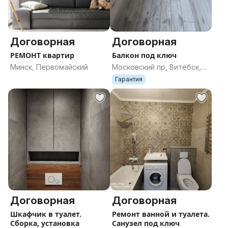
Договорная
Договорная
РЕМОНТ квартир
Балкон под ключ
Минск, Первомайский
Московский пр, Витебск,
Витебская область
Гарантия
Договорная
Договорная
Шкафчик в туалет.
Ремонт ванной и туалета.
Сборка, установка
Санузел под ключ