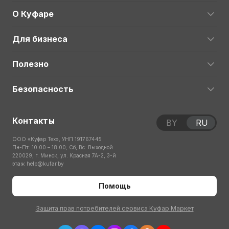
О Куфаре
Для бизнеса
Полезно
Безопасность
Контакты
BY
RU
ООО «Куфар Тех», УНП 191767445
Пн-Пт: 10:00 – 18:00; Сб, Вс: Выходной
220029, г. Минск, ул. Красная 7А-2, 3-й
этаж
help@kufar.by
Помощь
Защита прав потребителей сервиса Куфар Маркет