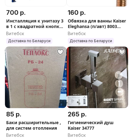
700 р.
160 р.
Инсталляция к унитазу 3
Обвязка для ванны Kaiser
в 1 с квадратной кнопкой
Eleghansa (п/авт) 8003
GROHE 38772001
хром
Витебск
Витебск
Доставка по Беларуси
Доставка по Беларуси
85 р.
265 р.
Баки расширительные ,
Гигиенический душ
для систем отопления
Kaiser 34777
Витебск
Витебск